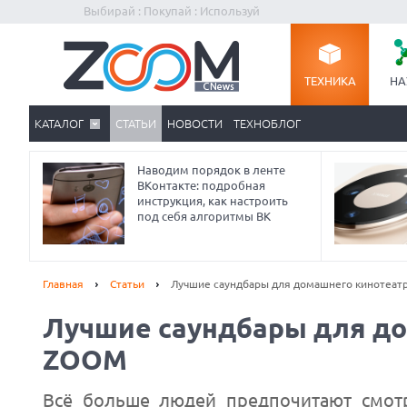
Выбирай : Покупай : Используй
ТЕХНИКА
НА
КАТАЛОГ
СТАТЬИ
НОВОСТИ
ТЕХНОБЛОГ
Наводим порядок в ленте
ВКонтакте: подробная
инструкция, как настроить
под себя алгоритмы ВК
Главная
Статьи
Лучшие саундбары для домашнего кинотеат
Лучшие саундбары для до
ZOOM
Всё больше людей предпочитают смот