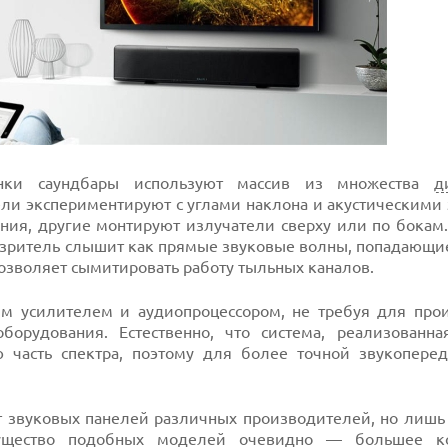
нки саундбары используют массив из множества
д
ли экспериментируют с углами наклона и акустическими 
ия, другие монтируют излучатели сверху или по бокам. 
м зритель слышит как прямые звуковые волны, попадающи
позволяет сымитировать работу тыльных каналов.
м усилителем и аудиопроцессором, не требуя для про
орудования. Естественно, что система, реализованна
 часть спектра, поэтому для более точной звукоперед
т звуковых панелей различных производителей, но лишь
мущество подобных моделей очевидно — большее ко