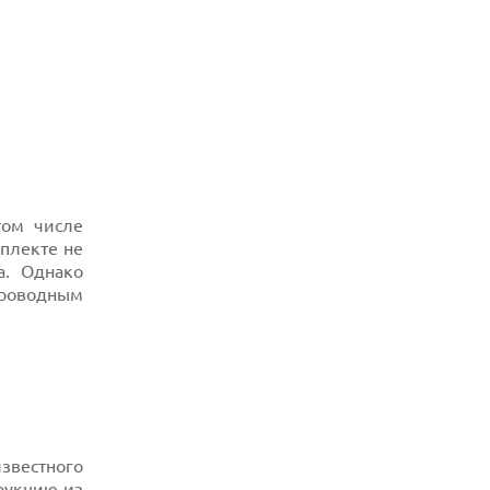
том числе
мплекте не
а. Однако
проводным
звестного
рукцию из