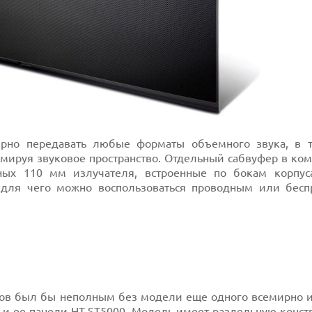
ерно передавать любые форматы объемного звука, в 
рмируя звуковое пространство. Отдельный сабвуфер в ко
ых 110 мм излучателя, встроенные по бокам корпус
, для чего можно воспользоваться проводным или бес
ров был бы неполным без модели еще одного всемирно и
и ее панели HT-ST5000. Модель имеет раздельную конст