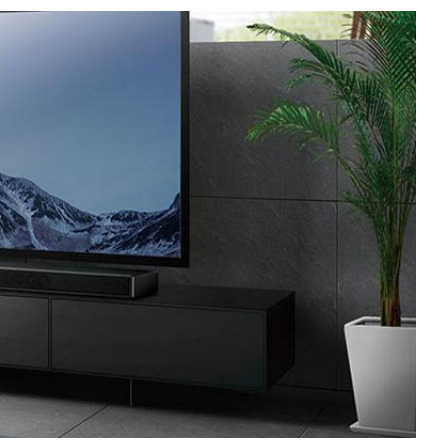
КАК БЕЗОПАСНО КУПИТЬ Б/У
СМАРТФОН
ОБЗОР ПЫЛЕСОСА DREAME Z40
AQUACYCLE PRO
ОБЗОР МОНИТОРА MSI PRO MAX 271PHW
E14
КАК БЕЗОПАСНО КУПИТЬ Б/У
СМАРТФОН