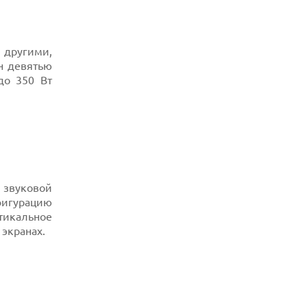
ЛИНЕЙКУ ТЕХНИКИ 2026 ГОДА
06.08.2026
УЯЗВИМОСТЬ PRIVATE RELAY
РАСКРЫВАЕТ РЕАЛЬНЫЙ IP-АДРЕС
 другими,
ПОЛЬЗОВАТЕЛЕЙ APPLE
н девятью
до 350 Вт
06.08.2026
HUAWEI NOVA 16 SE ВПЕЧАТЛЯЕТ
РЕКОРДНОЙ БАТАРЕЕЙ И СПУТНИКОВОЙ
СВЯЗЬЮ
06.08.2026
ФЕРМЕРЫ ИЗ КЕНТУККИ ОТВЕРГЛИ
ПРЕДЛОЖЕНИЕ В 26 МИЛЛИОНОВ
ДОЛЛАРОВ ЗА СТРОИТЕЛЬСТВО ЦОД
 звуковой
фигурацию
ртикальное
экранах.