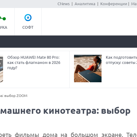
CNews
|
Аналитика
|
Конференции
|
Ма
УКА
СОФТ
Обзор HUAWEI Mate 80 Pro:
Как подготовит
как стать флагманом в 2026
отпуску: совет
году?
ра: выбор ZOOM
машнего кинотеатра: выбор
реть фильмы дома на большом экране. Тел