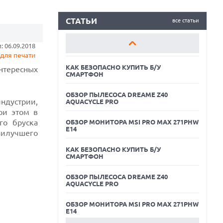
ОБЗОР ПЫЛЕСОСА DREAME Z40
AQUACYCLE PRO
СТАТЬИ
все статьи
ОБЗОР МОНИТОРА MSI PRO MAX 271PHW
 06.09.2018
E14
для печати
КАК БЕЗОПАСНО КУПИТЬ Б/У
нтересных
СМАРТФОН
ОБЗОР ПЫЛЕСОСА DREAME Z40
ндустрии,
AQUACYCLE PRO
ри этом в
го бруска
ОБЗОР МОНИТОРА MSI PRO MAX 271PHW
E14
аилучшего
КАК БЕЗОПАСНО КУПИТЬ Б/У
СМАРТФОН
06.08.2026
ОБЗОР ПЫЛЕСОСА DREAME Z40
MOOVE ПРИВЛЕКЛА $250 МЛН ЧТОБЫ
AQUACYCLE PRO
СТАТЬ КЛЮЧЕВЫМ ОПЕРАТОРОМ
ИНДУСТРИИ РОБОТАКСИ
ОБЗОР МОНИТОРА MSI PRO MAX 271PHW
06.08.2026
E14
HUAWEI ПРЕДСТАВИЛА ПЛАНШЕТ