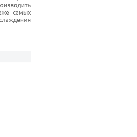
оизводить
аже самых
аслаждения