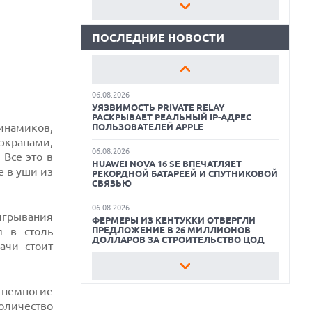
MATEPAD PRO 2026 ТОЛЩИНОЙ 4,7 ММ И
КАК БЕЗОПАСНО КУПИТЬ Б/У
12" OLED МАТРИЦЕЙ
СМАРТФОН
ПОСЛЕДНИЕ НОВОСТИ
06.08.2026
ОБЗОР ПЫЛЕСОСА DREAME Z40
TROUVER ПРЕДСТАВИЛ НОВЫЕ
AQUACYCLE PRO
ТЕХНОЛОГИИ ВЛАЖНОЙ УБОРКИ И
ЛИНЕЙКУ ТЕХНИКИ 2026 ГОДА
ОБЗОР МОНИТОРА MSI PRO MAX 271PHW
06.08.2026
E14
УЯЗВИМОСТЬ PRIVATE RELAY
РАСКРЫВАЕТ РЕАЛЬНЫЙ IP-АДРЕС
инамиков
,
КАК БЕЗОПАСНО КУПИТЬ Б/У
ПОЛЬЗОВАТЕЛЕЙ APPLE
СМАРТФОН
экранами,
06.08.2026
Все это в
HUAWEI NOVA 16 SE ВПЕЧАТЛЯЕТ
ОБЗОР ПЫЛЕСОСА DREAME Z40
е в уши из
РЕКОРДНОЙ БАТАРЕЕЙ И СПУТНИКОВОЙ
AQUACYCLE PRO
СВЯЗЬЮ
ОБЗОР МОНИТОРА MSI PRO MAX 271PHW
06.08.2026
E14
игрывания
ФЕРМЕРЫ ИЗ КЕНТУККИ ОТВЕРГЛИ
я в столь
ПРЕДЛОЖЕНИЕ В 26 МИЛЛИОНОВ
ДОЛЛАРОВ ЗА СТРОИТЕЛЬСТВО ЦОД
ачи стоит
06.08.2026
АНОНСИРОВАНА ДОСТУПНАЯ РЕТРО-
КОНСОЛЬ AYANEO KONKR POCKET
 немногие
ADVANCE С ЭМУЛЯЦИЕЙ PS 2
личество