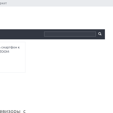
ркет
ь смартфон к
ы ZOOM
евизоры с