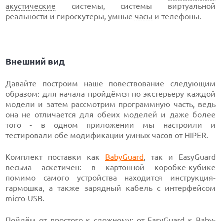
акустические
системы, системы виртуальной
реальности и гироскутеры, умные
часы
и телефоны.
Внешний вид
Давайте построим наше повествование следующим
образом: для начала пройдёмся по экстерьеру каждой
модели и затем рассмотрим программную часть, ведь
она не отличается для обеих моделей и даже более
того - в одном приложении мы настроили и
тестировали обе модификации умных часов от HIPER.
Комплект поставки как
BabyGuard
, так и EasyGuard
весьма аскетичен: в картонной коробке-кубике
помимо самого устройства находится инструкция-
гармошка, а также зарядный кабель с интерфейсом
micro-USB.
Пойдём от простого к сложному: от
EasyGuard
к Baby-