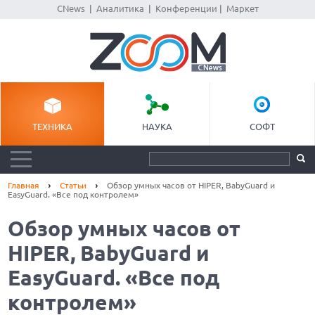
CNews
|
Аналитика
|
Конференции
|
Маркет
ТЕХНИКА
НАУКА
СОФТ
Главная
Статьи
Обзор умных часов от HIPER, BabyGuard и
EasyGuard. «Все под контролем»
Обзор умных часов от
HIPER, BabyGuard и
EasyGuard. «Все под
контролем»