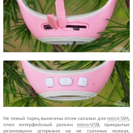
Не левый торец вынесены отсек-салазки для
micro-SIM
,
плюс интерфейсный разъем
micro-USB
, прикрытые
резиновыми шторками на не съемных ножках.