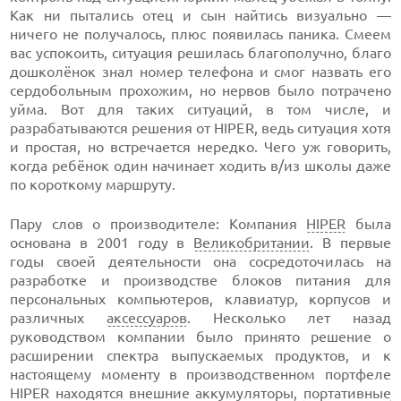
Как ни пытались отец и сын найтись визуально —
ничего не получалось, плюс появилась паника. Смеем
вас успокоить, ситуация решилась благополучно, благо
дошколёнок знал номер телефона и смог назвать его
сердобольным прохожим, но нервов было потрачено
уйма. Вот для таких ситуаций, в том числе, и
разрабатываются решения от HIPER, ведь ситуация хотя
и простая, но встречается нередко. Чего уж говорить,
когда ребёнок один начинает ходить в/из школы даже
по короткому маршруту.
Пару слов о производителе: Компания
HIPER
была
основана в 2001 году в
Великобритании
. В первые
годы своей деятельности она сосредоточилась на
разработке и производстве блоков питания для
персональных компьютеров, клавиатур, корпусов и
различных
аксессуаров
. Несколько лет назад
руководством компании было принято решение о
расширении спектра выпускаемых продуктов, и к
настоящему моменту в производственном портфеле
HIPER находятся внешние аккумуляторы,
портативные