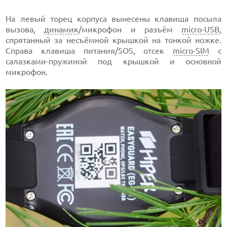
На левый торец корпуса вынесены клавиша посыла
вызова,
динамик
/микрофон и разъём
micro-USB
,
спрятанный за несъёмной крышкой на тонкой ножке.
Справа клавиша питания/SOS, отсек
micro-SIM
с
салазками-пружиной под крышкой и основной
микрофон.