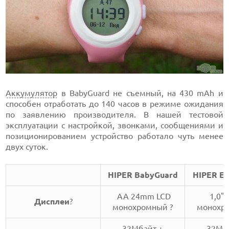
Аккумулятор
в BabyGuard не съемный, на 430 mAh и
способен отработать до 140 часов в режиме ожидания
по заявлению производителя. В нашей тестовой
эксплуатации с настройкой, звонками, сообщениями и
позиционированием устройство работало чуть менее
двух суток.
HIPER BabyGuard
HIPER E
AA 24mm LCD
1,0"
Дисплеи
?
монохромный ?
монохр
32Мбайт +
32Мб