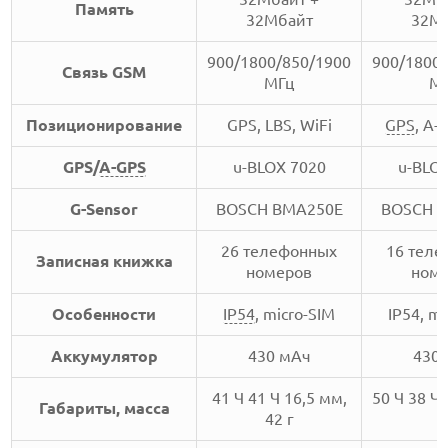
Память
32Мбайт
32М
900/1800/850/1900
900/1800
Связь GSM
МГц
М
Позиционирование
GPS, LBS, WiFi
GPS
, A-
GPS/
A-GPS
u-BLOX 7020
u-BLO
G-Sensor
BOSCH BMA250E
BOSCH 
26 телефонных
16 тел
Записная книжка
номеров
ном
Особенности
IP54
, micro-SIM
IP54, mi
Аккумулятор
430 мАч
430
41 Ч 41 Ч 16,5 мм,
50 Ч 38 Ч 
Габариты, масса
42 г
г