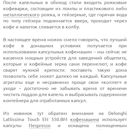
После капельных в обиход стали входить рожковые
кофеварки, состоящие из помпы и пластикового либо
металлического
рожка, и гейзерные, где горячая вода
по типу гейзера поднимается вверх, проходит через
кофе и напиток сливается в колбу.
В настоящее время можно смело говорить, что лучший
кофе в домашних условиях получается при
использовании капсульных кофемашин – мы сейчас не
касаемся мощных устройств для заведений общепита,
которые и кофейные зерна сами перемелют, и кофе
сварят нужной крепости: поставить такую дома
позволить себе может далеко не каждый. Капсульные
агрегаты еще и несравнимо проще свои «коллег» в
уходе – достаточно не забывать время от времени
чистить поддон для капель и выбрасывать содержимое
контейнера для отработанных капсул.
Из новинок тут обратим внимание на Delonghi
Lattissima Touch EN 550.BM
кофемашина
использует
капсулы
Nespresso
и оснащена полноценным