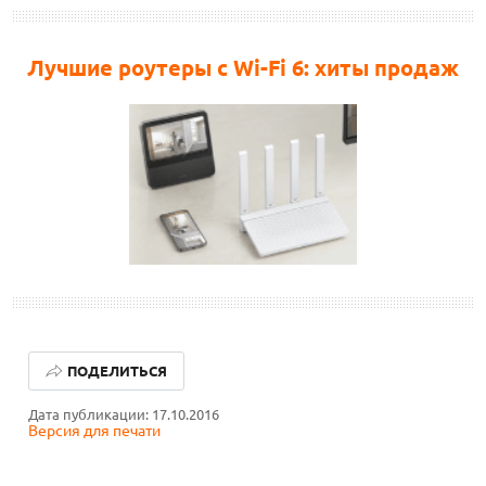
Лучшие роутеры с Wi-Fi 6: хиты продаж
ОБЗОР ПЫЛЕСОСА DREAME Z40 AQUACYCLE PRO
ПОДЕЛИТЬСЯ
ОБЗОР МОНИТОРА MSI PRO MAX 271PHW E14
Дата публикации: 17.10.2016
Версия для печати
КАК ПОДГОТОВИТЬ СМАРТФОН К ОТПУСКУ
ОБЗОР ПЫЛЕСОСА DREAME Z40 AQUACYCLE PRO