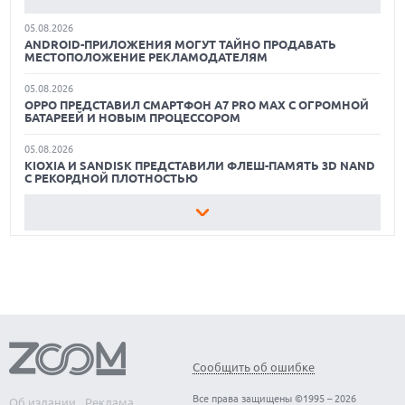
05.08.2026
ОБЗОР ПЫЛЕСОСА DREAME Z40 AQUACYCLE PRO
ANDROID-ПРИЛОЖЕНИЯ МОГУТ ТАЙНО ПРОДАВАТЬ
МЕСТОПОЛОЖЕНИЕ РЕКЛАМОДАТЕЛЯМ
ОБЗОР МОНИТОРА MSI PRO MAX 271PHW E14
05.08.2026
OPPO ПРЕДСТАВИЛ СМАРТФОН A7 PRO MAX С ОГРОМНОЙ
КАК ПОДГОТОВИТЬ СМАРТФОН К ОТПУСКУ
БАТАРЕЕЙ И НОВЫМ ПРОЦЕССОРОМ
05.08.2026
KIOXIA И SANDISK ПРЕДСТАВИЛИ ФЛЕШ-ПАМЯТЬ 3D NAND
С РЕКОРДНОЙ ПЛОТНОСТЬЮ
05.08.2026
РЕЙТИНГ САМЫХ ПРОИЗВОДИТЕЛЬНЫХ СМАРТФОНОВ
АВГУСТА 2026 ГОДА
05.08.2026
США ГОТОВЯТСЯ ЗАПРЕТИТЬ ИМПОРТ КИТАЙСКИХ
ОПТИЧЕСКИХ ТРАНСИВЕРОВ
05.08.2026
ANTHROPIC ЗАКЛЮЧАЕТ СОГЛАШЕНИЕ НА $10 МЛРД С
ОБЛАЧНЫМ СТАРТАПОМ VOLTA
Сообщить об ошибке
05.08.2026
Все права защищены ©1995 – 2026
Об издании
Реклама