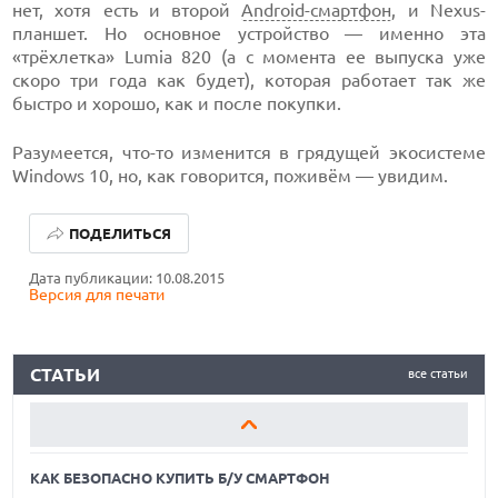
нет, хотя есть и второй
Android-смартфон
, и Nexus-
планшет. Но основное устройство — именно эта
«трёхлетка» Lumia 820 (а с момента ее выпуска уже
скоро три года как будет), которая работает так же
быстро и хорошо, как и после покупки.
Разумеется, что-то изменится в грядущей экосистеме
Windows 10, но, как говорится, поживём — увидим.
КАК БЕЗОПАСНО КУПИТЬ Б/У СМАРТФОН
ПОДЕЛИТЬСЯ
ОБЗОР ПЫЛЕСОСА DREAME Z40 AQUACYCLE PRO
Дата публикации: 10.08.2015
Версия для печати
ОБЗОР МОНИТОРА MSI PRO MAX 271PHW E14
КАК БЕЗОПАСНО КУПИТЬ Б/У СМАРТФОН
СТАТЬИ
все статьи
ОБЗОР ПЫЛЕСОСА DREAME Z40 AQUACYCLE PRO
ОБЗОР МОНИТОРА MSI PRO MAX 271PHW E14
КАК БЕЗОПАСНО КУПИТЬ Б/У СМАРТФОН