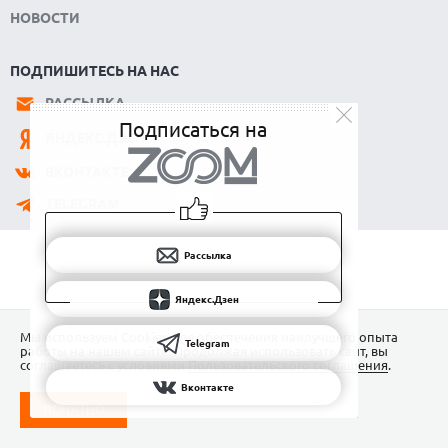
HUAWEI ПРЕДСТАВИЛА ПЛАНШЕТ MATEPAD PRO 2026
НОВОСТИ
ТОЛЩИНОЙ 4,7 ММ И 12" OLED МАТРИЦЕЙ
06.08.2026
ПОДПИШИТЕСЬ НА НАС
TROUVER ПРЕДСТАВИЛ НОВЫЕ ТЕХНОЛОГИИ ВЛАЖНОЙ
УБОРКИ И ЛИНЕЙКУ ТЕХНИКИ 2026 ГОДА
РАССЫЛКА
06.08.2026
Подписаться на
ЯНДЕКС.ДЗЕН
УЯЗВИМОСТЬ PRIVATE RELAY РАСКРЫВАЕТ РЕАЛЬНЫЙ IP-
АДРЕС ПОЛЬЗОВАТЕЛЕЙ APPLE
ВКОНТАКТЕ
06.08.2026
TELEGRAM
HUAWEI NOVA 16 SE ВПЕЧАТЛЯЕТ РЕКОРДНОЙ БАТАРЕЕЙ И
СПУТНИКОВОЙ СВЯЗЬЮ
06.08.2026
Рассылка
ФЕРМЕРЫ ИЗ КЕНТУККИ ОТВЕРГЛИ ПРЕДЛОЖЕНИЕ В 26
МИЛЛИОНОВ ДОЛЛАРОВ ЗА СТРОИТЕЛЬСТВО ЦОД
Яндекс.Дзен
Мы используем Сookies для обеспечения наилучшего опыта
Telegram
работы на нашем сайте. Продолжая использовать сайт, вы
соглашаетесь с условиями
Пользовательского соглашения
.
Вконтакте
ПОНЯТНО