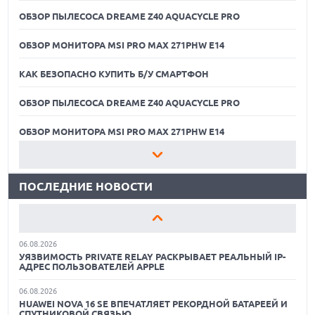
ОБЗОР ПЫЛЕСОСА DREAME Z40 AQUACYCLE PRO
ОБЗОР МОНИТОРА MSI PRO MAX 271PHW E14
КАК БЕЗОПАСНО КУПИТЬ Б/У СМАРТФОН
ОБЗОР ПЫЛЕСОСА DREAME Z40 AQUACYCLE PRO
06.08.2026
MOOVE ПРИВЛЕКЛА $250 МЛН ЧТОБЫ СТАТЬ КЛЮЧЕВЫМ
ОПЕРАТОРОМ ИНДУСТРИИ РОБОТАКСИ
ОБЗОР МОНИТОРА MSI PRO MAX 271PHW E14
06.08.2026
КАК БЕЗОПАСНО КУПИТЬ Б/У СМАРТФОН
HUAWEI ПРЕДСТАВИЛА ПЛАНШЕТ MATEPAD PRO 2026
ТОЛЩИНОЙ 4,7 ММ И 12" OLED МАТРИЦЕЙ
ПОСЛЕДНИЕ НОВОСТИ
ОБЗОР ПЫЛЕСОСА DREAME Z40 AQUACYCLE PRO
06.08.2026
TROUVER ПРЕДСТАВИЛ НОВЫЕ ТЕХНОЛОГИИ ВЛАЖНОЙ
ОБЗОР МОНИТОРА MSI PRO MAX 271PHW E14
УБОРКИ И ЛИНЕЙКУ ТЕХНИКИ 2026 ГОДА
06.08.2026
КАК БЕЗОПАСНО КУПИТЬ Б/У СМАРТФОН
УЯЗВИМОСТЬ PRIVATE RELAY РАСКРЫВАЕТ РЕАЛЬНЫЙ IP-
АДРЕС ПОЛЬЗОВАТЕЛЕЙ APPLE
ОБЗОР ПЫЛЕСОСА DREAME Z40 AQUACYCLE PRO
06.08.2026
HUAWEI NOVA 16 SE ВПЕЧАТЛЯЕТ РЕКОРДНОЙ БАТАРЕЕЙ И
ОБЗОР МОНИТОРА MSI PRO MAX 271PHW E14
СПУТНИКОВОЙ СВЯЗЬЮ