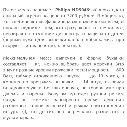
Пятое место занимает
Philips HD9046
: чёрного цвета
стильный агрегат по цене от 7200 рублей. В общем-то,
эта
хлебопечка
«нафарширована» практически всем, и
вполне подойдет тем, кто сразу хочет от печки всё,
невзирая на отсутствие диспенсера и защиты от детей
(первый нужен для выпечки хлеба с добавками, а про
вторую — и так понятно, зачем она).
Максимальная масса выпечки в форме буханки
составляет 1 кг, можно выбрать цвет корочки (что
значит разные уровни прожарки теста) мощность — 600
Ватт, таймер отложенного запуска — до 13 часов, а
количество программ выпечки — 14 штук, включая
бездрожжевую и безглютеновую, не говоря уже про
джемы и варенье.
Бонусом
тут идет ручной режим
(когда вы можете варьировать время действия
различных этапов выпечки) и режим приготовления
йогурта
(!), что до сих пор встречалось, разве что, в
мультиварках.