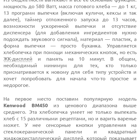
мощность до 580 Ватт, масса готового хлеба — до 1 кг,
13 программ выпечки (включая куличи, кексы и так
далее), таймер отложенного запуска до 13 часов,
возможности ускоренной выпечки и отсутствие
диспенсера (для добавления ингредиентов нужно
подождать звукового сигнала), материал — пластик, а
форма выпечки — просто буханка. Управляется
хлебопечка при помощи механических кнопок, но есть
ЖК-дисплей
и память на 10 минут. В общем,
необходимый минимум для тех, кто только
присматривается к новому для себя типу устройств и
хочет попробовать для начала что-то простое и
недорогое.
На первое место поставим популярную модель
Kenwood BM450
из ценового диапазона выше
среднего. Эта хлебопечка умеет не только выпекать
хлеб с 15 различными рецептами, но и варить варенье
может. У нее сенсорные кнопки управления на
стеклокерамической панели и квадратный
жидкокристаллический
дисплей
, который показывает