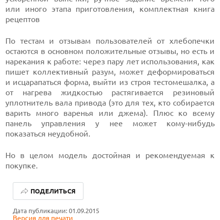
или иного этапа приготовления, комплектная книга
рецептов
По тестам и отзывам пользователей от хлебопечки
остаются в основном положительные отзывы, но есть и
нарекания к работе: через пару лет использования, как
пишет коллективный разум, может деформироваться
и исцарапаться форма, выйти из строя тестомешалка, а
от нагрева жидкостью растягивается резиновый
уплотнитель вала привода (это для тех, кто собирается
варить много варенья или джема). Плюс ко всему
панель управления у нее может кому-нибудь
показаться неудобной.
Но в целом модель достойная и рекомендуемая к
покупке.
КАК БЕЗОПАСНО КУПИТЬ Б/У СМАРТФОН
ПОДЕЛИТЬСЯ
ОБЗОР ПЫЛЕСОСА DREAME Z40 AQUACYCLE PRO
Дата публикации: 01.09.2015
Версия для печати
ОБЗОР МОНИТОРА MSI PRO MAX 271PHW E14