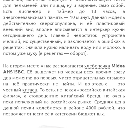
для пельменей или пиццы, ну и варенье, само собой.
Есть диспенсер и таймер до 13 часов, а
энергонезависимая
память — 10 минут. Данная модель
действительно сверхпопулярна, и её пластиковый
внешний вид вполне вписывается в интерьер кухни
сегодняшнего дня. Главный недостаток устройства
мелкий, но существенный, и заключается в ошибках в
рецептах: сначала нужно наливать воду или молоко, а
потом уже муку (в рецептах — оборот).
На втором месте у нас располагается
хлебопечка
Midea
AHS15BC
. Её выделяет из череды всех прочих сразу
два момента: во-первых, чисто отрицательных отзывов
на неё практически не найти. И во-вторых — это
честный
китаец
. То есть, не некая «российско-китайская
фирма», а стопроцентно китайский бренд, не очень
пока популярный на российском рынке. Средняя цена
данной печки колеблется в районе 4000 рублей, что
позволяет отнести её к категории бюджетных.