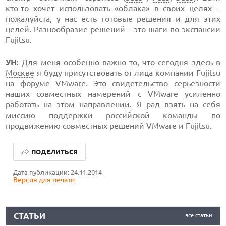
кто-то хочет использовать «облака» в своих целях –
пожалуйста, у нас есть готовые решения и для этих
целей. Разнообразие решений – это шаги по экспансии
Fujitsu.
УН
: Для меня особенно важно то, что сегодня здесь в
Москве
я буду присутствовать от лица компании Fujitsu
на форуме VMware. Это свидетельство серьезности
наших совместных намерений с VMware усиленно
работать на этом направлении. Я рад взять на себя
миссию поддержки российской команды по
продвижению совместных решений VMware и Fujitsu.
КАК БЕЗОПАСНО КУПИТЬ Б/У СМАРТФОН
ПОДЕЛИТЬСЯ
ОБЗОР ПЫЛЕСОСА DREAME Z40 AQUACYCLE PRO
Дата публикации: 24.11.2014
Версия для печати
ОБЗОР МОНИТОРА MSI PRO MAX 271PHW E14
КАК БЕЗОПАСНО КУПИТЬ Б/У СМАРТФОН
СТАТЬИ
все статьи
ОБЗОР ПЫЛЕСОСА DREAME Z40 AQUACYCLE PRO