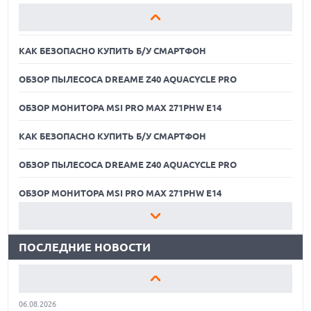
ОБЗОР МОНИТОРА MSI PRO MAX 271PHW E14
КАК БЕЗОПАСНО КУПИТЬ Б/У СМАРТФОН
ОБЗОР ПЫЛЕСОСА DREAME Z40 AQUACYCLE PRO
ОБЗОР МОНИТОРА MSI PRO MAX 271PHW E14
КАК БЕЗОПАСНО КУПИТЬ Б/У СМАРТФОН
ОБЗОР ПЫЛЕСОСА DREAME Z40 AQUACYCLE PRO
06.08.2026
MOOVE ПРИВЛЕКЛА $250 МЛН ЧТОБЫ СТАТЬ КЛЮЧЕВЫМ
ОПЕРАТОРОМ ИНДУСТРИИ РОБОТАКСИ
ОБЗОР МОНИТОРА MSI PRO MAX 271PHW E14
06.08.2026
КАК БЕЗОПАСНО КУПИТЬ Б/У СМАРТФОН
HUAWEI ПРЕДСТАВИЛА ПЛАНШЕТ MATEPAD PRO 2026
ТОЛЩИНОЙ 4,7 ММ И 12" OLED МАТРИЦЕЙ
ПОСЛЕДНИЕ НОВОСТИ
ОБЗОР ПЫЛЕСОСА DREAME Z40 AQUACYCLE PRO
06.08.2026
TROUVER ПРЕДСТАВИЛ НОВЫЕ ТЕХНОЛОГИИ ВЛАЖНОЙ
ОБЗОР МОНИТОРА MSI PRO MAX 271PHW E14
УБОРКИ И ЛИНЕЙКУ ТЕХНИКИ 2026 ГОДА
06.08.2026
КАК БЕЗОПАСНО КУПИТЬ Б/У СМАРТФОН