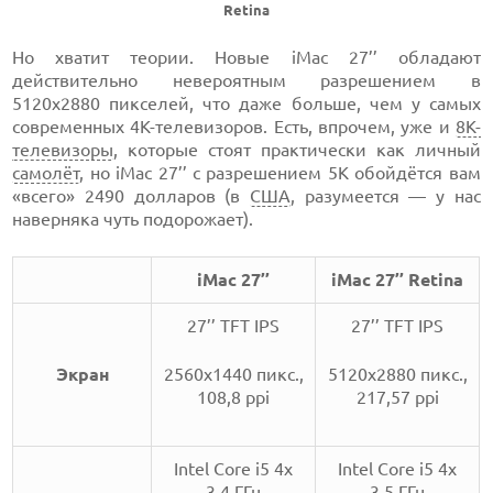
Retina
Но хватит теории. Новые iMac 27’’ обладают
действительно невероятным разрешением в
5120х2880 пикселей, что даже больше, чем у самых
современных 4K-телевизоров. Есть, впрочем, уже и
8К-
телевизоры
, которые стоят практически как личный
самолёт
, но iMac 27’’ с разрешением 5К обойдётся вам
«всего» 2490 долларов (в
США
, разумеется — у нас
наверняка чуть подорожает).
iMac 27’’
iMac 27’’ Retina
27’’ TFT IPS
27’’ TFT IPS
Экран
2560х1440 пикс.,
5120x2880 пикс.,
108,8 ppi
217,57 ppi
Intel Core i5 4х
Intel Core i5 4х
3,4 ГГц
3,5 ГГц