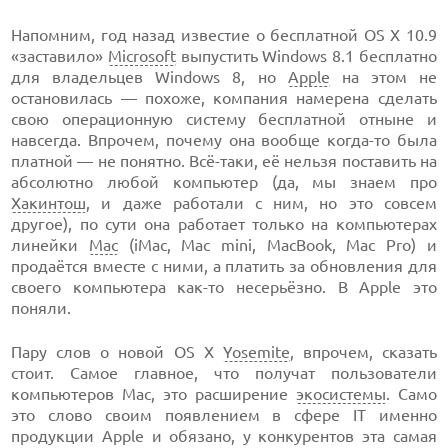
Напомним, год назад известие о бесплатной OS X 10.9
«заставило»
Microsoft
выпустить Windows 8.1 бесплатно
для владельцев Windows 8, но
Apple
на этом не
остановилась — похоже, компания намерена сделать
свою операционную систему бесплатной отныне и
навсегда. Впрочем, почему она вообще когда-то была
платной — не понятно. Всё-таки, её нельзя поставить на
абсолютно любой компьютер (да, мы знаем про
Хакинтош
, и даже работали с ним, но это совсем
другое), по сути она работает только на компьютерах
линейки
Mac
(iMac, Mac mini, MacBook, Mac Pro) и
продаётся вместе с ними, а платить за обновления для
своего компьютера как-то несерьёзно. В Apple это
поняли.
Пару слов о новой OS X
Yosemite
, впрочем, сказать
стоит. Самое главное, что получат пользователи
компьютеров Mac, это расширение
экосистемы
. Само
это слово своим появлением в сфере IT именно
продукции Apple и обязано, у конкурентов эта самая