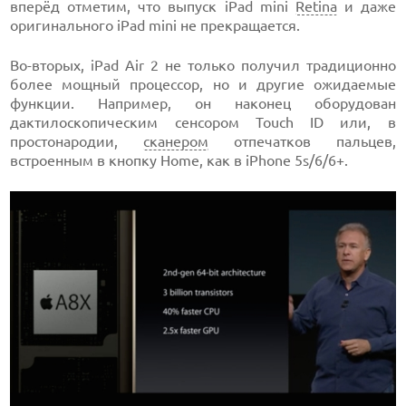
вперёд отметим, что выпуск iPad mini
Retina
и даже
оригинального iPad mini не прекращается.
Во-вторых, iPad Air 2 не только получил традиционно
более мощный процессор, но и другие ожидаемые
функции. Например, он наконец оборудован
дактилоскопическим сенсором Touch ID или, в
простонародии,
сканером
отпечатков пальцев,
встроенным в кнопку Home, как в iPhone 5s/6/6+.