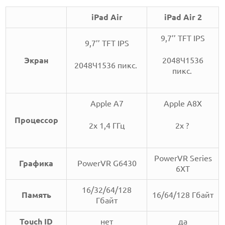
iPad Air
iPad Air 2
9,7’’ TFT IPS
9,7’’ TFT IPS
Экран
2048Ч1536
2048Ч1536 пикс.
пикс.
Apple A7
Apple A8X
Процессор
2x 1,4 ГГц
2х ?
PowerVR Series
Графика
PowerVR G6430
6XT
16/32/64/128
Память
16/64/128 Гбайт
Гбайт
Touch ID
нет
да