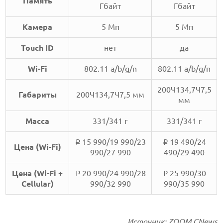
Память
Гбайт
Гбайт
Камера
5 Мп
5 Мп
Touch ID
нет
да
Wi-Fi
802.11 a/b/g/n
802.11 a/b/g/n
200Ч134,7Ч7,5
Габариты
200Ч134,7Ч7,5 мм
мм
Масса
331/341 г
331/341 г
15 990/19 990/23
19 490/24
i
i
Цена (Wi-Fi)
990/27 990
490/29 490
Цена (Wi-Fi +
20 990/24 990/28
25 990/30
i
i
Cellular)
990/32 990
990/35 990
Источник:
ZOOM.CNews