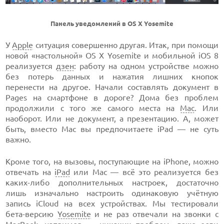
Панель уведомлений в OS X Yosemite
У
Apple
ситуация совершенно другая. Итак, при помощи
новой «настольной» OS X Yosemite и мобильной iOS 8
реализуется
дзен
: работу на одном устройстве можно
без потерь данных и нажатия лишних кнопок
перенести на другое. Начали составлять документ в
Pages на смартфоне в дороге? Дома без проблем
продолжили с того же самого места на
Mac
. Или
наоборот. Или не документ, а презентацию. А, может
быть, вместо Mac вы предпочитаете iPad — не суть
важно.
Кроме того, на вызовы, поступающие на iPhone, можно
отвечать на
iPad
или Mac — всё это реализуется без
каких-либо дополнительных настроек, достаточно
лишь изначально настроить одинаковую учётную
запись iCloud на всех устройствах. Мы тестировали
бета-версию
Yosemite
и не раз отвечали на звонки с