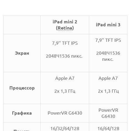
iPad mini 2
iPad mini 3
(
Retina
)
7,9’’ TFT IPS
7,9’’ TFT IPS
Экран
2048Ч1536
2048Ч1536 пикс.
пикс.
Apple A7
Apple A7
Процессор
2x 1,3 ГГц
2x 1,3 ГГц
PowerVR
Графика
PowerVR G6430
G6430
16/32/64/128
16/64/128