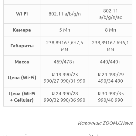
802.11
Wi-Fi
802.11 a/b/g/n
a/b/g/n/ac
Камера
5 Мп
8 Мп
238,8Ч167,6Ч7,5
238,8Ч167,6Ч6,1
Габариты
мм
мм
Масса
469/478 г
440/440 г
19 990/23
24 490/29
i
i
Цена (Wi-Fi)
990/27 990/31 990
490/34 490
Цена (Wi-Fi
24 990/28
30 990/35
i
i
+ Cellular)
990/32 990/36 990
990/40 990
Источник: ZOOM.CNews