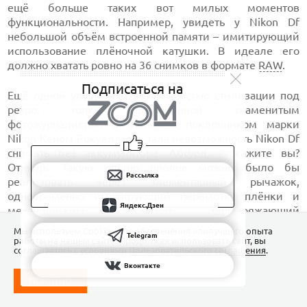
ещё больше таких вот милых моментов
функциональности. Например, увидеть у Nikon Df
небольшой объём встроенной памяти – имитирующий
использование плёночной катушки. В идеале его
должно хватать ровно на 36 снимков в формате
RAW
.
Подписаться на
Ещё одной упущенной возможностью стилизации под
ретро, тонко подмеченной знаменитым
фотожурналистом и большим поклонником марки
Nikon Кеном Рокуеллом, стала невозможность Nikon Df
снимать без
аккумулятора
. Абсурд, - скажите вы?
Отнюдь. Такую опцию вполне можно было бы
Рассылка
реализовать через элементарный рычажок,
одновременно имитирующий перемотку плёнки и
Яндекс.Дзен
механическим способом подзаряжающий
аккумулятор. Немного. Для пары кадров…
Мы используем Сookies для обеспечения наилучшего опыта
Telegram
работы на нашем сайте. Продолжая использовать сайт, вы
соглашаетесь с условиями
Пользовательского соглашения
.
Вконтакте
ПОНЯТНО