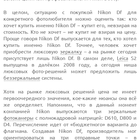
В целом, ситуацию с покупкой Nikon Df для
конкретного фотолюбителя можно оценить так: кто
хочет купить именно Nikon Df – купит его, невзирая на
стоимость. Кто не хочет – не купит не взирая на цену.
Проще говоря Nikon Df выпускается для тех, кто хотел
купить именно Nikon Df. Точнее, человек хочет
приобрести люксовую
зеркалку
– а на рынке сегодня
присутствует лишь Nikon Df. В самом деле,
Leica
S2
выпущена в далёком 2008 году, а сегодня ниша
люксовых фото-решений может предложить лишь
беззеркальные
системы.
Хотя на рынке люксовых решений цена не имеет
первоочередного значения, кое-какие нюансы она всё
же определяет. Напомним, что в данный момент
компанией Nikon выпускаются три зеркальные
фотокамеры
с полнокадровой матрицей: D610, D800 и
D4. Перечисление идет от «бюджетного» варианта до
флагмана. Создавая Nikon Df, производитель мог
ориентироваться на три отправные точки – в