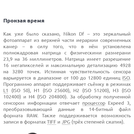
Пронзая время
Как уже было сказано, Nikon Df – это зеркальный
фотоаппарат из верхней части иерархии современных
камер – в силу того, что в нём установлена
полнокадровая матрица с физическими размерами
23,9 на 36 миллиметров. Матрица имеет разрешение
16 мегапикселей и максимальную детализацию 4928
на 3280 точек. Истинная чувствительность сенсора
варьируется в диапазоне от 100 до 12800 единиц
ISO
.
Программно аппарат поддерживает съёмку в режимах
L1
(ISO 50), H1 (ISO 25600), H2 (ISO 51200), H3 (ISO
102400) и H4 (ISO 204800). За обработку полученной
сенсором информации отвечает
процессор
Expeed 3,
преобразовывающий данные в 14-битный файл
формата RAW. Также поддерживается возможность
записи в форматах
TIFF
и
JPG
(трёх степеней сжатия).