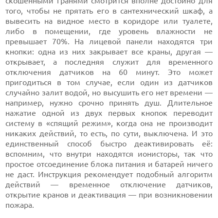
скошенными гранями смотрится вполне достойно для
того, чтобы не прятать его в сантехнический шкаф, а
вывесить на видное место в коридоре или туалете,
либо в помещении, где уровень влажности не
превышает 70%. На лицевой панели находятся три
кнопки: одна из них закрывает все краны, другая —
открывает, а последняя служит для временного
отключения датчиков на 60 минут. Это может
пригодиться в том случае, если один из датчиков
случайно залит водой, но высушить его нет времени —
например, нужно срочно принять душ. Длительное
нажатие одной из двух первых кнопок переводит
систему в «спящий режим», когда она не производит
никаких действий, то есть, по сути, выключена. И это
единственный способ быстро деактивировать её:
вспомним, что внутри находятся ионисторы, так что
простое отсоединение блока питания и батарей ничего
не даст. Инструкция рекомендует подобный алгоритм
действий — временное отключение датчиков,
открытие кранов и деактивация — при возникновении
пожара.