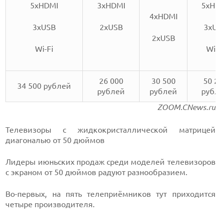
5xHDMI
3xHDMI
5xHD
4xHDMI
3xUSB
2xUSB
3xU
2xUSB
Wi-Fi
Wi-F
26 000
30 500
50 2
34 500 рублей
рублей
рублей
рубл
ZOOM.CNews.ru
Телевизоры с жидкокристаллической матрицей
диагональю от 50 дюймов
Лидеры июньских продаж среди моделей телевизоров
с экраном от 50 дюймов радуют разнообразием.
Во-первых, на пять телеприёмников тут приходится
четыре производителя.