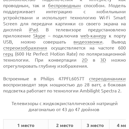
проводным, так и
беспроводным
способом. Модель
поддерживает интеграцию с мобильными
устройствами и использует технологию Wi-Fi Smart
Screen для передачи картинки со своего экрана на
дисплей
iPad
. В телевизоре предустановлено
приложение
Skype
– подключив
web-камеру
к порту
USB, можно совершать
видеозвонки
. Вывод
стереоизображения
осуществляется на частоте 600
герц
(600 Hz Perfect Motion Rate) по поляризационной
технологии. При конвертации
2D
в
3D
можно
отрегулировать глубину изображения.
Встроенные в Philips 47PFL6057T
стереодинамики
воспроизводят звук мощностью до 28 ватт, а боковая
подсветка работает по технологии Ambilight Spectra 2.
Телевизоры с жидкокристаллической матрицей
диагональю от 43 до 47 дюймов
1 место
2 место
3 место
4 ме