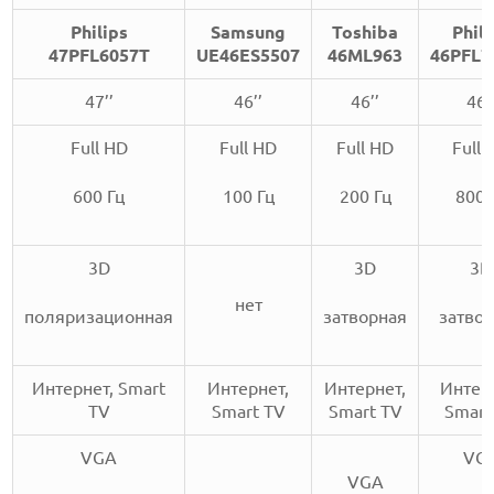
Philips
Samsung
Toshiba
Phili
47PFL6057T
UE46ES5507
46ML963
46PFL7
47’’
46’’
46’’
46’
Full HD
Full HD
Full HD
Full 
600 Гц
100 Гц
200 Гц
800 
3D
3D
3D
нет
поляризационная
затворная
затво
Интернет, Smart
Интернет,
Интернет,
Интер
TV
Smart TV
Smart TV
Smart
VGA
VG
VGA