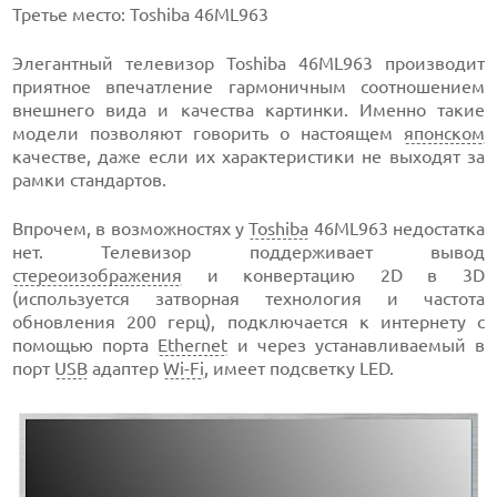
Третье место: Toshiba 46ML963
Элегантный телевизор Toshiba 46ML963 производит
приятное впечатление гармоничным соотношением
внешнего вида и качества картинки. Именно такие
модели позволяют говорить о настоящем
японском
качестве, даже если их характеристики не выходят за
рамки стандартов.
Впрочем, в возможностях у
Toshiba
46ML963 недостатка
нет. Телевизор поддерживает вывод
стереоизображения
и конвертацию 2D в 3D
(используется затворная технология и частота
обновления 200 герц), подключается к интернету с
помощью порта
Ethernet
и через устанавливаемый в
порт
USB
адаптер
Wi-Fi
, имеет подсветку LED.