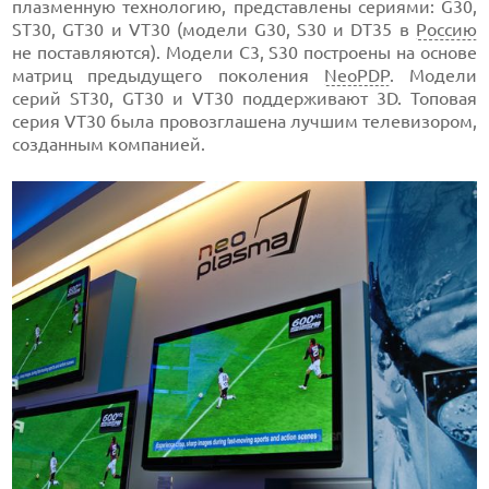
плазменную технологию, представлены сериями: G30,
ST30, GT30 и VT30 (модели G30, S30 и DT35 в
Россию
не поставляются). Модели C3, S30 построены на основе
матриц предыдущего поколения
NeoPDP
. Модели
серий ST30, GT30 и VT30 поддерживают 3D. Топовая
серия VT30 была провозглашена лучшим телевизором,
созданным компанией.