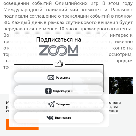
освещении событий Олимпийских игр. В этом году
Международный олимпийский комитет и Panasonic
подписали соглашение о трансляции событий в полном
3D. Каждый день в рамках
спутникового
вещания будет
передаваться не менее 10 часов трехмерного контента.
Возможно, это еще один способ поддержать интерес к
Подписаться на
трехмерным новинкам. На данный момент, именно
отсутствие подходящего и интересного контента
тормозит развитие подобных технологий. Посмотрим,
станет ли это начинание драйвером продаж
трехмерной техники.
Рассылка
Яндекс.Дзен
Мы используем Сookies для обеспечения наилучшего опыта
Telegram
работы на нашем сайте. Продолжая использовать сайт, вы
соглашаетесь с условиями
Пользовательского соглашения
.
Вконтакте
ПОНЯТНО