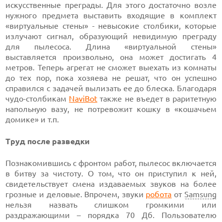
искусственные преграды. Для этого достаточно возле
нужного предмета выставить входящие в комплект
«виртуальные стены» - невысокие столбики, которые
излучают сигнал, образующий невидимую преграду
для пылесоса. Длина «виртуальной стены»
выставляется произвольно, она может достигать 4
метров. Теперь агрегат не сможет выехать из комнаты
до тех пор, пока хозяева не решат, что он успешно
справился с задачей вылизать ее до блеска. Благодаря
чудо-столбикам
NaviBot
также не въедет в раритетную
напольную вазу, не потревожит кошку в «кошачьем
домике» и т.п.
Труд после разведки
Познакомившись с фронтом работ, пылесос включается
в битву за чистоту. О том, что он приступил к ней,
свидетельствует смена издаваемых звуков на более
грозные и деловые. Впрочем, звуки
робота
от
Samsung
нельзя назвать слишком громкими или
раздражающими – порядка 70 Дб. Пользователю