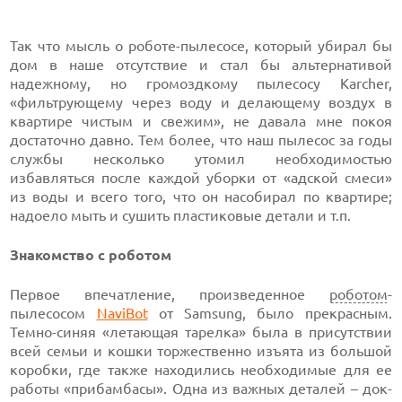
Так что мысль о роботе-пылесосе, который убирал бы
дом в наше отсутствие и стал бы альтернативой
надежному, но громоздкому пылесосу Karcher,
«фильтрующему через воду и делающему воздух в
квартире чистым и свежим», не давала мне покоя
достаточно давно. Тем более, что наш пылесос за годы
службы несколько утомил необходимостью
избавляться после каждой уборки от «адской смеси»
из воды и всего того, что он насобирал по квартире;
надоело мыть и сушить пластиковые детали и т.п.
Знакомство с роботом
Первое впечатление, произведенное
роботом
-
пылесосом
NaviBot
от Samsung, было прекрасным.
Темно-синяя «летающая тарелка» была в присутствии
всей семьи и кошки торжественно изъята из большой
коробки, где также находились необходимые для ее
работы «прибамбасы». Одна из важных деталей – док-