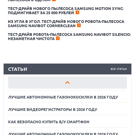
ТЕСТ-ДРАЙВ НОВОГО ПЫЛЕСОСА SAMSUNG MOTION SYNC:
ПОДМИГИВАЕТ ЗА 25 000 РУБЛЕЙ
ИЗ УГЛА В УГОЛ. ТЕСТ-ДРАЙВ НОВОГО РОБОТА-ПЫЛЕСОСА
ЛУЧШИЕ АВТОНОМНЫЕ ГАЗОНОКОСИЛКИ В 2026 ГОДУ
SAMSUNG NAVIBOT CORNERCLEAN
ТЕСТ-ДРАЙВ РОБОТА-ПЫЛЕСОСА SAMSUNG NAVIBOT SILENCIO:
ЛУЧШИЕ ВИДЕОРЕГИСТРАТОРЫ В 2026 ГОДУ
НЕЗАМЕТНАЯ ЧИСТОТА
КАК БЕЗОПАСНО КУПИТЬ Б/У СМАРТФОН
ЛУЧШИЕ АВТОНОМНЫЕ ГАЗОНОКОСИЛКИ В 2026 ГОДУ
СТАТЬИ
все статьи
ЛУЧШИЕ ВИДЕОРЕГИСТРАТОРЫ В 2026 ГОДУ
КАК БЕЗОПАСНО КУПИТЬ Б/У СМАРТФОН
ЛУЧШИЕ АВТОНОМНЫЕ ГАЗОНОКОСИЛКИ В 2026 ГОДУ
ЛУЧШИЕ ВИДЕОРЕГИСТРАТОРЫ В 2026 ГОДУ
КАК БЕЗОПАСНО КУПИТЬ Б/У СМАРТФОН
ЛУЧШИЕ АВТОНОМНЫЕ ГАЗОНОКОСИЛКИ В 2026 ГОДУ