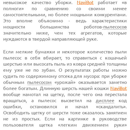
невысокое качество уборки.
NaviBot
работает «в
полноги» по сравнению со своими менее
самостоятельными, но более мощными конкурентами.
Это вполне объяснимо - ведь характеристики
мощности большинства роботов
-пылесосов
значительно ниже, чем тех агрегатов, которые
нуждаются в твердой направляющей руке.
Если мелкие бумажки и некоторое количество пыли
пылесос в себя вбирает, то справиться с кошачьей
шерстью или высосать пыль из ковра средней толщины
ему уже не по зубам. О результатах работы можно
судить по содержимому отсека для мусора: при уборке
обычным
пылесосом
«урожай» оказывается заметно
более богатым. Длинную шерсть нашей кошки
NaviBot
вообще намотал на щетку, после чего она перестала
вращаться, а пылесос высветил на
дисплее
код
ошибки, остановился и начал «скандалить».
Освободить щетку от шерсти тоже оказалось занятием
не из простых. Если на картинке в руководстве
пользователя щетка «легким движением руки»