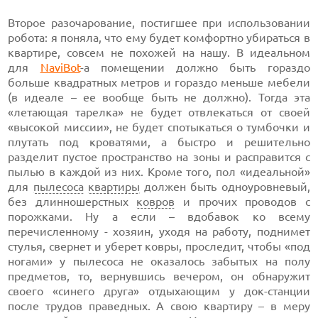
Второе разочарование, постигшее при использовании
робота: я поняла, что ему будет комфортно убираться в
квартире, совсем не похожей на нашу. В идеальном
для
NaviBot
-а помещении должно быть гораздо
больше квадратных метров и гораздо меньше мебели
(в идеале – ее вообще быть не должно). Тогда эта
«летающая тарелка» не будет отвлекаться от своей
«высокой миссии», не будет спотыкаться о тумбочки и
плутать под кроватями, а быстро и решительно
разделит пустое пространство на зоны и расправится с
пылью в каждой из них. Кроме того, пол «идеальной»
для
пылесоса
квартиры
должен быть одноуровневый,
без длинношерстных
ковров
и прочих проводов с
порожками. Ну а если – вдобавок ко всему
перечисленному - хозяин, уходя на работу, поднимет
стулья, свернет и уберет ковры, проследит, чтобы «под
ногами» у пылесоса не оказалось забытых на полу
предметов, то, вернувшись вечером, он обнаружит
своего «синего друга» отдыхающим у док-станции
после трудов праведных. А свою квартиру – в меру