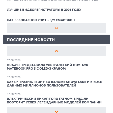
ЛУЧШИЕ ВИДЕОРЕГИСТРАТОРЫ В 2026 ГОДУ
07.08.2026
XENIUM ВЫПУСТИЛА КНОПОЧНЫЕ СМАРТФОНЫ С
ПОДДЕРЖКОЙ СЕТЕЙ 4G И ТЕХНОЛОГИЕЙ VOLTE
КАК БЕЗОПАСНО КУПИТЬ Б/У СМАРТФОН
07.08.2026
ЛУЧШИЕ АВТОНОМНЫЕ ГАЗОНОКОСИЛКИ В 2026 ГОДУ
ПРЕДСТАВЛЕНЫ НАУШНИКИ JBL С СЕНСОРНЫМ ЭКРАНОМ
НА КЕЙСЕ ДЛЯ УПРАВЛЕНИЯ МУЗЫКОЙ
ПОСЛЕДНИЕ НОВОСТИ
ЛУЧШИЕ ВИДЕОРЕГИСТРАТОРЫ В 2026 ГОДУ
07.08.2026
GOOGLE ПЕРЕИМЕНОВЫВАЕТ ФУНКЦИЮ ПОДСВЕТКИ
КАК БЕЗОПАСНО КУПИТЬ Б/У СМАРТФОН
КАМЕРЫ В СМАРТФОНАХ PIXEL 11 PRO
07.08.2026
ЛУЧШИЕ АВТОНОМНЫЕ ГАЗОНОКОСИЛКИ В 2026 ГОДУ
HUAWEI ПРЕДСТАВИЛА УЛЬТРАЛЕГКИЙ НОУТБУК
MATEBOOK PRO S С OLED-ЭКРАНОМ
ЛУЧШИЕ ВИДЕОРЕГИСТРАТОРЫ В 2026 ГОДУ
07.08.2026
ХАКЕР ПРИЗНАЛ ВИНУ ВО ВЗЛОМЕ SNOWFLAKE И КРАЖЕ
КАК БЕЗОПАСНО КУПИТЬ Б/У СМАРТФОН
ДАННЫХ МИЛЛИОНОВ ПОЛЬЗОВАТЕЛЕЙ
07.08.2026
ЭЛЕКТРИЧЕСКИЙ ПИКАП FORD FATHOM ВРЯД ЛИ
ПОВТОРИТ УСПЕХ ЛЕГЕНДАРНЫХ МОДЕЛЕЙ КОМПАНИИ
07.08.2026