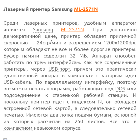
Лазерный принтер Samsung
ML-2571N
Среди лазерных принтеров, удобным аппаратом
является
Samsung
ML-2571N
. При достаточно
демократичной цене, принтер обладает приличной
скоростью — 24стр/мин и разрешением 1200х1200dpi,
которым обладают не все и более дорогие принтеры.
Буфер памяти содержит 32 МБ. Аппарат способен
работать по трем интерфейсам. Как все современные
принтеры, через
USB-порт
, причем это практически
единственный аппарат в комплекте с которым идет
USB-кабель. По параллельному интерфейсу, поэтому
возможна печать программ, работающих под
DOS
или
подсоединение к старенькой рабочей станции. И
поскольку принтер идет с индексом N, он обладает
встроенной сетевой картой, а следовательно сетевой
печатью. Имеются два лотка подачи бумаги, основной
из которых рассчитан на 250 листов. Все это в
компактном
невысоком корпусе.