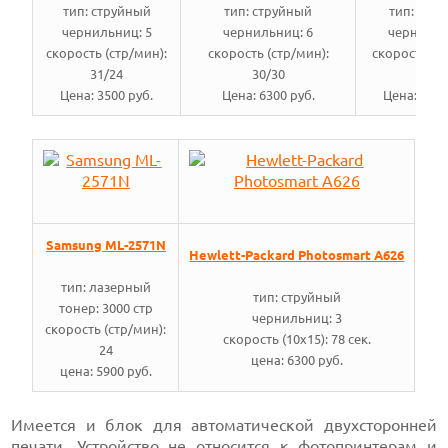
тип: струйный
тип: струйный
тип: стр
чернильниц: 5
чернильниц: 6
чернильн
скорость (стр/мин):
скорость (стр/мин):
скорость (с
31/24
30/30
34/3
Цена: 3500 руб.
Цена: 6300 руб.
Цена: 1030
Samsung ML-2571N
Hewlett-Packard Photosmart A626
тип: лазерный
тип: струйный
тонер: 3000 стр
чернильниц: 3
скорость (стр/мин):
скорость (10x15): 78 сек.
24
цена: 6300 руб.
цена: 5900 руб.
Имеется и блок для автоматической двухсторонней
печати. Устройство не относится к фотопринтерам и