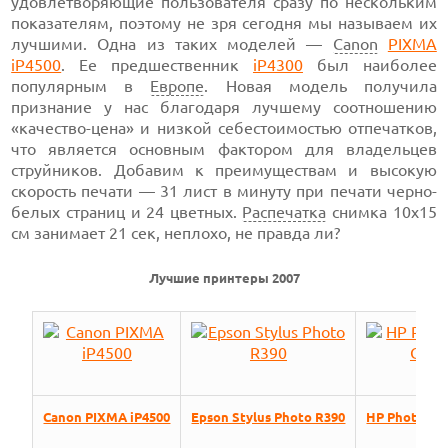
удовлетворяющие пользователя сразу по нескольким
показателям, поэтому не зря сегодня мы называем их
лучшими. Одна из таких моделей —
Canon
PIXMA
iP4500
. Ее предшественник
iP4300
был наиболее
популярным в
Европе
. Новая модель получила
признание у нас благодаря лучшему соотношению
«качество-цена» и низкой себестоимостью отпечатков,
что является основным фактором для владельцев
струйников. Добавим к преимуществам и высокую
скорость печати — 31 лист в минуту при печати черно-
белых страниц и 24 цветных.
Распечатка
снимка 10х15
см занимает 21 сек, неплохо, не правда ли?
Лучшие принтеры 2007
Canon PIXMA iP4500
Epson Stylus Photo R390
HP Photosma