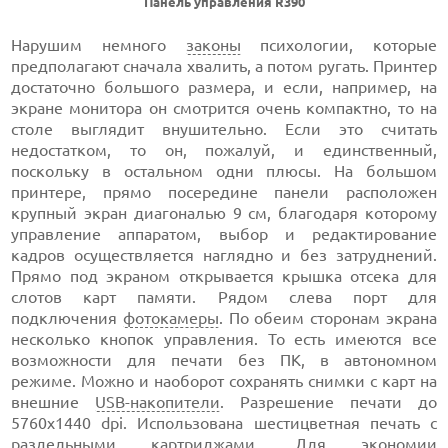
Панель управления R390
Нарушим немного
законы
психологии, которые
предполагают сначала хвалить, а потом ругать. Принтер
достаточно большого размера, и если, например, на
экране монитора он смотрится очень компактно, то на
столе выглядит внушительно. Если это считать
недостатком, то он, пожалуй, и единственный,
поскольку в остальном одни плюсы. На большом
принтере, прямо посередине панели расположен
крупный экран диагональю 9 см, благодаря которому
управление аппаратом, выбор и редактирование
кадров осуществляется наглядно и без затруднений.
Прямо под экраном открывается крышка отсека для
слотов карт памяти. Рядом слева порт для
подключения
фотокамеры
. По обеим сторонам экрана
несколько кнопок управления. То есть имеются все
возможности для печати без ПК, в автономном
режиме. Можно и наоборот сохранять снимки с карт на
внешние
USB-накопители
. Разрешение печати до
5760x1440 dpi. Использована шестицветная печать с
раздельными картриджами. Для экономии