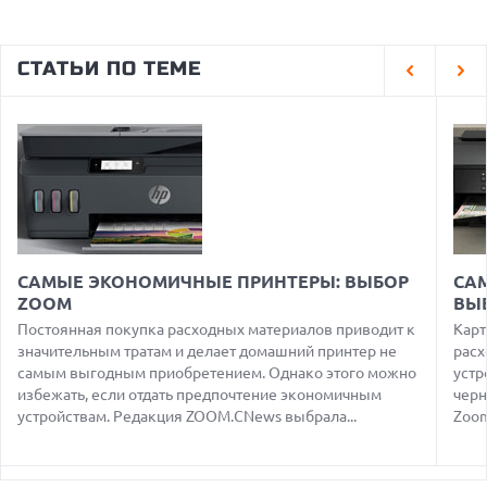
05.08.2026
США ГОТОВЯТСЯ ЗАПРЕТИТЬ ИМПОРТ КИТАЙСКИХ
СТАТЬИ ПО ТЕМЕ
ОПТИЧЕСКИХ ТРАНСИВЕРОВ
05.08.2026
ANTHROPIC ЗАКЛЮЧАЕТ СОГЛАШЕНИЕ НА $10 МЛРД С
ОБЛАЧНЫМ СТАРТАПОМ VOLTA
05.08.2026
ПРИБЫЛЬ SPACEX ОТ ИИ ПРЕВЫСИЛА ДОХОДЫ ОТ
КОСМИЧЕСКИХ ОПЕРАЦИЙ
05.08.2026
РЕКОРДНАЯ ВЫРУЧКА AMD ЗА СЧЕТ ДАТА-ЦЕНТРОВ
САМЫЕ ЭКОНОМИЧНЫЕ ПРИНТЕРЫ: ВЫБОР
СА
КОМПЕНСИРУЕТ СПАД ИГРОВОГО СЕГМЕНТА
ZOOM
ВЫ
05.08.2026
Постоянная покупка расходных материалов приводит к
Карт
NOTHING ПРЕДСТАВИЛА НАУШНИКИ CMF CLIP PRO С
значительным тратам и делает домашний принтер не
расх
ПОДДЕРЖКОЙ LDAC И ЗАЩИТОЙ ОТ ВЛАГИ
самым выгодным приобретением. Однако этого можно
устр
избежать, если отдать предпочтение экономичным
черн
05.08.2026
WISPR FLOW ПРЕДСТАВИЛА ИНСТРУМЕНТ ДЛЯ ЗАПИСИ
устройствам. Редакция ZOOM.CNews выбрала...
Zoom
ЗАМЕТОК С СОВЕЩАНИЙ В СТИЛЕ GRANOLA
05.08.2026