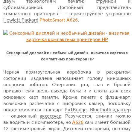
двум технологиям печати: струйной и
сублимационной. Достойный представитель
компактных принтеров — термоструйное устройство
Hewlett-Packard
PhotoSmart A626
.
Сенсорный
дисплей и необычный дизайн - визитная карточка
компактных принтеров HP
Черная прямоугольная коробочка в раскрытом
состоянии издалека напоминает голову киношных
японских
роботов
. Очертания рта, глаз и бровей
придают ему щель выхода бумаги и слоты для всех
основных карт памяти. Кроме печати с флэш-карт,
возможна распечатка с цифровых камер, поскольку
поддерживается стандарт
PictBridge
.
Bluetooth-адаптер
— опционный
аксессуар
. Разумеется, снимки можно
выводить и с компьютера, но
A626
сам имеет большой
12 сантиметровый экран.
Дисплей
сенсорный, поэтому