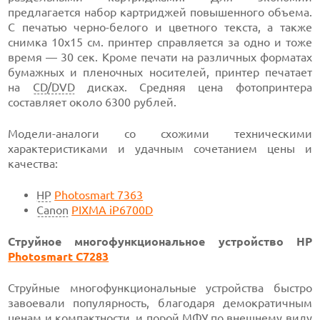
предлагается набор картриджей повышенного объема.
С печатью черно-белого и цветного текста, а также
снимка 10х15 см. принтер справляется за одно и тоже
время — 30 сек. Кроме печати на различных форматах
бумажных и пленочных носителей, принтер печатает
на
CD/DVD
дисках. Средняя цена фотопринтера
составляет около 6300 рублей.
Модели-аналоги со схожими техническими
характеристиками и удачным сочетанием цены и
качества:
HP
Photosmart 7363
Canon
PIXMA iP6700D
Струйное многофункциональное устройство HP
Photosmart C7283
Струйные многофункциональные устройства быстро
завоевали популярность, благодаря демократичным
ценам и компактности, и порой
МФУ
по внешнему виду