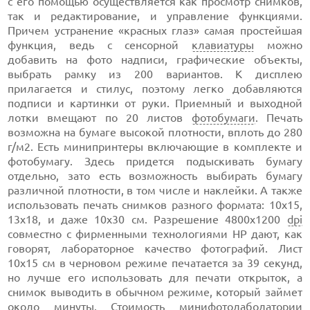
с его помощью осуществляется как просмотр снимков,
так и редактирование, и управление функциями.
Причем устранение «красных глаз» самая простейшая
функция, ведь с сенсорной
клавиатуры
можно
добавить на фото надписи, графические объекты,
выбрать рамку из 200 вариантов. К дисплею
прилагается и стилус, поэтому легко добавляются
подписи и картинки от руки. Приемный и выходной
лотки вмещают по 20 листов
фотобумаги
. Печать
возможна на бумаге высокой плотности, вплоть до 280
г/м2. Есть минипринтеры включающие в комплекте и
фотобумагу. Здесь придется подыскивать бумагу
отдельно, зато есть возможность выбирать бумагу
различной плотности, в том числе и наклейки. А также
использовать печать снимков разного формата: 10х15,
13х18, и даже 10х30 см. Разрешение 4800x1200
dpi
совместно с фирменными технологиями НР дают, как
говорят, лабораторное качество фотографий. Лист
10х15 см в черновом режиме печатается за 39 секунд,
но лучше его использовать для печати открыток, а
снимок выводить в обычном режиме, который займет
около минуты. Стоимость минифотолаболатории