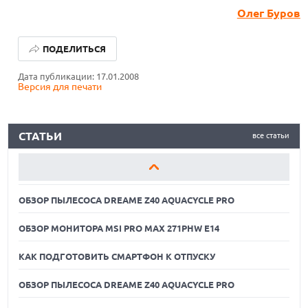
Олег Буров
ОБЗОР ПЫЛЕСОСА DREAME Z40 AQUACYCLE PRO
ПОДЕЛИТЬСЯ
ОБЗОР МОНИТОРА MSI PRO MAX 271PHW E14
Дата публикации: 17.01.2008
Версия для печати
КАК ПОДГОТОВИТЬ СМАРТФОН К ОТПУСКУ
ОБЗОР ПЫЛЕСОСА DREAME Z40 AQUACYCLE PRO
СТАТЬИ
все статьи
ОБЗОР МОНИТОРА MSI PRO MAX 271PHW E14
КАК ПОДГОТОВИТЬ СМАРТФОН К ОТПУСКУ
ОБЗОР ПЫЛЕСОСА DREAME Z40 AQUACYCLE PRO
ОБЗОР МОНИТОРА MSI PRO MAX 271PHW E14
КАК ПОДГОТОВИТЬ СМАРТФОН К ОТПУСКУ
ОБЗОР ПЫЛЕСОСА DREAME Z40 AQUACYCLE PRO