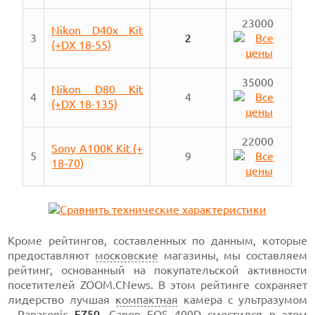
23000
Nikon D40x Kit
3
2
(+DX 18-55)
35000
Nikon D80 Kit
4
4
(+DX 18-135)
22000
Sony A100K Kit (+
5
9
18-70)
Кроме рейтингов, составленных по данным, которые
предоставляют
московские
магазины, мы составляем
рейтинг, основанный на покупательской активности
посетителей ZOOM.CNews. В этом рейтинге сохраняет
лидерство лучшая
компактная
камера с ультразумом
-
Panasonic
FZ50
. Canon
EOS 400D
сместился в этом