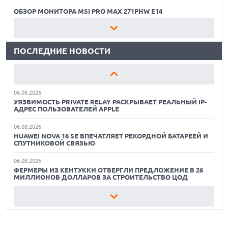
ОПЕРАТОРОМ ИНДУСТРИИ РОБОТАКСИ
ОБЗОР МОНИТОРА MSI PRO MAX 271PHW E14
06.08.2026
КАК БЕЗОПАСНО КУПИТЬ Б/У СМАРТФОН
HUAWEI ПРЕДСТАВИЛА ПЛАНШЕТ MATEPAD PRO 2026
ТОЛЩИНОЙ 4,7 ММ И 12" OLED МАТРИЦЕЙ
ПОСЛЕДНИЕ НОВОСТИ
ОБЗОР ПЫЛЕСОСА DREAME Z40 AQUACYCLE PRO
06.08.2026
TROUVER ПРЕДСТАВИЛ НОВЫЕ ТЕХНОЛОГИИ ВЛАЖНОЙ
ОБЗОР МОНИТОРА MSI PRO MAX 271PHW E14
УБОРКИ И ЛИНЕЙКУ ТЕХНИКИ 2026 ГОДА
06.08.2026
КАК БЕЗОПАСНО КУПИТЬ Б/У СМАРТФОН
УЯЗВИМОСТЬ PRIVATE RELAY РАСКРЫВАЕТ РЕАЛЬНЫЙ IP-
АДРЕС ПОЛЬЗОВАТЕЛЕЙ APPLE
ОБЗОР ПЫЛЕСОСА DREAME Z40 AQUACYCLE PRO
06.08.2026
HUAWEI NOVA 16 SE ВПЕЧАТЛЯЕТ РЕКОРДНОЙ БАТАРЕЕЙ И
ОБЗОР МОНИТОРА MSI PRO MAX 271PHW E14
СПУТНИКОВОЙ СВЯЗЬЮ
06.08.2026
ФЕРМЕРЫ ИЗ КЕНТУККИ ОТВЕРГЛИ ПРЕДЛОЖЕНИЕ В 26
МИЛЛИОНОВ ДОЛЛАРОВ ЗА СТРОИТЕЛЬСТВО ЦОД
06.08.2026
АНОНСИРОВАНА ДОСТУПНАЯ РЕТРО-КОНСОЛЬ AYANEO
KONKR POCKET ADVANCE С ЭМУЛЯЦИЕЙ PS 2