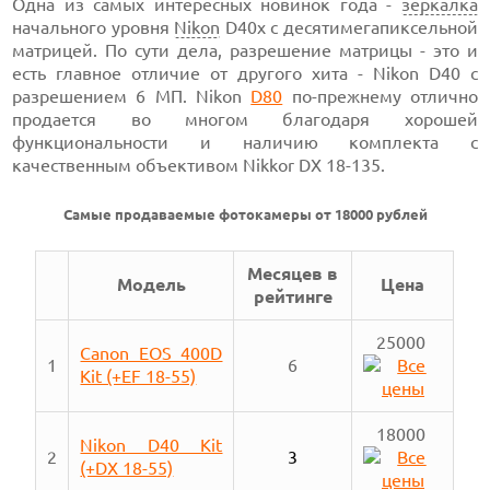
Одна из самых интересных новинок года -
зеркалка
начального уровня
Nikon
D40x с десятимегапиксельной
матрицей. По сути дела, разрешение матрицы - это и
есть главное отличие от другого хита - Nikon D40 с
разрешением 6 МП. Nikon
D80
по-прежнему отлично
продается во многом благодаря хорошей
функциональности и наличию комплекта с
качественным объективом Nikkor DX 18-135.
Самые продаваемые фотокамеры от 18000 рублей
Месяцев в
Модель
Цена
рейтинге
25000
Canon EOS 400D
1
6
Kit (+EF 18-55)
18000
Nikon D40 Kit
2
3
(+DX 18-55)