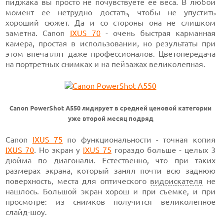
пиджака вы просто не почувствуете ее веса. В любой
момент ее нетрудно достать, чтобы не упустить
хороший сюжет. Да и со стороны она не слишком
заметна. Canon
IXUS 70
- очень быстрая карманная
камера, простая в использовании, но результаты при
этом впечатлят даже профессионалов. Цветопередача
на портретных снимках и на пейзажах великолепная.
Canon PowerShot A550 лидирует в средней ценовой категории
уже второй месяц подряд
Canon
IXUS 75
по функциональности - точная копия
IXUS 70
. Но экран у
IXUS 75
гораздо больше - целых 3
дюйма по диагонали. Естественно, что при таких
размерах экрана, который занял почти всю заднюю
поверхность, места для оптического
видоискателя
не
нашлось. Большой экран хорош и при съемке, и при
просмотре: из снимков получится великолепное
слайд-шоу.