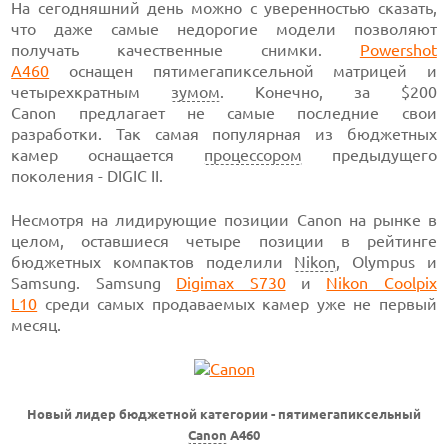
На сегодняшний день можно с уверенностью сказать,
что даже самые недорогие модели позволяют
получать качественные снимки.
Powershot
A460
оснащен пятимегапиксельной матрицей и
четырехкратным
зумом
. Конечно, за $200
Canon предлагает не самые последние свои
разработки. Так самая популярная из бюджетных
камер оснащается
процессором
предыдущего
поколения - DIGIC II.
Несмотря на лидирующие позиции Canon на рынке в
целом, оставшиеся четыре позиции в рейтинге
бюджетных компактов поделили
Nikon
, Olympus и
Samsung. Samsung
Digimax S730
и
Nikon Coolpix
L10
среди самых продаваемых камер уже не первый
месяц.
Новый лидер бюджетной категории - пятимегапиксельный
Canon
A460