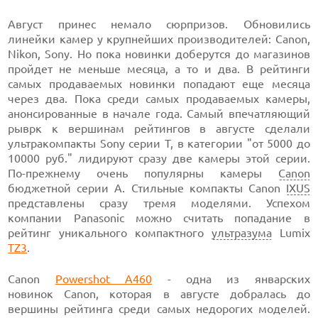
Август принес немало сюрпризов. Обновились
линейки камер у крупнейших производителей: Canon,
Nikon, Sony. Но пока новинки доберутся до магазинов
пройдет не меньше месяца, а то и два. В рейтинги
самых продаваемых новинки попадают еще месяца
через два. Пока среди самых продаваемых камеры,
анонсированные в начале года. Самый впечатляющий
рыврк к вершинам рейтингов в августе сделали
ультракомпакты Sony серии T, в категории "от 5000 до
10000 руб." лидируют сразу две камеры этой серии.
По-прежнему очень популярны камеры
Canon
бюджетной серии A. Стильные компакты Canon
IXUS
представлены сразу тремя моделями. Успехом
компании Panasonic можно считать попадание в
рейтинг уникального компактного
ультразума
Lumix
TZ3
.
Canon
Powershot A460
- одна из январских
новинок Canon, которая в августе добралась до
вершины рейтинга среди самых недорогих моделей.