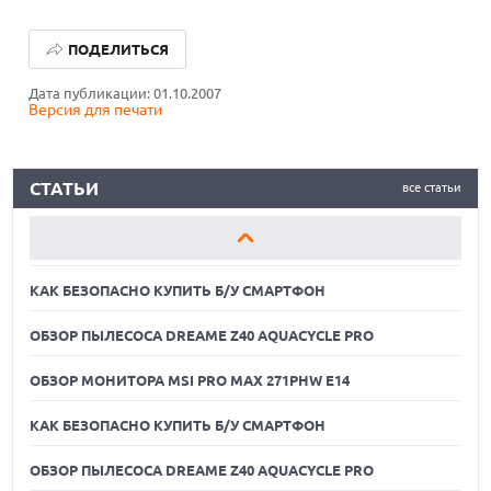
КАК БЕЗОПАСНО КУПИТЬ Б/У СМАРТФОН
ПОДЕЛИТЬСЯ
ОБЗОР ПЫЛЕСОСА DREAME Z40 AQUACYCLE PRO
Дата публикации: 01.10.2007
Версия для печати
ОБЗОР МОНИТОРА MSI PRO MAX 271PHW E14
КАК БЕЗОПАСНО КУПИТЬ Б/У СМАРТФОН
СТАТЬИ
все статьи
ОБЗОР ПЫЛЕСОСА DREAME Z40 AQUACYCLE PRO
ОБЗОР МОНИТОРА MSI PRO MAX 271PHW E14
КАК БЕЗОПАСНО КУПИТЬ Б/У СМАРТФОН
ОБЗОР ПЫЛЕСОСА DREAME Z40 AQUACYCLE PRO
ОБЗОР МОНИТОРА MSI PRO MAX 271PHW E14
КАК БЕЗОПАСНО КУПИТЬ Б/У СМАРТФОН
ОБЗОР ПЫЛЕСОСА DREAME Z40 AQUACYCLE PRO
06.08.2026
MOOVE ПРИВЛЕКЛА $250 МЛН ЧТОБЫ СТАТЬ КЛЮЧЕВЫМ