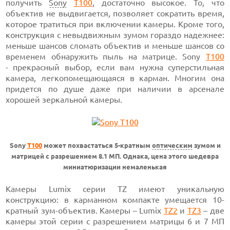
получить
Sony
T100
, достаточно высокое. То, что
объектив не выдвигается, позволяет сократить время,
которое тратиться при включении камеры. Кроме того,
конструкция с невыдвижным зумом гораздо надежнее:
меньше шансов сломать объектив и меньше шансов со
временем обнаружить пыль на матрице. Sony
T100
- прекрасный выбор, если вам нужна суперстильная
камера, легкопомещающаяся в карман. Многим она
придется по душе даже при наличии в арсенале
хорошей зеркальной камеры.
Sony
T100
может похвастаться 5-кратным
оптическим
зумом и
матрицей с разрешением 8.1 МП. Однака, цена этого шедевра
миниатюризации немаленькая
Камеры Lumix серии TZ имеют уникальную
конструкцию: в карманном компакте умещается 10-
кратный зум-объектив. Камеры – Lumix
TZ2
и
TZ3
– две
камеры этой серии с разрешением матрицы 6 и 7 МП