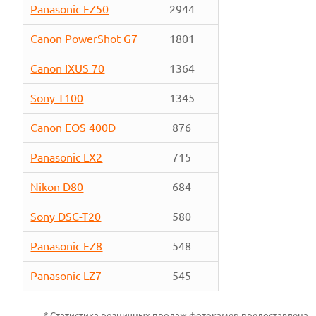
Panasonic FZ50
2944
Canon PowerShot G7
1801
Canon IXUS 70
1364
Sony T100
1345
Canon EOS 400D
876
Panasonic LX2
715
Nikon D80
684
Sony DSC-T20
580
Panasonic FZ8
548
Panasonic LZ7
545
* Статистика
розничных
продаж фотокамер предоставлена