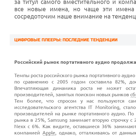
за титул самого вместительного и комп
все новые имена, но чаще эти имена 
сосредоточим наше внимание на тенденц
ЦИФРОВЫЕ ПЛЕЕРЫ: ПОСЛЕДНИЕ ТЕНДЕНЦИИ
Российский рынок портативного аудио продолжа
Темпы роста российского рынка портативного аудио
по сравнению с 2005 годом составила 82%, до
Впечатляющая динамика роста не может ост
производителей, занятых поиском новых рынков
сб
Тем более, что спросом у нас пользуются с
исследовательского агентства IT Monitoring, ст
производителей на рынке портативного аудио. По 
Prev
рынка в 25%, Samsung занимает вторую строчку с 
Nexx с 6%. Как видите, оставшиеся 36% занимаю
компанией
Apple
, однако, отталкиваясь от данны