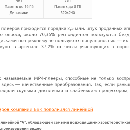
49 г
75 г
Память до 16 ГБ
Память до 8 ГБ
Динамики
320x240
плееров приходится порядка 2,5 млн. штук проданных ап
 опроса, около 70,36% респондентов пользуются без
 дисками по-прежнему не пользуются популярностью — их
вуют в арсенале 37,2% от числа участвующих в опрос
к называемые MP4-плееры, способные не только воспр
 здесь — качественные преобразования. Так, если рань
адали скупыми дисплеями и слабеньким процессором, 
 линейкой "V", обладающей самыми подходящими характеристика
спроизведения видео