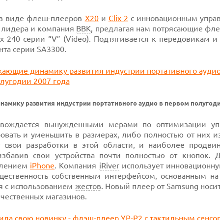
 в виде флеш-плееров
X20
и
Clix 2
с инновационным упра
о лидера и компания
BBK
, предлагая нам потрясающие фл
240 серии “V” (Video). Подтягивается к передовикам и
нта серии SA3300.
амику развития индустрии портативного аудио в первом полугоди
овождается вынужденными мерами по оптимизации уп
вать и уменьшить в размерах, либо полностью от них из
 свои разработки в этой области, и наиболее продви
избавив свои устройства почти полностью от кнопок. Д
авлением
iPhone
. Компания
iRiver
использует инновационну
щественность собственным интерфейсом, основанным на
я с использованием
жестов
. Новый плеер от Samsung носи
ечественных магазинов.