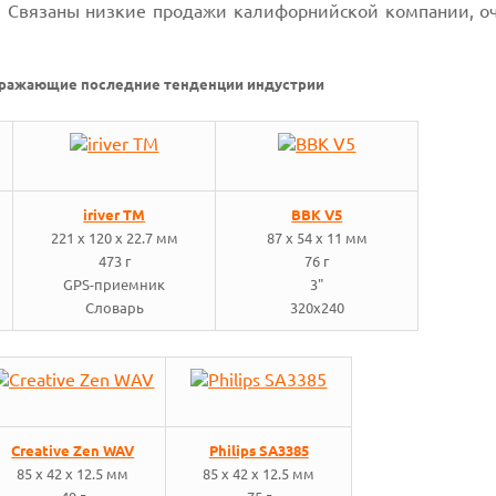
. Связаны низкие продажи калифорнийской компании, оч
ражающие последние тенденции индустрии
iriver ТМ
BBK V5
221 x 120 x 22.7 мм
87 x 54 x 11 мм
473 г
76 г
GPS-приемник
3"
Словарь
320x240
Creative Zen WAV
Philips SA3385
85 x 42 x 12.5 мм
85 x 42 x 12.5 мм