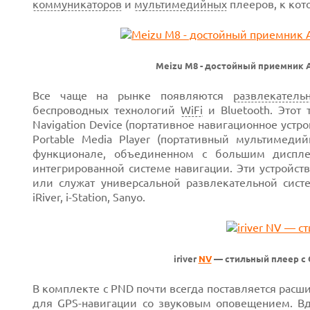
коммуникаторов
и
мультимедийных
плееров, к кот
Meizu M8 - достойный приемник A
Все чаще на рынке появляются
развлекатель
беспроводных технологий
WiFi
и Bluetooth. Этот
Navigation Device (портативное навигационное уст
Portable Media Player (портативный мультимеди
функционале, объединенном с большим дисплее
интегрированной системе навигации. Эти устройст
или служат универсальной развлекательной сис
iRiver, i-Station, Sanyo.
iriver
NV
— стильный плеер с 
В комплекте с PND почти всегда поставляется рас
для GPS-навигации со звуковым оповещением. Вд