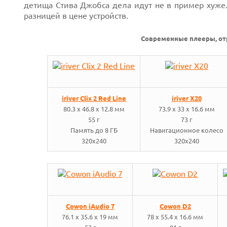
детища Стива Джобса дела идут не в пример хуже
разницей в цене устройств.
Современные плееры, от
iriver Clix 2 Red Line
iriver X20
80.3 x 46.8 x 12.8 мм
73.9 x 33 x 16.6 мм
55 г
73 г
Память до 8 ГБ
Навигационное колесо
320x240
320x240
Next
Prev
Cowon iAudio 7
Cowon D2
76.1 x 35.6 x 19 мм
78 x 55.4 x 16.6 мм