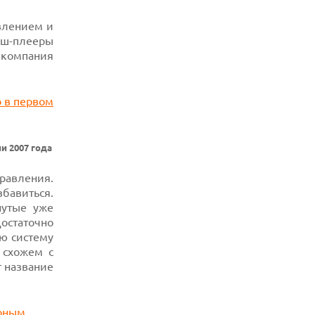
06.08.2026
влением и
ИИ-ПОИСК SHOPIFY УВЕЛИЧИЛ ТРАФИК
еш-плееры
И ПРОДАЖИ В ТРИ РАЗА
 компания
06.08.2026
MOOVE ПРИВЛЕКЛА $250 МЛН ЧТОБЫ
СТАТЬ КЛЮЧЕВЫМ ОПЕРАТОРОМ
ИНДУСТРИИ РОБОТАКСИ
06.08.2026
HUAWEI ПРЕДСТАВИЛА ПЛАНШЕТ
и 2007 года
MATEPAD PRO 2026 ТОЛЩИНОЙ 4,7 ММ И
12" OLED МАТРИЦЕЙ
равления.
06.08.2026
бавиться.
TROUVER ПРЕДСТАВИЛ НОВЫЕ
ТЕХНОЛОГИИ ВЛАЖНОЙ УБОРКИ И
нутые уже
ЛИНЕЙКУ ТЕХНИКИ 2026 ГОДА
остаточно
ю систему
06.08.2026
 схожем с
УЯЗВИМОСТЬ PRIVATE RELAY
РАСКРЫВАЕТ РЕАЛЬНЫЙ IP-АДРЕС
т название
ПОЛЬЗОВАТЕЛЕЙ APPLE
06.08.2026
HUAWEI NOVA 16 SE ВПЕЧАТЛЯЕТ