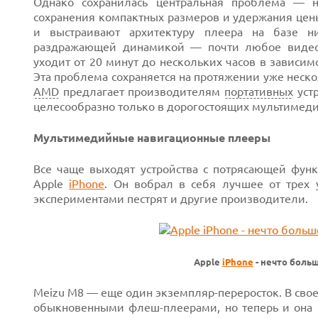
Однако сохранилась центральная проблема — н
сохранения компактных размеров и удержания цен
и выстраивают архитектуру плеера на базе ни
раздражающей динамикой — почти любое видео п
уходит от 20 минут до нескольких часов в зависи
Эта проблема сохраняется на протяжении уже неско
AMD
предлагает производителям
портативных
уст
целесообразно только в дорогостоящих мультимеди
Мультимедийные навигационные плееры
Все чаще выходят устройства с потрясающей фу
Apple
iPhone
. Он вобрал в себя лучшее от трех 
экспериментами пестрят и другие производители.
Apple
iPhone
- нечто боль
Meizu M8 — еще один экземпляр-переросток. В сво
обыкновенными флеш-плеерами, но теперь и она 