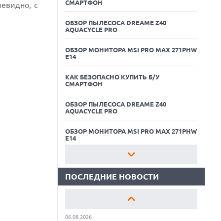
СМАРТФОН
евидно, с
ОБЗОР ПЫЛЕСОСА DREAME Z40
AQUACYCLE PRO
ОБЗОР МОНИТОРА MSI PRO MAX 271PHW
E14
КАК БЕЗОПАСНО КУПИТЬ Б/У
СМАРТФОН
06.08.2026
ОБЗОР ПЫЛЕСОСА DREAME Z40
MOOVE ПРИВЛЕКЛА $250 МЛН ЧТОБЫ
AQUACYCLE PRO
СТАТЬ КЛЮЧЕВЫМ ОПЕРАТОРОМ
ИНДУСТРИИ РОБОТАКСИ
ОБЗОР МОНИТОРА MSI PRO MAX 271PHW
06.08.2026
E14
HUAWEI ПРЕДСТАВИЛА ПЛАНШЕТ
MATEPAD PRO 2026 ТОЛЩИНОЙ 4,7 ММ И
КАК БЕЗОПАСНО КУПИТЬ Б/У
12" OLED МАТРИЦЕЙ
СМАРТФОН
ПОСЛЕДНИЕ НОВОСТИ
06.08.2026
ОБЗОР ПЫЛЕСОСА DREAME Z40
TROUVER ПРЕДСТАВИЛ НОВЫЕ
AQUACYCLE PRO
ТЕХНОЛОГИИ ВЛАЖНОЙ УБОРКИ И
ЛИНЕЙКУ ТЕХНИКИ 2026 ГОДА
ОБЗОР МОНИТОРА MSI PRO MAX 271PHW
06.08.2026
E14