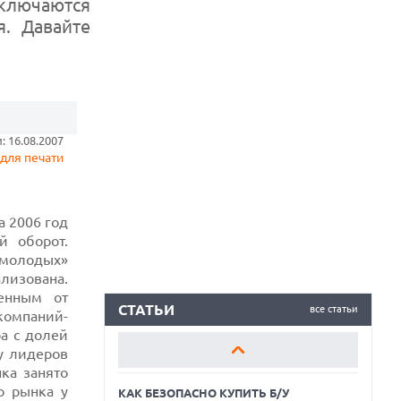
включаются
. Давайте
КАК БЕЗОПАСНО КУПИТЬ Б/У
СМАРТФОН
 16.08.2007
ОБЗОР ПЫЛЕСОСА DREAME Z40
для печати
AQUACYCLE PRO
ОБЗОР МОНИТОРА MSI PRO MAX 271PHW
E14
а 2006 год
й оборот.
КАК БЕЗОПАСНО КУПИТЬ Б/У
молодых»
СМАРТФОН
ализована.
ОБЗОР ПЫЛЕСОСА DREAME Z40
ченным от
AQUACYCLE PRO
СТАТЬИ
все статьи
компаний-
а с долей
ОБЗОР МОНИТОРА MSI PRO MAX 271PHW
у лидеров
E14
ка занято
го рынка у
КАК БЕЗОПАСНО КУПИТЬ Б/У