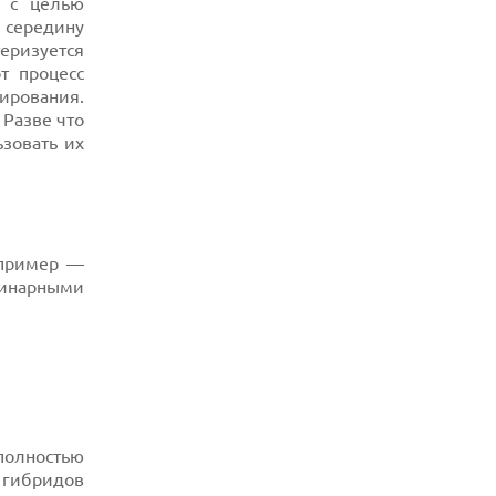
: с целью
 середину
еризуется
т процесс
дирования.
 Разве что
зовать их
 пример —
динарными
полностью
 гибридов