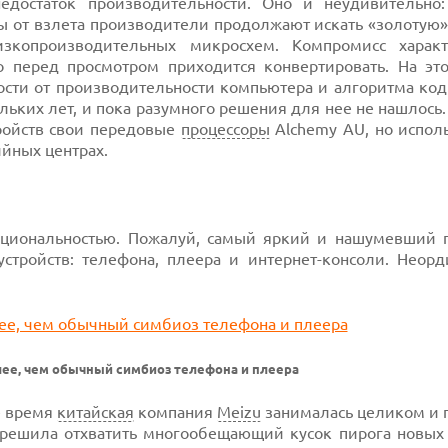
едостаток производительности. Оно и неудивительно
ы от взлета производители продолжают искать «золотую»
зкопроизводительных микросхем. Компромисс характ
еред просмотром приходится конвертировать. На это
мости от производительности компьютера и алгоритма ко
льких лет, и пока разумного решения для нее не нашлось.
ройств свои передовые
процессоры
Alchemy AU, но исполь
йных центрах.
нкциональностью. Пожалуй, самый яркий и нашумевший
устройств: телефона, плеера и интернет-консоли. Неор
шее, чем обычный симбиоз телефона и плеера
е время
китайская
компания
Meizu
занималась целиком и 
решила отхватить многообещающий кусок пирога новых