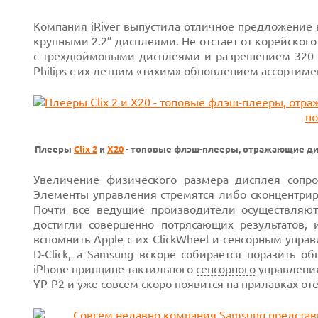
Компания
iRiver
выпустила отличное предложение
крупными 2.2” дисплеями. Не отстает от корейског
с трехдюймовыми дисплеями и разрешением 320 x 
Philips с их летним «тихим» обновлением ассортиме
Плееры
Clix 2
и
X20
- топовые флэш-плееры, отражающие дин
Увеличение физического размера дисплея сопр
Элементы управления стремятся либо сконцентриро
Почти все ведущие производители осуществляют
достигли совершенно потрясающих результатов, 
вспомнить
Apple
с их ClickWheel и сенсорным упр
D-Click, а
Samsung
вскоре собирается поразить об
iPhone принципе тактильного
сенсорного
управлени
YP-P2 и уже совсем скоро появится на прилавках от