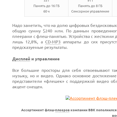
53 г
91 г
Память до 16 ГБ
Память до 8 ГБ
60 ч
Сенсорное управление
Надо заметить, что на долю цифровых бездисковых 
общую сумму $240 млн. По данным проведенного
плеерами с флеш-памятью. Устройства с жесткими
лишь 12,8%, а
CD-MP3
аппараты до сих присутст
предсказуемые результаты.
Дисплей
и управление
Next
Все большие просторы для себя отвоевывают та
музыку, но и видео. Однако основное достижение
представители «флешек» с поддержкой видео обл
акцент смещен.
Ассортимент флэш-
плееров
компании BBK пополнился
во