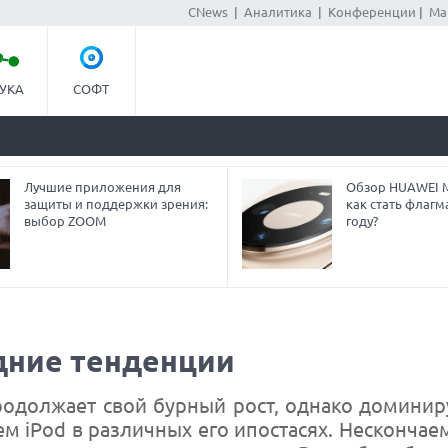
CNews
|
Аналитика
|
Конференции
|
Ма
УКА
СОФТ
Лучшие приложения для
Обзор HUAWEI Ma
защиты и поддержки зрения:
как стать флагм
выбор ZOOM
году?
дние тенденции
одолжает свой бурный рост, однако доминир
м iPod в различных его ипостасях. Нескончае