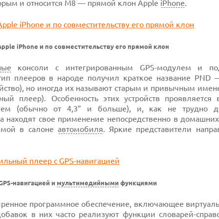
орым и относится M8 — прямой клон Apple
iPhone
.
pple iPhone и по совместительству его прямой клон
ные
консоли с интегрированным GPS-модулем и по
 тип плееров в народе получил краткое название PND —
ройство), но иногда их называют старым и привычным име
йный плеер). Особенность этих устройств проявляется 
м (обычно от 4,3” и больше), и, как не трудно до
ва находят свое применение непосредственно в домашних
темой в салоне
автомобиля
. Яркие представители напр
GPS-навигацией и
мультимедийными
функциями
ширенное программное обеспечение, включающее виртуаль
обавок в них часто реализуют функции словарей-справ