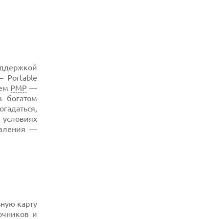
ддержкой
 Portable
нем
PMP
—
в богатом
гадаться,
 условиях
авления —
ную карту
очников и