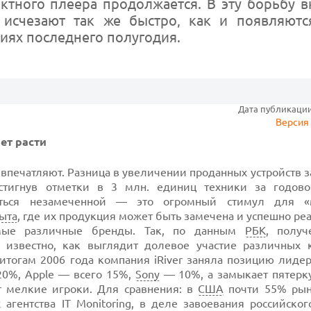
актного плеера продолжается. В эту борьбу 
исчезают так же быстро, как и появляются
иях последнего полугодия.
Дата публикации:
Версия 
ет расти
 впечатляют. Разница в увеличении проданных устройств з
стигнув отметки в 3 млн. единиц техники за годово
аться незамеченной — это огромный стимул для «
ыта
, где их продукция может быть замечена и успешно ре
амые различные бренды. Так, по данным
РБК
, полу
ало известно, как выглядит долевое участие различных 
итогам 2006 года компания iRiver заняла позицию лидер
20%, Apple — всего 15%,
Sony
— 10%, а замыкает пятерк
т мелкие игроки. Для сравнения: в
США
почти 55% рын
х агентства IT Monitoring, в деле завоевания российско