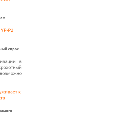
РЕКОРДНОЙ БАТАРЕЕЙ И СПУТНИКОВОЙ
СВЯЗЬЮ
06.08.2026
ием
ФЕРМЕРЫ ИЗ КЕНТУККИ ОТВЕРГЛИ
ПРЕДЛОЖЕНИЕ В 26 МИЛЛИОНОВ
ДОЛЛАРОВ ЗА СТРОИТЕЛЬСТВО ЦОД
ьный спрос
изации в
 крохотный
 возможно
самого