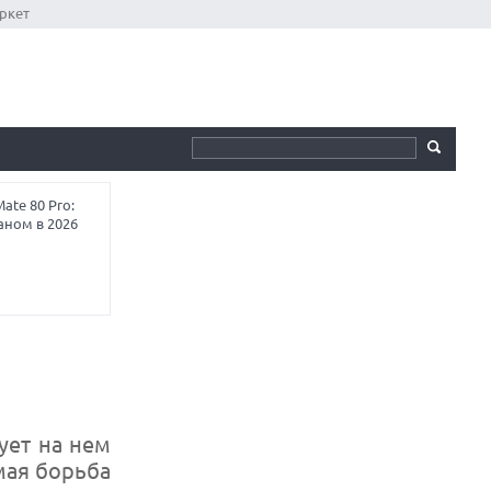
ркет
te 80 Pro:
аном в 2026
ует на нем
мая борьба