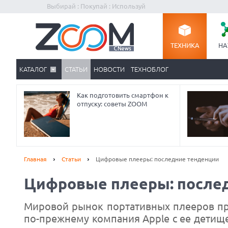
Выбирай : Покупай : Используй
ТЕХНИКА
НА
КАТАЛОГ
СТАТЬИ
НОВОСТИ
ТЕХНОБЛОГ
Как подготовить смартфон к
отпуску: советы ZOOM
Главная
Статьи
Цифровые плееры: последние тенденции
Цифровые плееры: после
Мировой рынок портативных плееров пр
по-прежнему компания Apple с ее детище