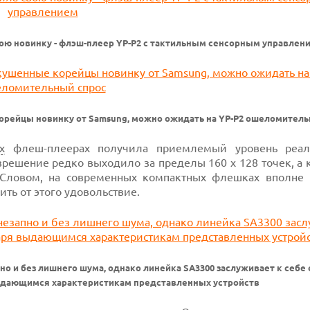
ою новинку - флэш-плеер YP-P2 с тактильным сенсорным управлен
корейцы новинку от Samsung, можно ожидать на YP-P2 ошеломител
х
флеш-плеерах получила приемлемый уровень реал
зрешение редко выходило за пределы 160 x 128 точек, а
Словом, на современных компактных флешках вполне
ть от этого удовольствие.
о и без лишнего шума, однако линейка SA3300 заслуживает к себе 
ыдающимся характеристикам представленных устройств