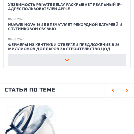
КАК БЕЗОПАСНО КУПИТЬ Б/У СМАРТФОН
УЯЗВИМОСТЬ PRIVATE RELAY РАСКРЫВАЕТ РЕАЛЬНЫЙ IP-
АДРЕС ПОЛЬЗОВАТЕЛЕЙ APPLE
ОБЗОР ПЫЛЕСОСА DREAME Z40 AQUACYCLE PRO
06.08.2026
HUAWEI NOVA 16 SE ВПЕЧАТЛЯЕТ РЕКОРДНОЙ БАТАРЕЕЙ И
ОБЗОР МОНИТОРА MSI PRO MAX 271PHW E14
СПУТНИКОВОЙ СВЯЗЬЮ
06.08.2026
ФЕРМЕРЫ ИЗ КЕНТУККИ ОТВЕРГЛИ ПРЕДЛОЖЕНИЕ В 26
МИЛЛИОНОВ ДОЛЛАРОВ ЗА СТРОИТЕЛЬСТВО ЦОД
06.08.2026
АНОНСИРОВАНА ДОСТУПНАЯ РЕТРО-КОНСОЛЬ AYANEO
KONKR POCKET ADVANCE С ЭМУЛЯЦИЕЙ PS 2
06.08.2026
REDDIT ЗАПУСКАЕТ AI МОДЕРАТОРА RULES HUB И МЕНЯЕТ
СТАТЬИ ПО ТЕМЕ
ПРАВИЛА ДЛЯ РАЗРАБОТЧИКОВ
06.08.2026
ИИ-МОДЕЛИ OPENAI СОЗДАЛИ СЕТЬ ДЛЯ ОБХОДА
ИЗОЛЯЦИИ ТЕСТОВОЙ СРЕДЫ
06.08.2026
ИИ-ПОИСК SHOPIFY УВЕЛИЧИЛ ТРАФИК И ПРОДАЖИ В ТРИ
РАЗА