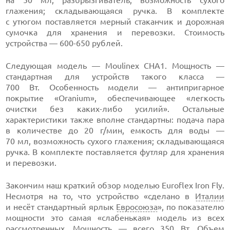
на 50 мл; разбрызгиватель; возможность сухого
глажения; складывающаяся ручка. В комплекте
с утюгом поставляется мерный стаканчик и дорожная
сумочка для хранения и перевозки. Стоимость
устройства — 600-650 рублей.
Следующая модель — Moulinex CHA1. Мощность —
стандартная для устройств такого класса —
700 Вт. Особенность модели — антипригарное
покрытие «Oranium», обеспечивающее «легкость
очистки без каких-либо усилий». Остальные
характеристики также вполне стандартны: подача пара
в количестве до 20 г/мин, емкость для воды —
70 мл, возможность сухого глажения; складывающаяся
ручка. В комплекте поставляется футляр для хранения
и перевозки.
Закончим наш краткий обзор моделью Euroflex Iron Fly.
Несмотря на то, что устройство «сделано в
Италии
и несёт стандартный ярлык
Евросоюза
», по показателю
мощности это самая «слабенькая» модель из всех
рассмотренных. Мощность — всего 350 Вт. Объем