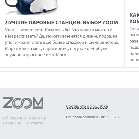
06.08.2026
MOOVE ПРИВЛЕКЛА $250 МЛН ЧТОБЫ СТАТЬ КЛЮЧЕВЫМ
КА
ОПЕРАТОРОМ ИНДУСТРИИ РОБОТАКСИ
КО
ЛУЧШИЕ ПАРОВЫЕ СТАНЦИИ. ВЫБОР ZOOM
06.08.2026
Одни
Утюг — утюг и есть. Казалось бы, что нового можно о
HUAWEI ПРЕДСТАВИЛА ПЛАНШЕТ MATEPAD PRO 2026
пыль
нём рассказать? Да, может изменятся дизайн, подошва
ТОЛЩИНОЙ 4,7 ММ И 12" OLED МАТРИЦЕЙ
разв
утюга может стать ещё более «гладкой и шелковистой».
подо
06.08.2026
Маркетологи могут присвоить утюгу какое-нибудь
TROUVER ПРЕДСТАВИЛ НОВЫЕ ТЕХНОЛОГИИ ВЛАЖНОЙ
боле
звучное и красивое имя. Могут...
УБОРКИ И ЛИНЕЙКУ ТЕХНИКИ 2026 ГОДА
ворох
06.08.2026
УЯЗВИМОСТЬ PRIVATE RELAY РАСКРЫВАЕТ РЕАЛЬНЫЙ IP-
АДРЕС ПОЛЬЗОВАТЕЛЕЙ APPLE
06.08.2026
HUAWEI NOVA 16 SE ВПЕЧАТЛЯЕТ РЕКОРДНОЙ БАТАРЕЕЙ И
СПУТНИКОВОЙ СВЯЗЬЮ
Сообщить об ошибке
06.08.2026
ФЕРМЕРЫ ИЗ КЕНТУККИ ОТВЕРГЛИ ПРЕДЛОЖЕНИЕ В 26
Все права защищены ©1995 – 2026
Об издании
Реклама
МИЛЛИОНОВ ДОЛЛАРОВ ЗА СТРОИТЕЛЬСТВО ЦОД
Вакансии
Контакты