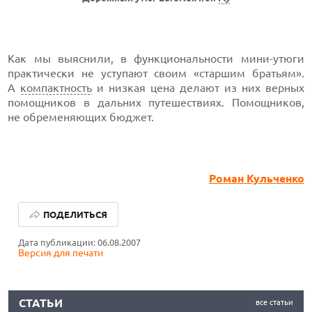
Как мы выяснили, в функциональности мини-утюги
практически не уступают своим «старшим братьям».
А
компактность
и низкая цена делают из них верных
помощников в дальних путешествиях. Помощников,
не обременяющих бюджет.
Роман Кульченко
КАК БЕЗОПАСНО КУПИТЬ Б/У СМАРТФОН
ПОДЕЛИТЬСЯ
ОБЗОР ПЫЛЕСОСА DREAME Z40 AQUACYCLE PRO
Дата публикации: 06.08.2007
Версия для печати
ОБЗОР МОНИТОРА MSI PRO MAX 271PHW E14
КАК БЕЗОПАСНО КУПИТЬ Б/У СМАРТФОН
СТАТЬИ
все статьи
ОБЗОР ПЫЛЕСОСА DREAME Z40 AQUACYCLE PRO