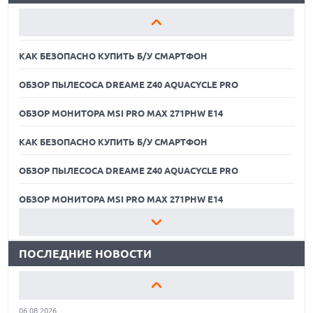
ОБЗОР МОНИТОРА MSI PRO MAX 271PHW E14
КАК БЕЗОПАСНО КУПИТЬ Б/У СМАРТФОН
ОБЗОР ПЫЛЕСОСА DREAME Z40 AQUACYCLE PRO
ОБЗОР МОНИТОРА MSI PRO MAX 271PHW E14
КАК БЕЗОПАСНО КУПИТЬ Б/У СМАРТФОН
ОБЗОР ПЫЛЕСОСА DREAME Z40 AQUACYCLE PRO
06.08.2026
MOOVE ПРИВЛЕКЛА $250 МЛН ЧТОБЫ СТАТЬ КЛЮЧЕВЫМ
ОПЕРАТОРОМ ИНДУСТРИИ РОБОТАКСИ
ОБЗОР МОНИТОРА MSI PRO MAX 271PHW E14
06.08.2026
КАК БЕЗОПАСНО КУПИТЬ Б/У СМАРТФОН
HUAWEI ПРЕДСТАВИЛА ПЛАНШЕТ MATEPAD PRO 2026
ТОЛЩИНОЙ 4,7 ММ И 12" OLED МАТРИЦЕЙ
ПОСЛЕДНИЕ НОВОСТИ
ОБЗОР ПЫЛЕСОСА DREAME Z40 AQUACYCLE PRO
06.08.2026
TROUVER ПРЕДСТАВИЛ НОВЫЕ ТЕХНОЛОГИИ ВЛАЖНОЙ
ОБЗОР МОНИТОРА MSI PRO MAX 271PHW E14
УБОРКИ И ЛИНЕЙКУ ТЕХНИКИ 2026 ГОДА
06.08.2026