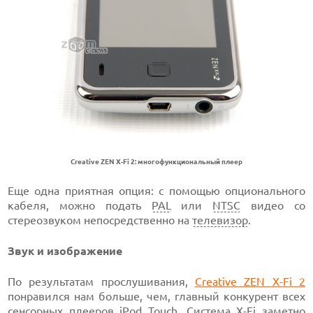
Creative ZEN X-Fi 2: многофункциональный плеер
Еще одна приятная опция: с помощью опционального
кабеля, можно подать
PAL
или
NTSC
видео со
стереозвуком непосредственно на
телевизор
.
Звук и изображение
По результатам прослушивания,
Creative ZEN X-Fi 2
понравился нам больше, чем, главный конкурент всех
сенсорных
плееров
iPod
Touch. Система X-Fi заметно