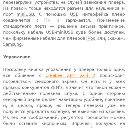
перезагрузки устройства, на случай зависания плеера.
На правом торце находятся разъем для наушников и
порт
miniUSB
. С помощью
USB
интерфейса плеер
соединяется с ПК и заряжается. Применение
стандартного порта — решение весьма практичное,
поскольку кабель USB-miniUSB куда более доступен,
чем фирменные кабели для плееров
iPod
или, скажем,
Samsung
.
Управление
Поскольку кнопка управления у плеера только одна,
все общение с
Creative ZEN X-Fi 2
происходит
посредством
сенсорного
экрана. Он есть и у всех
прямых конкурентов ZEN’а, а значит, что такой экран –
действительно полезная штука. С одной стороны
сенсорный экран делает навигацию удобнее, понятнее
и, в целом, проще, но теперь плеером уже не
получится управлять вслепую, не вынимая из кармана.
Из тех же соображений, регулятор громкости можно
было оставить
кнопочным
. Впрочем, ползунок на