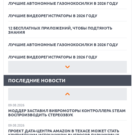
ЛУЧШИЕ АВТОНОМНЫЕ ГАЗОНОКОСИЛКИ В 2026 ГОДУ
ЛУЧШИЕ ВИДЕОРЕГИСТРАТОРЫ В 2026 ГОДУ
12 БЕСПЛАТНЫХ ПРИЛОЖЕНИЙ, ЧТОБЫ ПОДТЯНУТЬ
ЗНАНИЯ
ЛУЧШИЕ АВТОНОМНЫЕ ГАЗОНОКОСИЛКИ В 2026 ГОДУ
09.08.2026
ГИБРИДНЫЙ ПЛАНШЕТ TCL NOTE A1 NXTPAPER ДЛЯ
ЗАМЕТОК И МЕДИА
ЛУЧШИЕ ВИДЕОРЕГИСТРАТОРЫ В 2026 ГОДУ
09.08.2026
12 БЕСПЛАТНЫХ ПРИЛОЖЕНИЙ, ЧТОБЫ ПОДТЯНУТЬ
НОВЫЕ СМАРТФОНЫ NOTHING A006 И A010 НАЙДЕНЫ В
ЗНАНИЯ
БАЗЕ IMEI
ПОСЛЕДНИЕ НОВОСТИ
09.08.2026
ЛУЧШИЕ АВТОНОМНЫЕ ГАЗОНОКОСИЛКИ В 2026 ГОДУ
ЛУЧШИЕ СПОРТИВНЫЕ НАУШНИКИ И ВКЛАДЫШИ ДЛЯ
ТРЕНИРОВОК В 2026 Г.
ЛУЧШИЕ ВИДЕОРЕГИСТРАТОРЫ В 2026 ГОДУ
09.08.2026
12 БЕСПЛАТНЫХ ПРИЛОЖЕНИЙ, ЧТОБЫ ПОДТЯНУТЬ
МОДДЕР ЗАСТАВИЛ ВИБРОМОТОРЫ КОНТРОЛЛЕРА STEAM
ЗНАНИЯ
ВОСПРОИЗВОДИТЬ СТЕРЕОЗВУК
09.08.2026
ЛУЧШИЕ АВТОНОМНЫЕ ГАЗОНОКОСИЛКИ В 2026 ГОДУ
ПРОЕКТ ДАТА-ЦЕНТРА AMAZON В ТЕХАСЕ МОЖЕТ СТАТЬ