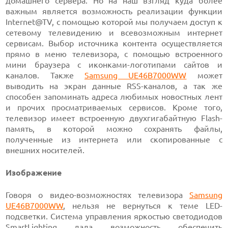
домашнего сервера. Но на наш взгляд куда более
важным является возможность реализации функции
Internet@TV, с помощью которой мы получаем доступ к
сетевому телевидению и всевозможным интернет
сервисам. Выбор источника контента осуществляется
прямо в меню телевизора, с помощью встроенного
мини браузера с иконками-логотипами сайтов и
каналов. Также
Samsung UE46B7000WW
может
выводить на экран данные RSS-каналов, а так же
способен запоминать адреса любимых новостных лент
и прочих просматриваемых сервисов. Кроме того,
телевизор имеет встроенную двухгигабайтную Flash-
память, в которой можно сохранять файлы,
полученные из интернета или скопированные с
внешних носителей.
Изображение
Говоря о видео-возможностях телевизора
Samsung
UE46B7000WW
, нельзя не вернуться к теме LED-
подсветки. Система управления яркостью светодиодов
SmartLighting дала возможность обеспечить