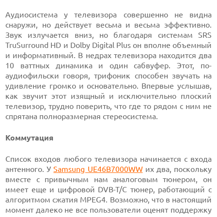
Аудиосистема у телевизора совершенно не видна
снаружи, но действует весьма и весьма эффективно.
Звук излучается вниз, но благодаря системам SRS
TruSurround HD и Dolby Digital Plus он вполне объемный
и информативный. В недрах телевизора находится два
10 ваттных динамика и один сабвуфер. Этот, по-
аудиофильски говоря, трифоник способен звучать на
удивление громко и основательно. Впервые услышав,
как звучит этот изящный и исключительно плоский
телевизор, трудно поверить, что где то рядом с ним не
спрятана полноразмерная стереосистема.
Коммутация
Список входов любого телевизора начинается с входа
антенного. У
Samsung UE46B7000WW
их два, поскольку
вместе с привычным нам аналоговым тюнером, он
имеет еще и цифровой DVB-T/C тюнер, работающий с
алгоритмом сжатия MPEG4. Возможно, что в настоящий
момент далеко не все пользователи оценят поддержку