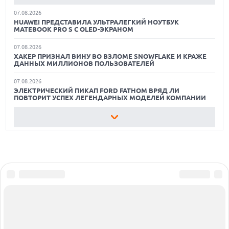
07.08.2026
ЛУЧШИЕ АВТОНОМНЫЕ ГАЗОНОКОСИЛКИ В 2026 ГОДУ
HUAWEI ПРЕДСТАВИЛА УЛЬТРАЛЕГКИЙ НОУТБУК
MATEBOOK PRO S С OLED-ЭКРАНОМ
ЛУЧШИЕ ВИДЕОРЕГИСТРАТОРЫ В 2026 ГОДУ
07.08.2026
ХАКЕР ПРИЗНАЛ ВИНУ ВО ВЗЛОМЕ SNOWFLAKE И КРАЖЕ
КАК БЕЗОПАСНО КУПИТЬ Б/У СМАРТФОН
ДАННЫХ МИЛЛИОНОВ ПОЛЬЗОВАТЕЛЕЙ
07.08.2026
ЭЛЕКТРИЧЕСКИЙ ПИКАП FORD FATHOM ВРЯД ЛИ
ПОВТОРИТ УСПЕХ ЛЕГЕНДАРНЫХ МОДЕЛЕЙ КОМПАНИИ
07.08.2026
OPENAI УБРАЛА ОГРАНИЧЕНИЯ НА ТЕКСТОВЫЕ ЧАТЫ ДЛЯ
ВСЕХ ПОЛЬЗОВАТЕЛЕЙ CHATGPT
07.08.2026
HONOR ПРЕДСТАВИТ ФЛАГМАНЫ WIN 2 С ОГРОМНОЙ
БАТАРЕЕЙ И ВСТРОЕННЫМ ВЕНТИЛЯТОРОМ
07.08.2026
ГЛОБАЛЬНЫЙ СПАД РЫНКА ПЛАНШЕТОВ В 2026 ГОДУ И
НЕОЖИДАННЫЙ РОСТ LENOVO
Сообщить об ошибке
07.08.2026
Все права защищены ©1995 – 2026
Об издании
Реклама
УТОЧНЕНЫ РАЗМЕРЫ ЭКРАНОВ ЮБИЛЕЙНЫХ