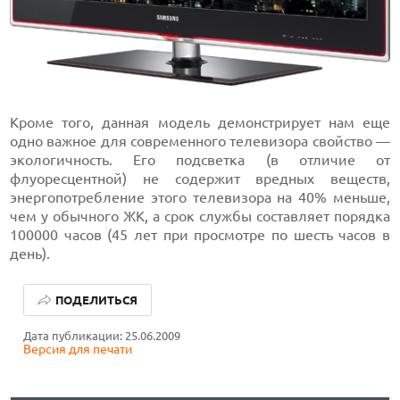
Кроме того, данная модель демонстрирует нам еще
одно важное для современного телевизора свойство —
экологичность. Его подсветка (в отличие от
флуоресцентной) не содержит вредных веществ,
энергопотребление этого телевизора на 40% меньше,
чем у обычного ЖК, а срок службы составляет порядка
100000 часов (45 лет при просмотре по шесть часов в
день).
ЛУЧШИЕ АВТОНОМНЫЕ ГАЗОНОКОСИЛКИ В 2026 ГОДУ
ПОДЕЛИТЬСЯ
ЛУЧШИЕ ВИДЕОРЕГИСТРАТОРЫ В 2026 ГОДУ
Дата публикации: 25.06.2009
Версия для печати
КАК БЕЗОПАСНО КУПИТЬ Б/У СМАРТФОН
ЛУЧШИЕ АВТОНОМНЫЕ ГАЗОНОКОСИЛКИ В 2026 ГОДУ