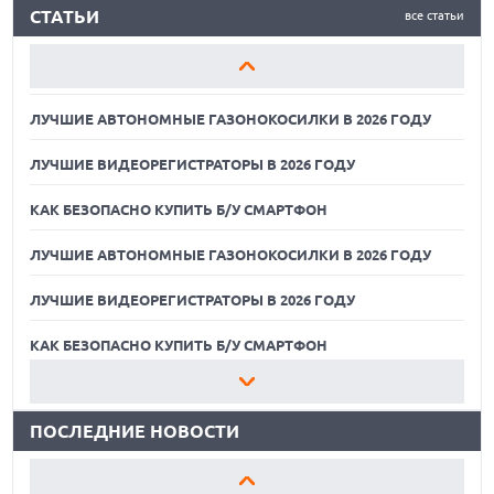
СТАТЬИ
все статьи
ЛУЧШИЕ ВИДЕОРЕГИСТРАТОРЫ В 2026 ГОДУ
КАК БЕЗОПАСНО КУПИТЬ Б/У СМАРТФОН
ЛУЧШИЕ АВТОНОМНЫЕ ГАЗОНОКОСИЛКИ В 2026 ГОДУ
ЛУЧШИЕ ВИДЕОРЕГИСТРАТОРЫ В 2026 ГОДУ
КАК БЕЗОПАСНО КУПИТЬ Б/У СМАРТФОН
ЛУЧШИЕ АВТОНОМНЫЕ ГАЗОНОКОСИЛКИ В 2026 ГОДУ
ЛУЧШИЕ ВИДЕОРЕГИСТРАТОРЫ В 2026 ГОДУ
07.08.2026
XENIUM ВЫПУСТИЛА КНОПОЧНЫЕ СМАРТФОНЫ С
ПОДДЕРЖКОЙ СЕТЕЙ 4G И ТЕХНОЛОГИЕЙ VOLTE
КАК БЕЗОПАСНО КУПИТЬ Б/У СМАРТФОН
07.08.2026
ЛУЧШИЕ АВТОНОМНЫЕ ГАЗОНОКОСИЛКИ В 2026 ГОДУ
ПРЕДСТАВЛЕНЫ НАУШНИКИ JBL С СЕНСОРНЫМ ЭКРАНОМ
НА КЕЙСЕ ДЛЯ УПРАВЛЕНИЯ МУЗЫКОЙ
ПОСЛЕДНИЕ НОВОСТИ
ЛУЧШИЕ ВИДЕОРЕГИСТРАТОРЫ В 2026 ГОДУ
07.08.2026
GOOGLE ПЕРЕИМЕНОВЫВАЕТ ФУНКЦИЮ ПОДСВЕТКИ
КАК БЕЗОПАСНО КУПИТЬ Б/У СМАРТФОН
КАМЕРЫ В СМАРТФОНАХ PIXEL 11 PRO