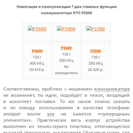
Навигация и коммуникации ? две главных функции
коммуникатора HTC P3300
P3400
P3600
P3300
126 г
130 г
130 г
200 МГц
400 МГц
200 МГц
Не
20 410 р.
20 420 р.
определена
Соответственно, проблем с ношением
коммуникатора
не возникнет, по идее, подойдет и чехол, входящий
в комплект поставки. То же самое можно сказать
и по поводу использования в качестве телефона:
аппарат возле
уха
не кажется «чужеродным
элементом». Практически весь корпус устройства
выполнен из темно-серого пластика, отличающегося
высокой твердостью, исключение ? боковые грани, где