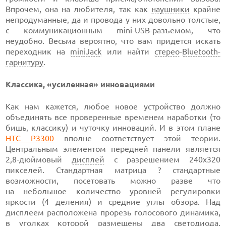
Впрочем, она на любителя, так как
наушники
крайне
непродуманные, да и провода у них довольно толстые,
с коммуникационным mini-USB-разъемом, что
неудобно. Весьма вероятно, что вам придется искать
переходник на
miniJack
или найти
стерео
-
Bluetooth-
гарнитуру
.
Классика, «усиленная» инновациями
Как нам кажется, любое новое устройство должно
объединять все проверенные временем наработки (то
бишь, классику) и чуточку инноваций. И в этом плане
HTC P3300
вполне соответствует этой теории.
Центральным элементом передней панели является
2,8-дюймовый
дисплей
с разрешением 240х320
пикселей. Стандартная матрица ? стандартные
возможности, посетовать можно разве что
на небольшое количество уровней регулировки
яркости (4 деления) и средние углы обзора. Над
дисплеем расположена прорезь голосового динамика,
в уголках которой размещены два светодиода,