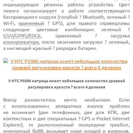
индицирующие режимы работы устройства. Цвет
левого сигнализирует о работе соответствующего
беспроводного модуля (голубой ? Bluetooth, зеленый ?
Wi-Fi,
оранжевый
? GPS), для правого справедливы
следующие цветовые комбинации: зеленый ?
GSM/GPRS/EDGE
, оранжевый ? загрузка
коммуникатора
, после окончания загрузки ? зеленый,
а мигающий красный ? разрядка батареи.
У HTC P3300 матрица имеет небольшое количество уровней
регулировки яркости ? всего 4 деления
Внизу разместилось нечто необычное. Если
с использованием аппаратных кнопок проблем
не возникает (две телефонных, две для КПК, две
контекстных и две специальных ? GPS и Pocket Internet
Explorer), то расположенный посередине трекбол,
именуемый RollR, вызывает море эмоций и вопросов.