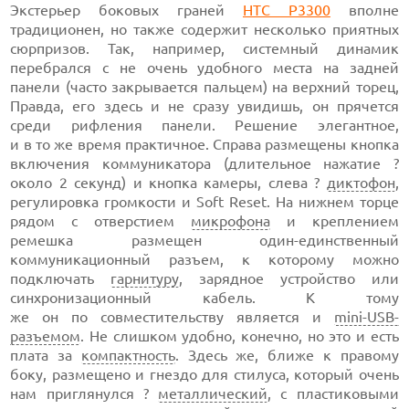
Экстерьер боковых граней
HTC P3300
вполне
традиционен, но также содержит несколько приятных
сюрпризов. Так, например, системный динамик
перебрался с не очень удобного места на задней
панели (часто закрывается пальцем) на верхний торец,
Правда, его здесь и не сразу увидишь, он прячется
среди рифления панели. Решение элегантное,
и в то же время практичное. Справа размещены кнопка
включения коммуникатора (длительное нажатие ?
около 2 секунд) и кнопка камеры, слева ?
диктофон
,
регулировка громкости и Soft Reset. На нижнем торце
рядом с отверстием
микрофона
и креплением
ремешка размещен один-единственный
коммуникационный разъем, к которому можно
подключать
гарнитуру
, зарядное устройство или
синхронизационный кабель. К тому
же он по совместительству является и
mini-USB-
разъемом
. Не слишком удобно, конечно, но это и есть
плата за
компактность
. Здесь же, ближе к правому
боку, размещено и гнездо для стилуса, который очень
нам приглянулся ?
металлический
, с пластиковыми