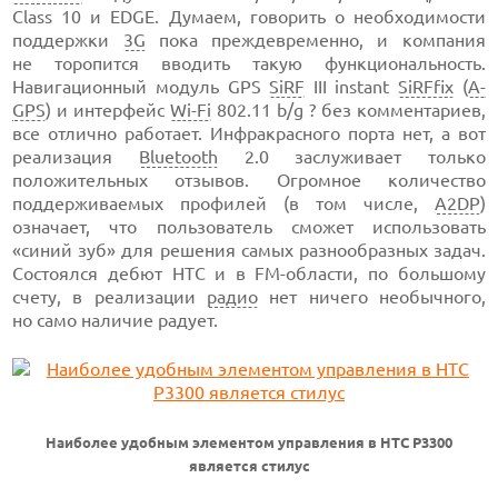
Class 10 и EDGE. Думаем, говорить о необходимости
поддержки
3G
пока преждевременно, и компания
не торопится вводить такую функциональность.
Навигационный модуль GPS
SiRF
III instant
SiRFfix
(
A-
GPS
) и интерфейс
Wi-Fi
802.11 b/g ? без комментариев,
все отлично работает. Инфракрасного порта нет, а вот
реализация
Bluetooth
2.0 заслуживает только
положительных отзывов. Огромное количество
поддерживаемых профилей (в том числе,
A2DP
)
означает, что пользователь сможет использовать
«синий зуб» для решения самых разнообразных задач.
Состоялся дебют HTC и в FM-области, по большому
счету, в реализации
радио
нет ничего необычного,
но само наличие радует.
Наиболее удобным элементом управления в HTC P3300
является стилус