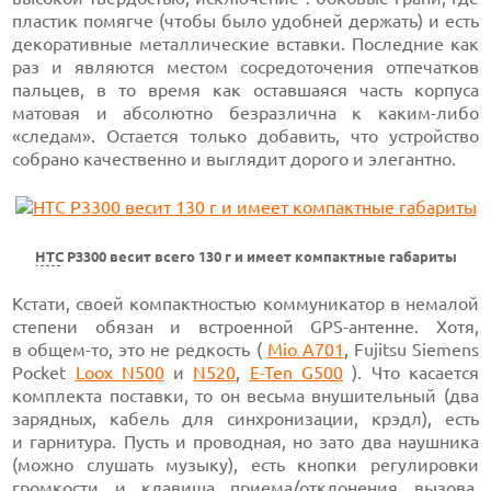
пластик помягче (чтобы было удобней держать) и есть
декоративные металлические вставки. Последние как
раз и являются местом сосредоточения отпечатков
пальцев, в то время как оставшаяся часть корпуса
матовая и абсолютно безразлична к каким-либо
«следам». Остается только добавить, что устройство
собрано качественно и выглядит дорого и элегантно.
HTC
P3300 весит всего 130 г и имеет компактные габариты
Кстати, своей компактностью коммуникатор в немалой
степени обязан и встроенной GPS-антенне. Хотя,
в общем-то, это не редкость (
Mio A701
, Fujitsu Siemens
Pocket
Loox N500
и
N520
,
E-Ten G500
). Что касается
комплекта поставки, то он весьма внушительный (два
зарядных, кабель для синхронизации, крэдл), есть
и гарнитура. Пусть и проводная, но зато два наушника
(можно слушать музыку), есть кнопки регулировки
громкости и клавиша приема/отклонения вызова.