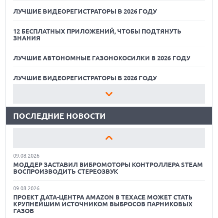
ЛУЧШИЕ ВИДЕОРЕГИСТРАТОРЫ В 2026 ГОДУ
12 БЕСПЛАТНЫХ ПРИЛОЖЕНИЙ, ЧТОБЫ ПОДТЯНУТЬ
ЗНАНИЯ
ЛУЧШИЕ АВТОНОМНЫЕ ГАЗОНОКОСИЛКИ В 2026 ГОДУ
09.08.2026
ГИБРИДНЫЙ ПЛАНШЕТ TCL NOTE A1 NXTPAPER ДЛЯ
ЗАМЕТОК И МЕДИА
ЛУЧШИЕ ВИДЕОРЕГИСТРАТОРЫ В 2026 ГОДУ
09.08.2026
12 БЕСПЛАТНЫХ ПРИЛОЖЕНИЙ, ЧТОБЫ ПОДТЯНУТЬ
НОВЫЕ СМАРТФОНЫ NOTHING A006 И A010 НАЙДЕНЫ В
ЗНАНИЯ
БАЗЕ IMEI
ПОСЛЕДНИЕ НОВОСТИ
09.08.2026
ЛУЧШИЕ АВТОНОМНЫЕ ГАЗОНОКОСИЛКИ В 2026 ГОДУ
ЛУЧШИЕ СПОРТИВНЫЕ НАУШНИКИ И ВКЛАДЫШИ ДЛЯ
ТРЕНИРОВОК В 2026 Г.
ЛУЧШИЕ ВИДЕОРЕГИСТРАТОРЫ В 2026 ГОДУ
09.08.2026
12 БЕСПЛАТНЫХ ПРИЛОЖЕНИЙ, ЧТОБЫ ПОДТЯНУТЬ
МОДДЕР ЗАСТАВИЛ ВИБРОМОТОРЫ КОНТРОЛЛЕРА STEAM
ЗНАНИЯ
ВОСПРОИЗВОДИТЬ СТЕРЕОЗВУК
09.08.2026
ЛУЧШИЕ АВТОНОМНЫЕ ГАЗОНОКОСИЛКИ В 2026 ГОДУ
ПРОЕКТ ДАТА-ЦЕНТРА AMAZON В ТЕХАСЕ МОЖЕТ СТАТЬ
КРУПНЕЙШИМ ИСТОЧНИКОМ ВЫБРОСОВ ПАРНИКОВЫХ
ГАЗОВ
ЛУЧШИЕ ВИДЕОРЕГИСТРАТОРЫ В 2026 ГОДУ