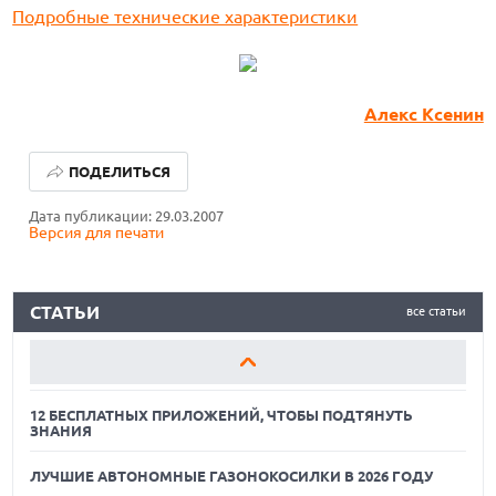
Подробные технические характеристики
12 БЕСПЛАТНЫХ ПРИЛОЖЕНИЙ, ЧТОБЫ ПОДТЯНУТЬ
Алекс Ксенин
ЗНАНИЯ
ПОДЕЛИТЬСЯ
ЛУЧШИЕ АВТОНОМНЫЕ ГАЗОНОКОСИЛКИ В 2026 ГОДУ
Дата публикации: 29.03.2007
ЛУЧШИЕ ВИДЕОРЕГИСТРАТОРЫ В 2026 ГОДУ
Версия для печати
12 БЕСПЛАТНЫХ ПРИЛОЖЕНИЙ, ЧТОБЫ ПОДТЯНУТЬ
ЗНАНИЯ
СТАТЬИ
все статьи
ЛУЧШИЕ АВТОНОМНЫЕ ГАЗОНОКОСИЛКИ В 2026 ГОДУ
ЛУЧШИЕ ВИДЕОРЕГИСТРАТОРЫ В 2026 ГОДУ
12 БЕСПЛАТНЫХ ПРИЛОЖЕНИЙ, ЧТОБЫ ПОДТЯНУТЬ
ЗНАНИЯ
ЛУЧШИЕ АВТОНОМНЫЕ ГАЗОНОКОСИЛКИ В 2026 ГОДУ