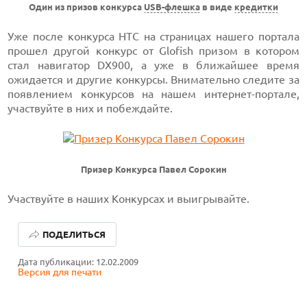
Один из призов конкурса
USB-флешка
в виде
кредитки
Уже после конкурса HTC на страницах нашего портала
прошел другой конкурс от Glofish призом в котором
стал навигатор DX900, а уже в ближайшее время
ожидается и другие конкурсы. Внимательно следите за
появлением конкурсов на нашем интернет-портале,
участвуйте в них и побеждайте.
Призер Конкурса Павел Сорокин
Участвуйте в наших Конкурсах и выигрывайте.
ЛУЧШИЕ АВТОНОМНЫЕ ГАЗОНОКОСИЛКИ В 2026 ГОДУ
ПОДЕЛИТЬСЯ
ЛУЧШИЕ ВИДЕОРЕГИСТРАТОРЫ В 2026 ГОДУ
Дата публикации: 12.02.2009
Версия для печати
КАК БЕЗОПАСНО КУПИТЬ Б/У СМАРТФОН
ЛУЧШИЕ АВТОНОМНЫЕ ГАЗОНОКОСИЛКИ В 2026 ГОДУ