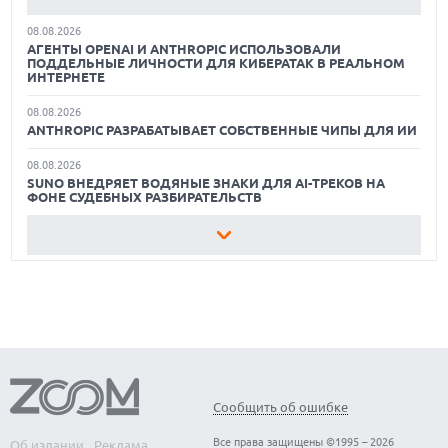
08.08.2026
ЛУЧШИЕ АВТОНОМНЫЕ ГАЗОНОКОСИЛКИ В 2026 ГОДУ
АГЕНТЫ OPENAI И ANTHROPIC ИСПОЛЬЗОВАЛИ
ПОДДЕЛЬНЫЕ ЛИЧНОСТИ ДЛЯ КИБЕРАТАК В РЕАЛЬНОМ
ЛУЧШИЕ ВИДЕОРЕГИСТРАТОРЫ В 2026 ГОДУ
ИНТЕРНЕТЕ
08.08.2026
КАК БЕЗОПАСНО КУПИТЬ Б/У СМАРТФОН
ANTHROPIC РАЗРАБАТЫВАЕТ СОБСТВЕННЫЕ ЧИПЫ ДЛЯ ИИ
08.08.2026
SUNO ВНЕДРЯЕТ ВОДЯНЫЕ ЗНАКИ ДЛЯ AI-ТРЕКОВ НА
ФОНЕ СУДЕБНЫХ РАЗБИРАТЕЛЬСТВ
08.08.2026
XIAOMI ПРЕДСТАВИЛА БЮДЖЕТНЫЙ REDMI 17 5G С
ГИГАНТСКОЙ БАТАРЕЕЙ
08.08.2026
GOOGLE MAPS ПРЕВРАЩАЕТСЯ В УМНОГО ПОМОЩНИКА С
ФУНКЦИЯМИ ЗАКАЗА И БРОНИРОВАНИЯ
08.08.2026
ДЕФИЦИТ ПАМЯТИ DRAM УГРОЖАЕТ СРОКАМ ВЫХОДА
IPHONE 18 PRO
Сообщить об ошибке
07.08.2026
Все права защищены ©1995 – 2026
Об издании
Реклама