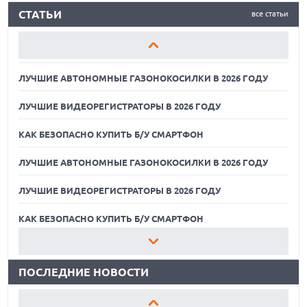
СТАТЬИ
все статьи
ЛУЧШИЕ ВИДЕОРЕГИСТРАТОРЫ В 2026 ГОДУ
КАК БЕЗОПАСНО КУПИТЬ Б/У СМАРТФОН
ЛУЧШИЕ АВТОНОМНЫЕ ГАЗОНОКОСИЛКИ В 2026 ГОДУ
ЛУЧШИЕ ВИДЕОРЕГИСТРАТОРЫ В 2026 ГОДУ
КАК БЕЗОПАСНО КУПИТЬ Б/У СМАРТФОН
ЛУЧШИЕ АВТОНОМНЫЕ ГАЗОНОКОСИЛКИ В 2026 ГОДУ
ЛУЧШИЕ ВИДЕОРЕГИСТРАТОРЫ В 2026 ГОДУ
07.08.2026
ХАКЕР ПРИЗНАЛ ВИНУ ВО ВЗЛОМЕ SNOWFLAKE И КРАЖЕ
ДАННЫХ МИЛЛИОНОВ ПОЛЬЗОВАТЕЛЕЙ
КАК БЕЗОПАСНО КУПИТЬ Б/У СМАРТФОН
07.08.2026
ЛУЧШИЕ АВТОНОМНЫЕ ГАЗОНОКОСИЛКИ В 2026 ГОДУ
ЭЛЕКТРИЧЕСКИЙ ПИКАП FORD FATHOM ВРЯД ЛИ
ПОВТОРИТ УСПЕХ ЛЕГЕНДАРНЫХ МОДЕЛЕЙ КОМПАНИИ
ПОСЛЕДНИЕ НОВОСТИ
ЛУЧШИЕ ВИДЕОРЕГИСТРАТОРЫ В 2026 ГОДУ
07.08.2026
OPENAI УБРАЛА ОГРАНИЧЕНИЯ НА ТЕКСТОВЫЕ ЧАТЫ ДЛЯ
КАК БЕЗОПАСНО КУПИТЬ Б/У СМАРТФОН
ВСЕХ ПОЛЬЗОВАТЕЛЕЙ CHATGPT