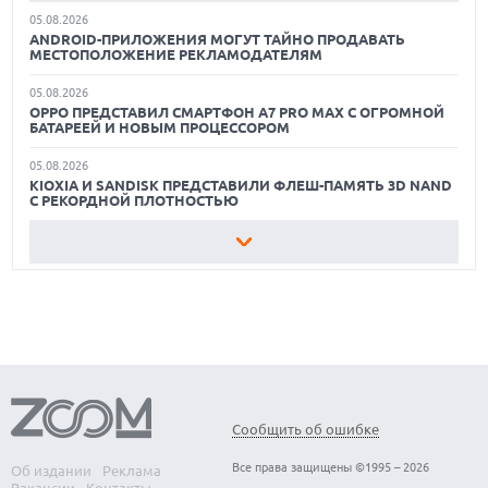
05.08.2026
ОБЗОР ПЫЛЕСОСА DREAME Z40 AQUACYCLE PRO
ANDROID-ПРИЛОЖЕНИЯ МОГУТ ТАЙНО ПРОДАВАТЬ
МЕСТОПОЛОЖЕНИЕ РЕКЛАМОДАТЕЛЯМ
ОБЗОР МОНИТОРА MSI PRO MAX 271PHW E14
05.08.2026
OPPO ПРЕДСТАВИЛ СМАРТФОН A7 PRO MAX С ОГРОМНОЙ
КАК ПОДГОТОВИТЬ СМАРТФОН К ОТПУСКУ
БАТАРЕЕЙ И НОВЫМ ПРОЦЕССОРОМ
05.08.2026
KIOXIA И SANDISK ПРЕДСТАВИЛИ ФЛЕШ-ПАМЯТЬ 3D NAND
С РЕКОРДНОЙ ПЛОТНОСТЬЮ
05.08.2026
РЕЙТИНГ САМЫХ ПРОИЗВОДИТЕЛЬНЫХ СМАРТФОНОВ
АВГУСТА 2026 ГОДА
05.08.2026
США ГОТОВЯТСЯ ЗАПРЕТИТЬ ИМПОРТ КИТАЙСКИХ
ОПТИЧЕСКИХ ТРАНСИВЕРОВ
05.08.2026
ANTHROPIC ЗАКЛЮЧАЕТ СОГЛАШЕНИЕ НА $10 МЛРД С
ОБЛАЧНЫМ СТАРТАПОМ VOLTA
Сообщить об ошибке
05.08.2026
Все права защищены ©1995 – 2026
Об издании
Реклама
ПРИБЫЛЬ SPACEX ОТ ИИ ПРЕВЫСИЛА ДОХОДЫ ОТ