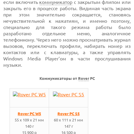
если включить
коммуникатор
с закрытым флипом или
закрыть его в процессе работы. Видимая часть экрана
при этом значительно сокращается, становясь
нечувствительной к нажатиям, и именно поэтому,
специально для такого режима работы было
разработано отдельное меню, аналогичное
телефонному. Через него можно просматривать журнал
вызовов, переключать профили, набирать номер из
контактов или с клавиатуры, а также управлять
Windows Media Player’ом в части прослушивания
музыки.
Коммуникаторы от
Rover
PC
Rover PC W5
Rover PC S5
55 x 109 x 21 мм
60 x 111 x 21 мм
140 г
147 г
15 900 p
16 500 p