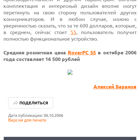
комплектация и интересный дизайн вполне могут
перетянуть на свою сторону пользователей других
коммуникаторов. И в любом случае, можно с
уверенностью сказать, что за те 600 долларов, которые,
в среднем, сейчас стоит
S5
, пользователь получит
полностью функциональное устройство.
Средняя розничная цена
RoverPC S5
в октябре 2006
года составляет 16 500 рублей
Алексей Баранов
ОБЗОР ПЫЛЕСОСА DREAME Z40 AQUACYCLE PRO
ПОДЕЛИТЬСЯ
ОБЗОР МОНИТОРА MSI PRO MAX 271PHW E14
Дата публикации: 06.10.2006
Версия для печати
КАК ПОДГОТОВИТЬ СМАРТФОН К ОТПУСКУ
ОБЗОР ПЫЛЕСОСА DREAME Z40 AQUACYCLE PRO