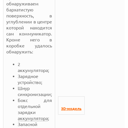
обнаруживаем
бархатистую
поверхность, в
углублении в центре
которой находится
сам коммуникатор.
Кроме него в
коробке удалось
обнаружить:
2
аккумулятора;
Зарядное
устройство;
Шнур
синхронизации;
Бокс для
отдельной
3D-модель
зарядки
аккумулятора
;
Запасной