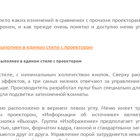
пело каких изменений в сравнении с прочими проекторам
кромен, и как прежде очень понятно и доступно меню у
 выполнен в едином стиле с проектором
стиле, с минимальным количеством кнопок. Сверху ра
 эффектов, а три самых нижних отвечают за управление
льше. Производитель разработал пульт был специально д
к для подсветки затемненной комнаты.
ию расположено в верхнем левом углу. Меню имеет тр
м проектором, «Информация об источнике» являет
нопка «Выход». Группа «Изображение» предполагает у
тью, цветом, форматом кадра, гаммой и стандартными за
ичаются друг от друга. Управление порой затрудняется не