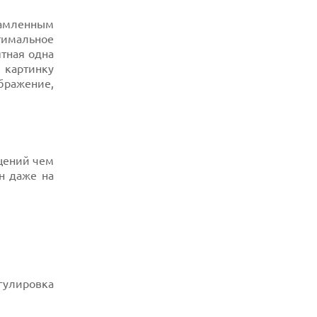
рамленным
тимальное
ятная одна
картинку
бражение,
ещений чем
н даже на
егулировка