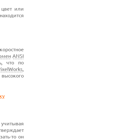
MAX С ОГРОМНОЙ БАТАРЕЕЙ И НОВЫМ
ПРОЦЕССОРОМ
 цвет или
находится
05.08.2026
KIOXIA И SANDISK ПРЕДСТАВИЛИ
ФЛЕШ-ПАМЯТЬ 3D NAND С РЕКОРДНОЙ
ПЛОТНОСТЬЮ
коростное
юмен
ANSI
ь, что по
ixelWorks
,
 высокого
, учитывая
тверждает
зать-то он