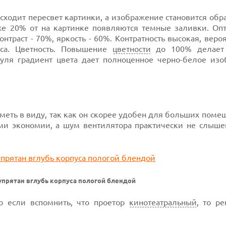
сходит пересвет картинки, а изображение становится об
иже 20% от на картинке появляются темные заливки. Оп
нтраст - 70%, яркость - 60%. Контратность высокая, веро
са. Цветность. Повышение
цветности
до 100% делает 
нуля градиент цвета дает полноценное черно-белое изо
меть в виду, так как он скорее удобен для больших пом
ми экономии, а шум вентилятора практически не слыше
прятан вглубь корпуса пологой блендой
о если вспомнить, что проетор
кинотеатральный
, то р