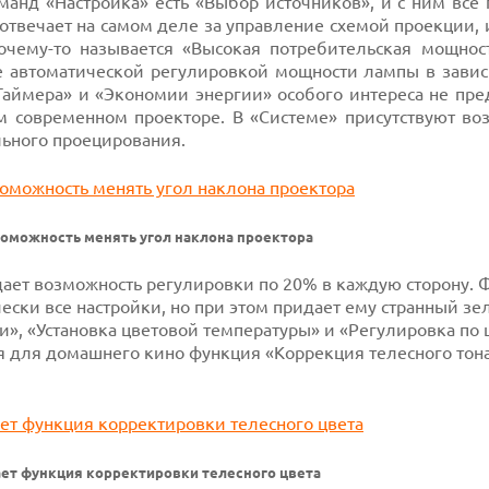
анд «Настройка» есть «Выбор источников», и с ним все 
 отвечает на самом деле за управление схемой проекции,
чему-то называется «Высокая потребительская мощност
е автоматической регулировкой мощности лампы в завис
Таймера» и «Экономии энергии» особого интереса не пре
м современном проекторе. В «Системе» присутствуют во
льного проецирования.
воможность менять угол наклона проектора
дает возможность регулировки по 20% в каждую сторону. 
ски все настройки, но при этом придает ему странный з
и», «Установка цветовой температуры» и «Регулировка по 
я для домашнего кино функция «Коррекция телесного тона
ет функция корректировки телесного цвета