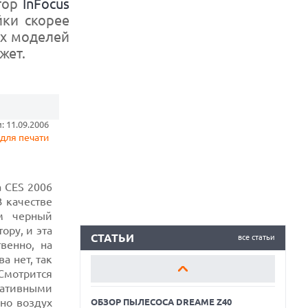
ктор
InFocus
йки скорее
ых моделей
жет.
ОБЗОР ПЫЛЕСОСА DREAME Z40
AQUACYCLE PRO
ОБЗОР МОНИТОРА MSI PRO MAX 271PHW
E14
 11.09.2006
для печати
КАК ПОДГОТОВИТЬ СМАРТФОН К
ОТПУСКУ
а CES 2006
ОБЗОР ПЫЛЕСОСА DREAME Z40
AQUACYCLE PRO
В качестве
м черный
ОБЗОР МОНИТОРА MSI PRO MAX 271PHW
ору, и эта
E14
СТАТЬИ
все статьи
венно, на
а нет, так
КАК ПОДГОТОВИТЬ СМАРТФОН К
Смотрится
ОТПУСКУ
ративными
но воздух
ОБЗОР ПЫЛЕСОСА DREAME Z40