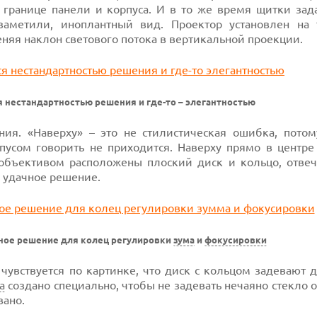
 границе панели и корпуса. И в то же время щитки зад
заметили, иноплантный вид. Проектор установлен на
еняя наклон светового потока в вертикальной проекции.
нестандартностью решения и где-то – элегантностью
ния. «Наверху» – это не стилистическая ошибка, потом
усом говорить не приходится. Наверху прямо в центре 
объективом расположены плоский диск и кольцо, отве
е удачное решение.
ное решение для колец регулировки
зума
и
фокусировки
 чувствуется по картинке, что диск с кольцом задевают д
а
создано специально, чтобы не задевать нечаяно стекло 
вано.