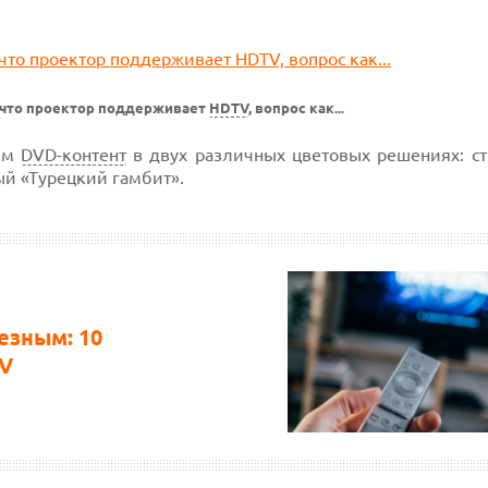
 что проектор поддерживает
HDTV
, вопрос как...
аем
DVD-контент
в двух различных цветовых решениях: с
ый «Турецкий гамбит».
езным: 10
TV