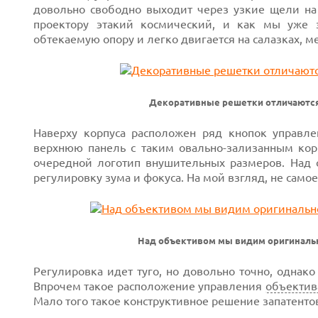
довольно свободно выходит через узкие щели на
проектору этакий космический, и как мы уже 
обтекаемую опору и легко двигается на салазках, м
Декоративные решетки отличаются 
Наверху корпуса расположен ряд кнопок управле
верхнюю панель с таким овально-зализанным корп
очередной логотип внушительных размеров. Над 
регулировку зума и фокуса. На мой взгляд, не само
Next
Над объективом мы видим оригиналь
Регулировка идет туго, но довольно точно, однако
Prev
Впрочем такое расположение управления
объектив
Мало того такое конструктивное решение запатенто