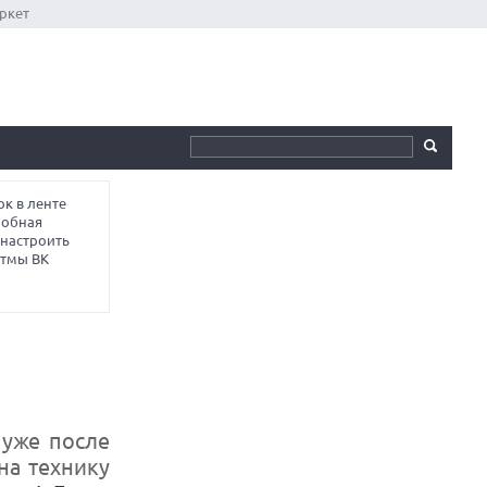
ркет
к в ленте
робная
 настроить
итмы ВК
 уже после
на технику