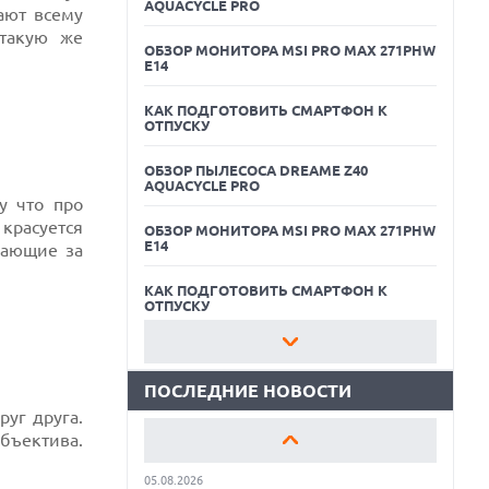
AQUACYCLE PRO
ают всему
 такую же
ОБЗОР МОНИТОРА MSI PRO MAX 271PHW
E14
КАК ПОДГОТОВИТЬ СМАРТФОН К
ОТПУСКУ
ОБЗОР ПЫЛЕСОСА DREAME Z40
AQUACYCLE PRO
у что про
05.08.2026
красуется
ОБЗОР МОНИТОРА MSI PRO MAX 271PHW
РЕКОРДНАЯ ВЫРУЧКА AMD ЗА СЧЕТ
E14
чающие за
ДАТА-ЦЕНТРОВ КОМПЕНСИРУЕТ СПАД
ИГРОВОГО СЕГМЕНТА
КАК ПОДГОТОВИТЬ СМАРТФОН К
05.08.2026
ОТПУСКУ
NOTHING ПРЕДСТАВИЛА НАУШНИКИ
CMF CLIP PRO С ПОДДЕРЖКОЙ LDAC И
ОБЗОР ПЫЛЕСОСА DREAME Z40
ЗАЩИТОЙ ОТ ВЛАГИ
AQUACYCLE PRO
ПОСЛЕДНИЕ НОВОСТИ
05.08.2026
ОБЗОР МОНИТОРА MSI PRO MAX 271PHW
WISPR FLOW ПРЕДСТАВИЛА
руг друга.
E14
ИНСТРУМЕНТ ДЛЯ ЗАПИСИ ЗАМЕТОК С
объектива.
СОВЕЩАНИЙ В СТИЛЕ GRANOLA
КАК ПОДГОТОВИТЬ СМАРТФОН К
05.08.2026
ОТПУСКУ