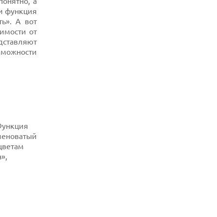
понятно, а
 и функция
05.08.2026
ь». А вот
ПРИБЫЛЬ SPACEX ОТ ИИ ПРЕВЫСИЛА
ДОХОДЫ ОТ КОСМИЧЕСКИХ ОПЕРАЦИЙ
имости от
дставляют
05.08.2026
зможности
РЕКОРДНАЯ ВЫРУЧКА AMD ЗА СЧЕТ
ДАТА-ЦЕНТРОВ КОМПЕНСИРУЕТ СПАД
ИГРОВОГО СЕГМЕНТА
05.08.2026
NOTHING ПРЕДСТАВИЛА НАУШНИКИ
CMF CLIP PRO С ПОДДЕРЖКОЙ LDAC И
ЗАЩИТОЙ ОТ ВЛАГИ
Функция
05.08.2026
WISPR FLOW ПРЕДСТАВИЛА
еленоватый
ИНСТРУМЕНТ ДЛЯ ЗАПИСИ ЗАМЕТОК С
цветам
СОВЕЩАНИЙ В СТИЛЕ GRANOLA
»,
05.08.2026
ANDROID-ПРИЛОЖЕНИЯ МОГУТ ТАЙНО
ПРОДАВАТЬ МЕСТОПОЛОЖЕНИЕ
РЕКЛАМОДАТЕЛЯМ
05.08.2026
OPPO ПРЕДСТАВИЛ СМАРТФОН A7 PRO