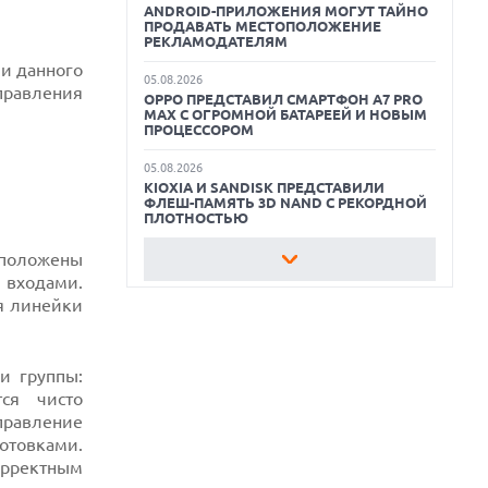
ANDROID-ПРИЛОЖЕНИЯ МОГУТ ТАЙНО
ПРОДАВАТЬ МЕСТОПОЛОЖЕНИЕ
ОБЗОР ПЫЛЕСОСА DREAME Z40
РЕКЛАМОДАТЕЛЯМ
AQUACYCLE PRO
и данного
05.08.2026
правления
OPPO ПРЕДСТАВИЛ СМАРТФОН A7 PRO
ОБЗОР МОНИТОРА MSI PRO MAX 271PHW
MAX С ОГРОМНОЙ БАТАРЕЕЙ И НОВЫМ
E14
ПРОЦЕССОРОМ
КАК ПОДГОТОВИТЬ СМАРТФОН К
05.08.2026
ОТПУСКУ
KIOXIA И SANDISK ПРЕДСТАВИЛИ
ФЛЕШ-ПАМЯТЬ 3D NAND С РЕКОРДНОЙ
ПЛОТНОСТЬЮ
сположены
05.08.2026
РЕЙТИНГ САМЫХ
 входами.
ПРОИЗВОДИТЕЛЬНЫХ СМАРТФОНОВ
ля линейки
АВГУСТА 2026 ГОДА
05.08.2026
США ГОТОВЯТСЯ ЗАПРЕТИТЬ ИМПОРТ
и группы:
КИТАЙСКИХ ОПТИЧЕСКИХ
ТРАНСИВЕРОВ
ся чисто
правление
05.08.2026
готовками.
ANTHROPIC ЗАКЛЮЧАЕТ СОГЛАШЕНИЕ
корректным
НА $10 МЛРД С ОБЛАЧНЫМ СТАРТАПОМ
VOLTA