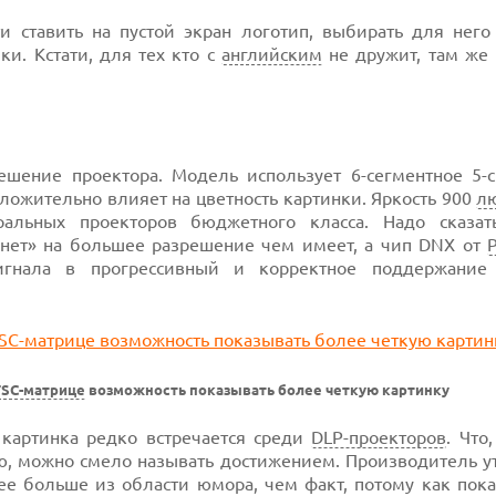
и ставить на пустой экран логотип, выбирать для него
и. Кстати, для тех кто с
английским
не дружит, там же 
ешение проектора. Модель использует 6-сегментное 5-с
оложительно влияет на цветность картинки. Яркость 900
л
ральных проекторов бюджетного класса. Надо сказат
нет» на большее разрешение чем имеет, а чип DNX от
P
сигнала в прогрессивный и корректное поддержание
SC-матрице
возможность показывать более четкую картинку
 картинка редко встречается среди
DLP-проекторов
. Что
ю, можно смело называть достижением. Производитель у
рее больше из области юмора, чем факт, потому как пока