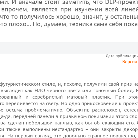
ми. И вначале стоит заметить, что DLP-прое
 впрочем, является при изучении всей лине
что-то получилось хорошо, значит, у остальн
то плохо... Но, думаем, техника сама себя пока
Дата публикации:
Версия 
утуристическом стиле, и, похоже, получили свой приз н
с выглядит как
НЛО
черного цвета или гоночный
болид
. 
рованный и серебристый матовый пластик. При это
то переливается на свету. Но одно прикосновение к проект
ое весьма проблематично. Объектив расположен, естест
Да-да, передней панели в привычном понимании этого слов
ива сделан небольшой наплыв, как бы обтекающий его. 
ки также выполнены нестандартно – они закрыты деко
. На первый взгляд, это довольно странное новшество, 