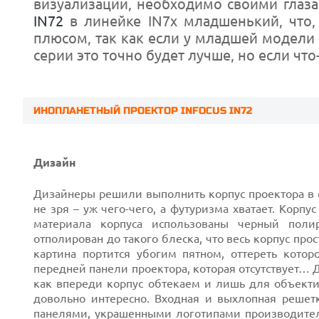
визуализации, необходимо своими глаза
IN72
в линейке IN7х младшенький, что,
плюсом, так как если у младшей модели 
серии это точно будет лучше, но если что-
ИНОПЛАНЕТНЫЙ ПРОЕКТОР INFOCUS IN72
Дизайн
Дизайнеры решили выполнить корпус проектора в ф
не зря – уж чего-чего, а футуризма хватает. Корпу
материала корпуса использованы черный поли
отполирован до такого блеска, что весь корпус прос
картина портится убогим пятном, оттереть котор
передней панели проектора, которая отсутствует… 
Prev
как впереди корпус обтекаем и лишь для объект
довольно интересно. Входная и выхлопная решет
панелями, украшенными логотипами производителя