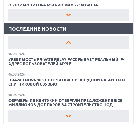
ОПЕРАТОРОМ ИНДУСТРИИ РОБОТАКСИ
ОБЗОР МОНИТОРА MSI PRO MAX 271PHW E14
06.08.2026
КАК БЕЗОПАСНО КУПИТЬ Б/У СМАРТФОН
HUAWEI ПРЕДСТАВИЛА ПЛАНШЕТ MATEPAD PRO 2026
ТОЛЩИНОЙ 4,7 ММ И 12" OLED МАТРИЦЕЙ
ПОСЛЕДНИЕ НОВОСТИ
ОБЗОР ПЫЛЕСОСА DREAME Z40 AQUACYCLE PRO
06.08.2026
TROUVER ПРЕДСТАВИЛ НОВЫЕ ТЕХНОЛОГИИ ВЛАЖНОЙ
ОБЗОР МОНИТОРА MSI PRO MAX 271PHW E14
УБОРКИ И ЛИНЕЙКУ ТЕХНИКИ 2026 ГОДА
06.08.2026
КАК БЕЗОПАСНО КУПИТЬ Б/У СМАРТФОН
УЯЗВИМОСТЬ PRIVATE RELAY РАСКРЫВАЕТ РЕАЛЬНЫЙ IP-
АДРЕС ПОЛЬЗОВАТЕЛЕЙ APPLE
ОБЗОР ПЫЛЕСОСА DREAME Z40 AQUACYCLE PRO
06.08.2026
HUAWEI NOVA 16 SE ВПЕЧАТЛЯЕТ РЕКОРДНОЙ БАТАРЕЕЙ И
ОБЗОР МОНИТОРА MSI PRO MAX 271PHW E14
СПУТНИКОВОЙ СВЯЗЬЮ
06.08.2026
ФЕРМЕРЫ ИЗ КЕНТУККИ ОТВЕРГЛИ ПРЕДЛОЖЕНИЕ В 26
МИЛЛИОНОВ ДОЛЛАРОВ ЗА СТРОИТЕЛЬСТВО ЦОД
06.08.2026
АНОНСИРОВАНА ДОСТУПНАЯ РЕТРО-КОНСОЛЬ AYANEO
KONKR POCKET ADVANCE С ЭМУЛЯЦИЕЙ PS 2
06.08.2026