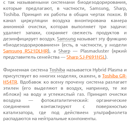
с так называемыми системами биодезодорирования,
которые предлагают, в частности, Samsung, Sharp,
Toshiba. Принцип их работы в общих чертах похож. В
канал циркуляции воздуха вмонтирована камера
анионной очистки, которая выполняет три задачи:
удаляет запахи, сохраняет свежесть продуктов и
дезинфицирует воздух.
Samsung
называет эту функцию
«биодезодорированием» (есть, в частности, у модели
Samsung RS21DLMR
), а
Sharp
— Plasmacluster (яркий
представитель семейства —
Sharp SJ-P691NSL
).
Фирменная система
Toshiba
называется Hybrid Plasma и
присутствует во многих моделях, скажем, в
Toshiba GR-
H54TR
. Вдобавок ко всему прочему система разлагает
этилен (его выделяют в воздух, например, те же
яблоки) на воду и углекислый газ. Принцип очистки
воздуха — фотокаталитический: органические
соединения контактируют с поверхностью
катализатора, где под действием ультрафиолета
распадаются на нейтральные компоненты.