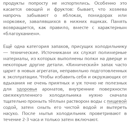
продукты попросту не испортились. Особенно это
касается овощей и фруктов: бывает, что хозяева
напрочь забывают о яблоках, помидорах или
морковке, завалявшихся в нижних ящиках. Память
возвращается, как правило, вместе с характерным
«благоуханием».
Ещё одна категория запахов, присущих холодильнику
— технические. Источниками их служат полимерные
материалы, из которых выполнены полки на дверце и
некоторые другие детали. «Химический» запах часто
царит в новых агрегатах, неправильно подготовленных
к эксплуатации. Чтобы избавить себя и окружающих от
вдыхания не очень приятных и уж точно не полезных
для
здоровья
ароматов, внутренние поверхности
свежекупленного холодильника нужно сначала
тщательно промыть тёплым раствором воды с
пищевой
содой, затем смыть его чистой водой и вытереть
насухо. После мытья холодильник проветривают в
течение 2-3 часа и только затем включают.