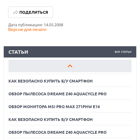
КАК БЕЗОПАСНО КУПИТЬ Б/У СМАРТФОН
ПОДЕЛИТЬСЯ
ОБЗОР ПЫЛЕСОСА DREAME Z40 AQUACYCLE PRO
Дата публикации: 14.05.2008
Версия для печати
ОБЗОР МОНИТОРА MSI PRO MAX 271PHW E14
КАК БЕЗОПАСНО КУПИТЬ Б/У СМАРТФОН
СТАТЬИ
все статьи
ОБЗОР ПЫЛЕСОСА DREAME Z40 AQUACYCLE PRO
ОБЗОР МОНИТОРА MSI PRO MAX 271PHW E14
КАК БЕЗОПАСНО КУПИТЬ Б/У СМАРТФОН
ОБЗОР ПЫЛЕСОСА DREAME Z40 AQUACYCLE PRO
ОБЗОР МОНИТОРА MSI PRO MAX 271PHW E14
КАК БЕЗОПАСНО КУПИТЬ Б/У СМАРТФОН
ОБЗОР ПЫЛЕСОСА DREAME Z40 AQUACYCLE PRO
06.08.2026
MOOVE ПРИВЛЕКЛА $250 МЛН ЧТОБЫ СТАТЬ КЛЮЧЕВЫМ