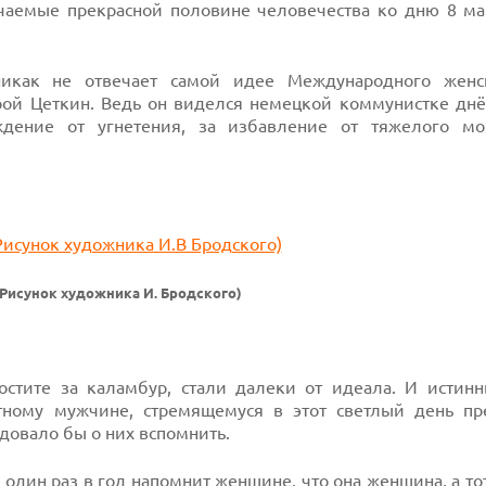
учаемые прекрасной половине человечества ко дню 8 мар
никак не отвечает самой идее Международного женс
рой Цеткин. Ведь он виделся немецкой коммунистке дн
дение от угнетения, за избавление от тяжелого мо
(Рисунок художника И. Бродского)
остите за каламбур, стали далеки от идеала. И истин
тному мужчине, стремящемуся в этот светлый день пр
довало бы о них вспомнить.
 один раз в год напомнит женщине, что она женщина, а то