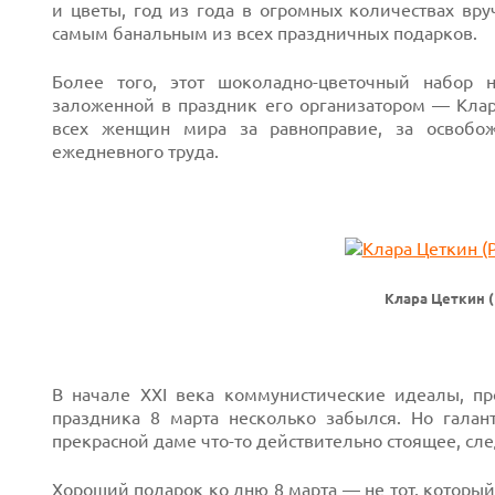
и цветы, год из года в огромных количествах вр
самым банальным из всех праздничных подарков.
Более того, этот шоколадно-цветочный набор 
заложенной в праздник его организатором — Кла
всех женщин мира за равноправие, за освобож
ежедневного труда.
Клара Цеткин 
Next
В начале XXI века коммунистические идеалы, пр
праздника 8 марта несколько забылся. Но галан
Prev
прекрасной даме
что-то
действительно стоящее, сле
Хороший подарок ко дню 8 марта — не тот, который