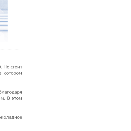
. Не стоит
в котором
благодаря
м. В этом
околадное