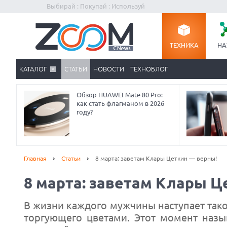
Выбирай : Покупай : Используй
ТЕХНИКА
НА
КАТАЛОГ
СТАТЬИ
НОВОСТИ
ТЕХНОБЛОГ
Обзор HUAWEI Mate 80 Pro:
как стать флагманом в 2026
году?
Главная
Статьи
8 марта: заветам Клары Цеткин — верны!
8 марта: заветам Клары Ц
В жизни каждого мужчины наступает тако
торгующего цветами. Этот момент наз