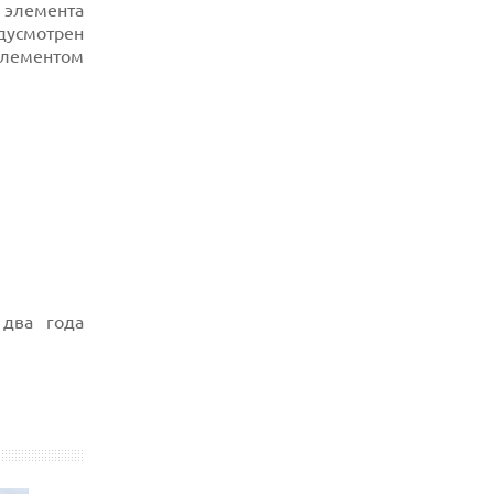
РЕКОРДНОЙ БАТАРЕЕЙ И СПУТНИКОВОЙ
 элемента
СВЯЗЬЮ
дусмотрен
элементом
06.08.2026
ФЕРМЕРЫ ИЗ КЕНТУККИ ОТВЕРГЛИ
ПРЕДЛОЖЕНИЕ В 26 МИЛЛИОНОВ
ДОЛЛАРОВ ЗА СТРОИТЕЛЬСТВО ЦОД
 два года