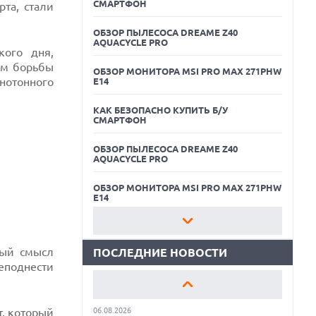
СМАРТФОН
та, стали
ОБЗОР ПЫЛЕСОСА DREAME Z40
AQUACYCLE PRO
кого дня,
ём борьбы
ОБЗОР МОНИТОРА MSI PRO MAX 271PHW
нотонного
E14
КАК БЕЗОПАСНО КУПИТЬ Б/У
СМАРТФОН
06.08.2026
ОБЗОР ПЫЛЕСОСА DREAME Z40
MOOVE ПРИВЛЕКЛА $250 МЛН ЧТОБЫ
AQUACYCLE PRO
СТАТЬ КЛЮЧЕВЫМ ОПЕРАТОРОМ
ИНДУСТРИИ РОБОТАКСИ
ОБЗОР МОНИТОРА MSI PRO MAX 271PHW
06.08.2026
E14
HUAWEI ПРЕДСТАВИЛА ПЛАНШЕТ
MATEPAD PRO 2026 ТОЛЩИНОЙ 4,7 ММ И
КАК БЕЗОПАСНО КУПИТЬ Б/У
12" OLED МАТРИЦЕЙ
СМАРТФОН
ный смысл
ПОСЛЕДНИЕ НОВОСТИ
06.08.2026
еподнести
ОБЗОР ПЫЛЕСОСА DREAME Z40
TROUVER ПРЕДСТАВИЛ НОВЫЕ
AQUACYCLE PRO
ТЕХНОЛОГИИ ВЛАЖНОЙ УБОРКИ И
ЛИНЕЙКУ ТЕХНИКИ 2026 ГОДА
ОБЗОР МОНИТОРА MSI PRO MAX 271PHW
т, который
06.08.2026
E14