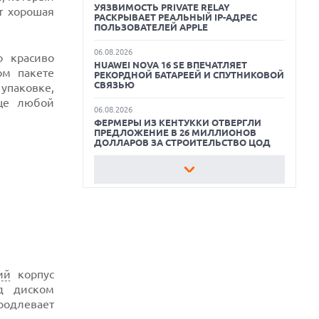
УЯЗВИМОСТЬ PRIVATE RELAY
т хорошая
РАСКРЫВАЕТ РЕАЛЬНЫЙ IP-АДРЕС
КАК БЕЗОПАСНО КУПИТЬ Б/У
ПОЛЬЗОВАТЕЛЕЙ APPLE
СМАРТФОН
06.08.2026
о красиво
HUAWEI NOVA 16 SE ВПЕЧАТЛЯЕТ
ОБЗОР ПЫЛЕСОСА DREAME Z40
ом пакете
РЕКОРДНОЙ БАТАРЕЕЙ И СПУТНИКОВОЙ
AQUACYCLE PRO
СВЯЗЬЮ
 упаковке,
дце любой
ОБЗОР МОНИТОРА MSI PRO MAX 271PHW
06.08.2026
E14
ФЕРМЕРЫ ИЗ КЕНТУККИ ОТВЕРГЛИ
ПРЕДЛОЖЕНИЕ В 26 МИЛЛИОНОВ
ДОЛЛАРОВ ЗА СТРОИТЕЛЬСТВО ЦОД
06.08.2026
АНОНСИРОВАНА ДОСТУПНАЯ РЕТРО-
КОНСОЛЬ AYANEO KONKR POCKET
ADVANCE С ЭМУЛЯЦИЕЙ PS 2
06.08.2026
REDDIT ЗАПУСКАЕТ AI МОДЕРАТОРА
RULES HUB И МЕНЯЕТ ПРАВИЛА ДЛЯ
РАЗРАБОТЧИКОВ
ий
корпус
06.08.2026
д диском
ИИ-МОДЕЛИ OPENAI СОЗДАЛИ СЕТЬ
продлевает
ДЛЯ ОБХОДА ИЗОЛЯЦИИ ТЕСТОВОЙ
СРЕДЫ