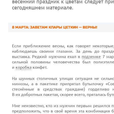
весенний праздник к цветам следует пр
сегодняшнем материале.
8 МАРТА: ЗАВЕТАМ КЛАРЫ ЦЕТКИН — ВЕРНЫ!
Если приближение весны, как говорят некоторые
наблюдаешь своими глазами. За день до праздн
выставка. Редкий мужчина ехал в
подземке
7 март
сильной половины человечества был полиэтиле
и
коробка
конфет.
На шумных столичных улицах ситуация не сильн
мимозы, а в пакетике припрятал бутылочку «Сов
стеснённые в средствах граждане) горделиво
В их добротных пакетах, скорее всего, пряталась бу
Prev
Мне неизвестно, кто из мужчин первым решился 
предположить, что в своё время эта комбинация 