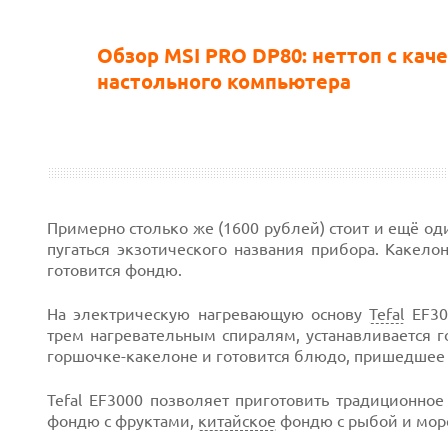
Обзор MSI PRO DP80: неттоп с кач
настольного компьютера
Примерно столько же (1600 рублей) стоит и ещё од
пугаться экзотического названия прибора. Какел
готовится фондю.
На электрическую нагревающую основу
Tefal
EF30
трем нагревательным спиралям, устанавливается 
горшочке-какелоне и готовится блюдо, пришедшее
Tefal EF3000 позволяет приготовить традиционн
фондю с фруктами,
китайское
фондю с рыбой и мор