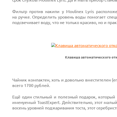
срок службы Moulinex Lyris. Да и мыть прибор стано
Фильтр против накипи у Moulinex Lyris располо
на ручке. Определить уровень воды помогает спе
подсвечивает воду, что не только красиво, но и пра
Клавиша автоматического от
Чайник компактен, хоть и довольно вместителен (ег
всего 1700 рублей.
Ещё один стильный и полезный подарок, который
именуемый ToastExpert. Действительно, этот малы
восемь уровней поджаривания тоста, этот серебрис