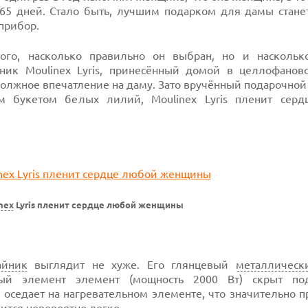
365 дней. Стало быть, лучшим подарком для дамы стане
прибор.
того, насколько правильно он выбран, но и наскольк
ник Moulinex Lyris, принесённый домой в целлофанов
должное впечатление на даму. Зато вручённый подарочной
 букетом белых лилий, Moulinex Lyris пленит сер
nex
Lyris пленит сердце любой женщины
айник
выглядит не хуже. Его глянцевый
металлическ
ный элемент элемент (мощность 2000 Вт) скрыт по
 оседает на нагревательном элементе, что значительно 