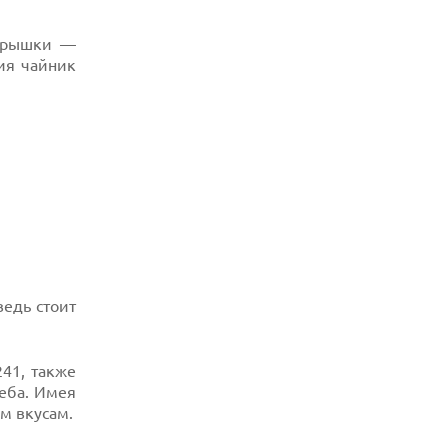
06.08.2026
 крышки —
ИИ-ПОИСК SHOPIFY УВЕЛИЧИЛ ТРАФИК
И ПРОДАЖИ В ТРИ РАЗА
ия чайник
06.08.2026
MOOVE ПРИВЛЕКЛА $250 МЛН ЧТОБЫ
СТАТЬ КЛЮЧЕВЫМ ОПЕРАТОРОМ
ИНДУСТРИИ РОБОТАКСИ
06.08.2026
HUAWEI ПРЕДСТАВИЛА ПЛАНШЕТ
MATEPAD PRO 2026 ТОЛЩИНОЙ 4,7 ММ И
12" OLED МАТРИЦЕЙ
06.08.2026
TROUVER ПРЕДСТАВИЛ НОВЫЕ
ТЕХНОЛОГИИ ВЛАЖНОЙ УБОРКИ И
ведь стоит
ЛИНЕЙКУ ТЕХНИКИ 2026 ГОДА
06.08.2026
УЯЗВИМОСТЬ PRIVATE RELAY
41, также
РАСКРЫВАЕТ РЕАЛЬНЫЙ IP-АДРЕС
ПОЛЬЗОВАТЕЛЕЙ APPLE
еба. Имея
м вкусам.
06.08.2026
HUAWEI NOVA 16 SE ВПЕЧАТЛЯЕТ