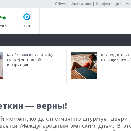
CNews
|
Аналитика
|
Конференции
|
Ма
УКА
СОФТ
Как безопасно купить б/у
Как подготовит
смартфон: подробная
отпуску: совет
инструкция
еткин — верны!
й момент, когда он отчаянно штурмует двери 
ывается Международным женским днём. В эт