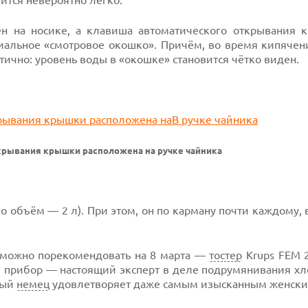
вится невероятно легко.
жен на носике, а клавиша автоматического открывания
циальное «смотровое окошко». Причём, во время кипячен
ктично: уровень воды в «окошке» становится чётко виден.
крывания крышки расположена на ручке чайника
о объём — 2 л). При этом, он по карману почти каждому, 
 можно порекомендовать на 8 марта —
тостер
Krups FEM 2
й прибор — настоящий эксперт в деле подрумянивания хл
тый
немец
удовлетворяет даже самым изысканным женски