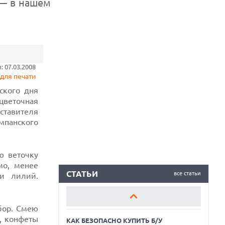
 — в нашем
КАК БЕЗОПАСНО КУПИТЬ Б/У
СМАРТФОН
 07.03.2008
для печати
ОБЗОР ПЫЛЕСОСА DREAME Z40
ского дня
AQUACYCLE PRO
цветочная
ОБЗОР МОНИТОРА MSI PRO MAX 271PHW
дставителя
E14
мпанского
КАК БЕЗОПАСНО КУПИТЬ Б/У
СМАРТФОН
ю веточку
мо, менее
ОБЗОР ПЫЛЕСОСА DREAME Z40
AQUACYCLE PRO
СТАТЬИ
все статьи
 лилий.
ОБЗОР МОНИТОРА MSI PRO MAX 271PHW
E14
бор. Смею
, конфеты
КАК БЕЗОПАСНО КУПИТЬ Б/У