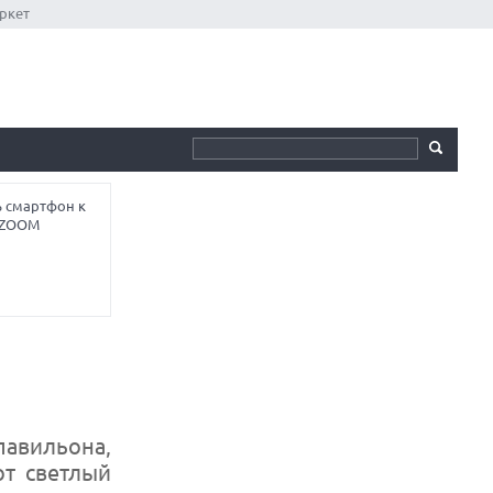
ркет
ь смартфон к
ы ZOOM
павильона,
от светлый