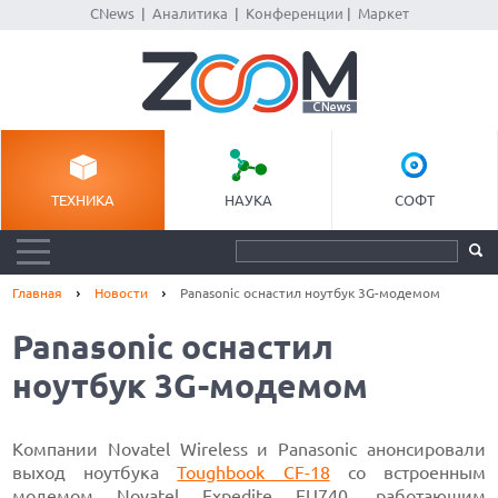
CNews
|
Аналитика
|
Конференции
|
Маркет
ТЕХНИКА
НАУКА
СОФТ
Главная
Новости
Panasonic оснастил ноутбук 3G-модемом
Panasonic оснастил
ноутбук 3G-модемом
Компании Novatel Wireless и Panasonic анонсировали
выход ноутбука
Toughbook CF-18
со встроенным
модемом Novatel Expedite EU740, работающим