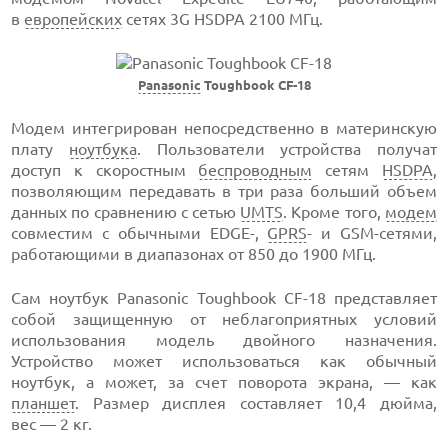
в
европейских
сетях 3G HSDPA 2100 МГц.
Panasonic
Toughbook CF-18
Модем интегрирован непосредственно в материнскую
плату
ноутбука
. Пользователи устройства получат
доступ к скоростным
беспроводным
сетям
HSDPA
,
позволяющим передавать в три раза больший объем
данных по сравнению с сетью
UMTS
. Кроме того,
модем
совместим с обычными EDGE-,
GPRS
- и
GSM-сетями
,
работающими в диапазонах от 850 до 1900 МГц.
Сам ноутбук Panasonic Toughbook CF-18 представляет
собой защищенную от неблагоприятных условий
использования модель двойного назначения.
Устройство может использоваться как обычный
ноутбук, а может, за счет поворота экрана, — как
планшет
. Размер дисплея составляет 10,4 дюйма,
вес — 2 кг.