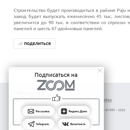
Строительство будет производиться в районе Paju 
завод будет выпускать ежемесячно 45 тыс. листо
увеличится до 90 тыс. в соответствии со спросом
панелей и шесть 47-дюймовых панелей.
Next
ПОДЕЛИТЬСЯ
Подписаться на
Сообщить об ошибке
Все права защищены ©1995 – 2026
Об издании
Реклама
Рассылка
Яндекс.Дзен
Вакансии
Контакты
Telegram
Вконтакте