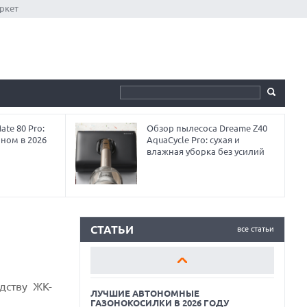
ркет
te 80 Pro:
Обзор пылесоса Dreame Z40
аном в 2026
AquaCycle Pro: сухая и
влажная уборка без усилий
ЛУЧШИЕ АВТОНОМНЫЕ
ГАЗОНОКОСИЛКИ В 2026 ГОДУ
ЛУЧШИЕ ВИДЕОРЕГИСТРАТОРЫ В 2026
ГОДУ
СТАТЬИ
все статьи
КАК БЕЗОПАСНО КУПИТЬ Б/У
СМАРТФОН
дству ЖК-
ЛУЧШИЕ АВТОНОМНЫЕ
ГАЗОНОКОСИЛКИ В 2026 ГОДУ