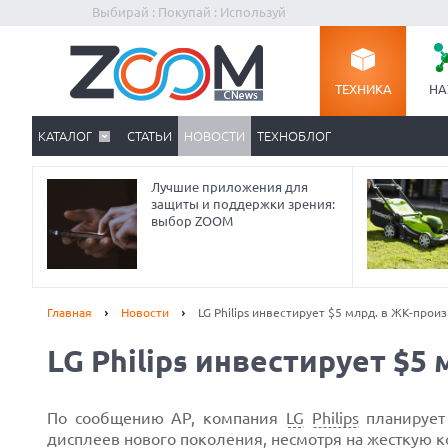
Выбирай : Покупай : Используй
ТЕХНИКА
НА
КАТАЛОГ
СТАТЬИ
НОВОСТИ
ТЕХНОБЛОГ
Лучшие приложения для
защиты и поддержки зрения:
выбор ZOOM
Главная
Новости
LG Philips инвестирует $5 млрд. в ЖК-прои
LG Philips инвестирует $5
Prev
По сообщению АР, компания
LG
Philips
планируе
дисплеев нового поколения, несмотря на жесткую 