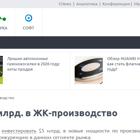
CNews
|
Аналитика
|
Конференции
|
Ма
УКА
СОФТ
Лучшие автономные
Обзор HUAWEI Ma
газонокосилки в 2026 году:
как стать флагм
хиты продаж
году?
зводство
 млрд. в ЖК-производство
т
инвестировать
$5 млрд. в новые мощности по произво
конкуренцию в данном сегменте рынка.