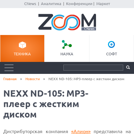
CNews
|
Аналитика
|
Конференции
|
Маркет
ТЕХНИКА
НАУКА
СОФТ
Главная
Новости
NEXX ND-105: МР3-плеер с жестким диском
NEXX ND-105: МР3-
плеер с жестким
диском
Дистрибуторская
компания
«Алион»
представила на