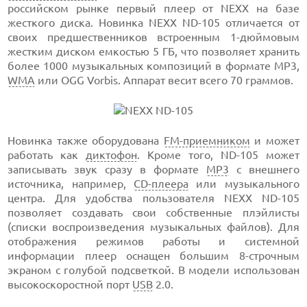
российском рынке первый плеер от NEXX на базе
жесткого диска. Новинка NEXX ND-105 отличается от
своих предшественников встроенным 1-дюймовым
жестким диском емкостью 5 ГБ, что позволяет хранить
более 1000 музыкальных композиций в формате MP3,
WMA
или OGG Vorbis. Аппарат весит всего 70 граммов.
Новинка также оборудована
FM-приемником
и может
работать как
диктофон
. Кроме того, ND-105 может
записывать звук сразу в формате
MP3
с внешнего
источника, например,
CD-плеера
или музыкального
центра. Для удобства пользователя NEXX ND-105
позволяет создавать свои собственные плэйлисты
(списки воспроизведения музыкальных файлов). Для
отображения режимов работы и системной
информации плеер оснащен большим 8-строчным
экраном с голубой подсветкой. В модели использован
высокоскоростной порт
USB
2.0.