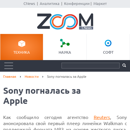
CNews
|
Аналитика
|
Конференции
|
Маркет
ТЕХНИКА
НАУКА
СОФТ
Главная
Новости
Sony погналась за Apple
Sony погналась за
Apple
Как сообщило сегодня агентство
Reuters
, Sony
анонсировала свой первый плеер линейки Walkman с
поддержкой формата
МР3
на основе жесткого диска.