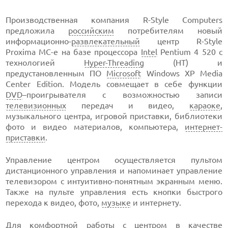
Производственная компания R-Style Computers
предложила
российским
потребителям новый
информационно-
развлекательный
центр R-Style
Proxima MC-e на базе процессора
Intel
Pentium 4 520 с
технологией
Hyper-Threading
(HT) и
предустановленным ПО
Microsoft
Windows XP Media
Center Edition. Модель совмещает в себе функции
DVD
–проигрывателя с возможностью записи
телевизионных
передач и видео,
караоке
,
музыкального центра, игровой приставки, библиотеки
фото и видео материалов, компьютера,
интернет-
приставки
.
Управление центром осуществляется пультом
дистанционного управления и напоминает управление
телевизором с интуитивно-понятным экранным меню.
Также на пульте управления есть кнопки быстрого
перехода к видео, фото,
музыке
и интернету.
Для комфортной работы с центром в качестве