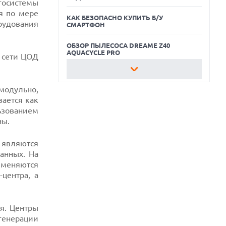
госистемы
я по мере
КАК БЕЗОПАСНО КУПИТЬ Б/У
рудования
СМАРТФОН
ОБЗОР ПЫЛЕСОСА DREAME Z40
AQUACYCLE PRO
 сети ЦОД
ЛУЧШИЕ ВИДЕОРЕГИСТРАТОРЫ В 2026
ГОДУ
модульно,
ается как
КАК БЕЗОПАСНО КУПИТЬ Б/У
СМАРТФОН
ьзованием
ны.
ОБЗОР ПЫЛЕСОСА DREAME Z40
AQUACYCLE PRO
 являются
анных. На
именяются
центра, а
я. Центры
генерации