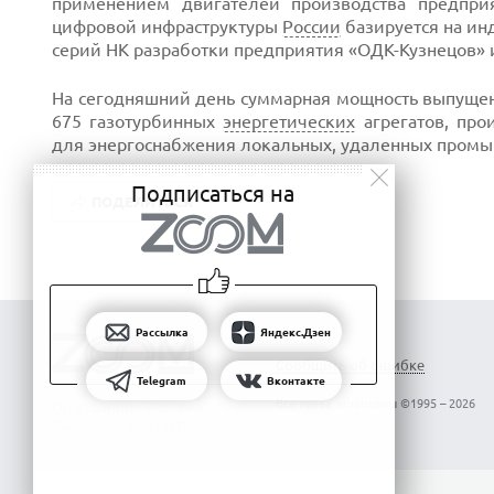
применением двигателей производства предпри
цифровой инфраструктуры
России
базируется на ин
серий НК разработки предприятия «ОДК-Кузнецов» 
На сегодняшний день суммарная мощность выпущен
675 газотурбинных
энергетических
агрегатов, про
для энергоснабжения локальных, удаленных промы
Подписаться на
ПОДЕЛИТЬСЯ
Рассылка
Яндекс.Дзен
Сообщить об ошибке
Telegram
Вконтакте
Все права защищены ©1995 – 2026
Об издании
Реклама
Вакансии
Контакты