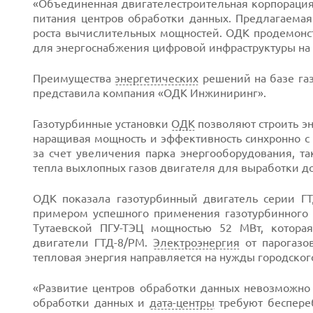
«Объединенная двигателестроительная корпорация
питания центров обработки данных. Предлагаема
роста вычислительных мощностей. ОДК продемонс
для энергоснабжения цифровой инфраструктуры на 
Преимущества
энергетических
решений на базе га
Next
представила компания «ОДК Инжиниринг».
Газотурбинные установки
ОДК
позволяют строить э
наращивая мощность и эффективность синхронно с 
за счет увеличения парка энергооборудования, 
тепла выхлопных газов двигателя для выработки 
ОДК показала газотурбинный двигатель серии Г
примером успешного применения газотурбинного 
Тутаевской ПГУ-ТЭЦ мощностью 52 МВт, котора
двигатели ГТД-8/РМ.
Электроэнергия
от парогазов
тепловая энергия направляется на нужды городского
«Развитие центров обработки данных невозможно 
обработки данных и
дата-центры
требуют беспереб