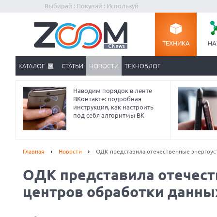
Выбирай : Покупай : Используй
ТЕХНИКА
НА
КАТАЛОГ
СТАТЬИ
НОВОСТИ
ТЕХНОБЛОГ
Наводим порядок в ленте
ВКонтакте: подробная
инструкция, как настроить
под себя алгоритмы ВК
Главная
Новости
ОДК представила отечественные энергоус
ОДК представила отечест
Prev
центров обработки данны