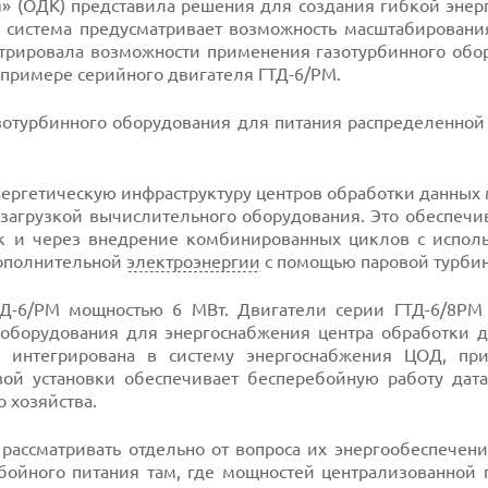
» (ОДК) представила решения для создания гибкой энер
я система предусматривает возможность масштабировани
трировала возможности применения газотурбинного обо
примере серийного двигателя ГТД-6/РМ.
зотурбинного оборудования для питания распределенной
нергетическую инфраструктуру центров обработки данных 
загрузкой вычислительного оборудования. Это обеспечив
так и через внедрение комбинированных циклов с испол
дополнительной
электроэнергии
с помощью паровой турби
ТД-6/РМ мощностью 6 МВт. Двигатели серии ГТД-6/8РМ
оборудования для энергоснабжения центра обработки д
я интегрирована в систему энергоснабжения ЦОД, пр
ой установки обеспечивает бесперебойную работу дата-
 хозяйства.
рассматривать отдельно от вопроса их энергообеспечени
ойного питания там, где мощностей централизованной 