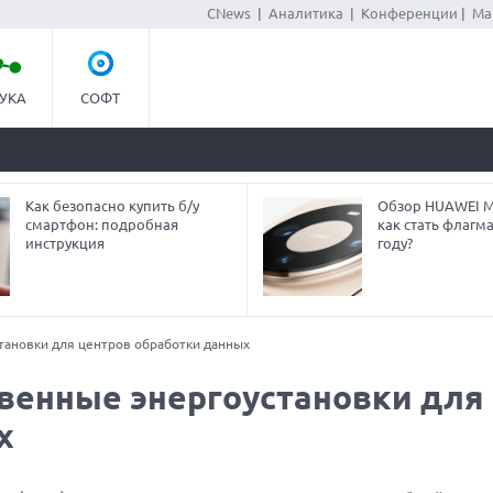
CNews
|
Аналитика
|
Конференции
|
Ма
УКА
СОФТ
Как безопасно купить б/у
Обзор HUAWEI Ma
смартфон: подробная
как стать флагм
инструкция
году?
тановки для центров обработки данных
венные энергоустановки для
х