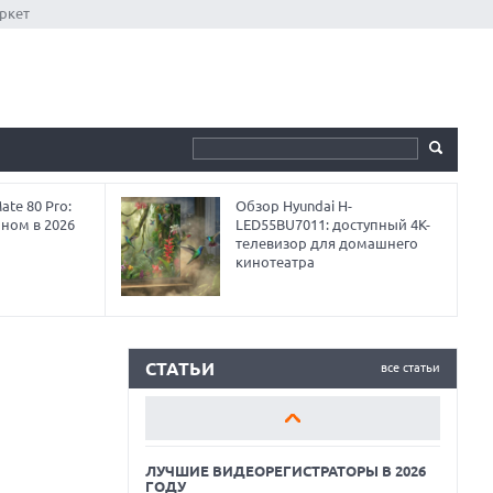
ркет
te 80 Pro:
Обзор Hyundai H-
аном в 2026
LED55BU7011: доступный 4K-
телевизор для домашнего
кинотеатра
ЛУЧШИЕ ВИДЕОРЕГИСТРАТОРЫ В 2026
ГОДУ
КАК БЕЗОПАСНО КУПИТЬ Б/У
СМАРТФОН
СТАТЬИ
все статьи
ОБЗОР ПЫЛЕСОСА DREAME Z40
AQUACYCLE PRO
ЛУЧШИЕ ВИДЕОРЕГИСТРАТОРЫ В 2026
ГОДУ