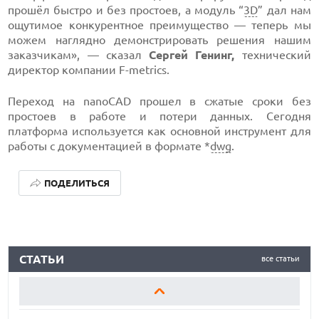
прошёл быстро и без простоев, а модуль “
3D
” дал нам
ощутимое конкурентное преимущество — теперь мы
можем наглядно демонстрировать решения нашим
заказчикам», — сказал
Сергей Генинг,
технический
директор компании F-metrics.
Переход на nanoCAD прошел в сжатые сроки без
простоев в работе и потери данных. Сегодня
платформа используется как основной инструмент для
работы с документацией в формате *
dwg
.
ПОДЕЛИТЬСЯ
КАК БЕЗОПАСНО КУПИТЬ Б/У СМАРТФОН
СТАТЬИ
все статьи
ОБЗОР ПЫЛЕСОСА DREAME Z40 AQUACYCLE PRO
ОБЗОР МОНИТОРА MSI PRO MAX 271PHW E14