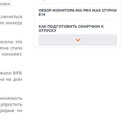
сие».
ОБЗОР МОНИТОРА MSI PRO MAX 271PHW
E14
ключиться
по номеру
КАК ПОДГОТОВИТЬ СМАРТФОН К
ОТПУСКУ
осили это
ОБЗОР ПЫЛЕСОСА DREAME Z40
AQUACYCLE PRO
ема стала
 поможет.
ОБЗОР МОНИТОРА MSI PRO MAX 271PHW
E14
Около 84%
КАК ПОДГОТОВИТЬ СМАРТФОН К
ча на дом
ОТПУСКУ
зможность
упростить
прорыв по