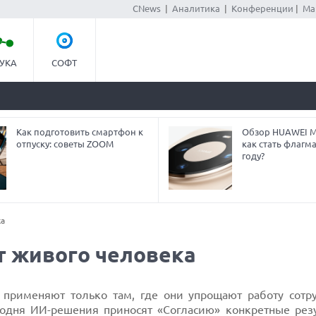
CNews
|
Аналитика
|
Конференции
|
Ма
УКА
СОФТ
Как подготовить смартфон к
Обзор HUAWEI Ma
отпуску: советы ZOOM
как стать флагм
году?
ка
т живого человека
применяют только там, где они упрощают работу сотр
годня ИИ-решения приносят «Согласию» конкретные резу