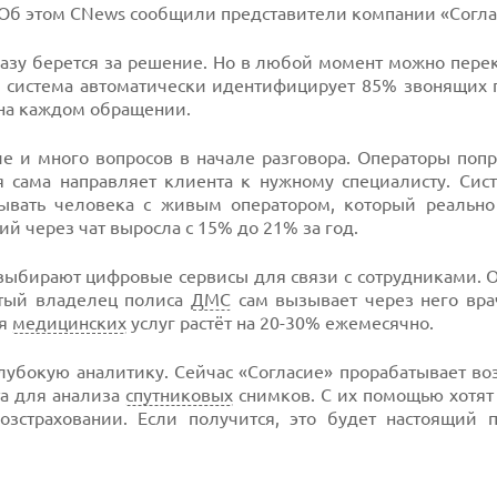
Об этом CNews сообщили представители компании «Согла
азу берется за решение. Но в любой момент можно пере
С» система автоматически идентифицирует 85% звонящих 
 на каждом обращении.
 и много вопросов в начале разговора. Операторы попр
я сама направляет клиента к нужному специалисту. Сист
ывать человека с живым оператором, который реально
й через чат выросла с 15% до 21% за год.
 выбирают цифровые сервисы для связи с сотрудниками. 
тый владелец полиса
ДМС
сам вызывает через него вра
ия
медицинских
услуг растёт на 20-30% ежемесячно.
лубокую аналитику. Сейчас «Согласие» прорабатывает во
та для анализа
спутниковых
снимков. С их помощью хотят 
озстраховании. Если получится, это будет настоящий 