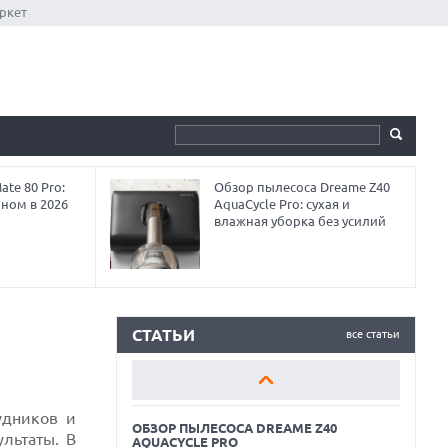
ркет
te 80 Pro:
Обзор пылесоса Dreame Z40
аном в 2026
AquaCycle Pro: сухая и
влажная уборка без усилий
ОБЗОР ПЫЛЕСОСА DREAME Z40
AQUACYCLE PRO
ОБЗОР МОНИТОРА MSI PRO MAX 271PHW
E14
СТАТЬИ
все статьи
КАК ПОДГОТОВИТЬ СМАРТФОН К
ОТПУСКУ
удников и
ОБЗОР ПЫЛЕСОСА DREAME Z40
льтаты. В
AQUACYCLE PRO