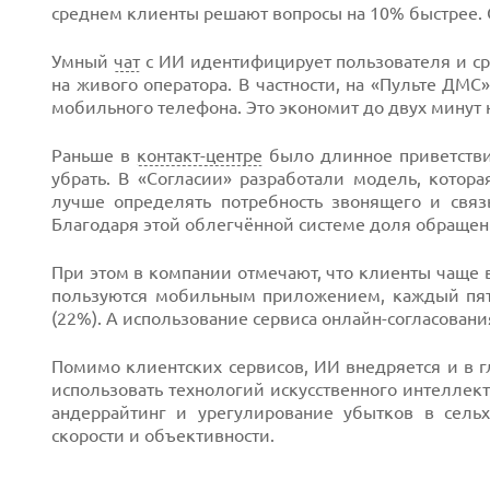
среднем клиенты решают вопросы на 10% быстрее. 
Умный
чат
с ИИ идентифицирует пользователя и ср
на живого оператора. В частности, на «Пульте ДМ
мобильного телефона. Это экономит до двух минут
Next
Раньше в
контакт-центре
было длинное приветствие
убрать. В «Согласии» разработали модель, котора
лучше определять потребность звонящего и связ
Благодаря этой облегчённой системе доля обращени
При этом в компании отмечают, что клиенты чаще
пользуются мобильным приложением, каждый пя
(22%). А использование сервиса онлайн-согласован
Помимо клиентских сервисов, ИИ внедряется и в г
использовать технологий искусственного интеллек
андеррайтинг и урегулирование убытков в сельх
скорости и объективности.