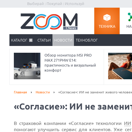
Выбирай : Покупай : Используй
ТЕХНИКА
НА
КАТАЛОГ
СТАТЬИ
НОВОСТИ
ТЕХНОБЛОГ
Обзор монитора MSI PRO
MAX 271PHW E14:
практичность и визуальный
комфорт
Главная
Новости
«Согласие»: ИИ не заменит живого челове
«Согласие»: ИИ не замени
Prev
В страховой компании «Согласие» технологии
ИИ
помогают улучшить сервис для клиентов. Уже се