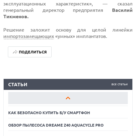
эксплуатационных характеристик», — сказал
генеральный директор предприятия
Василий
Тикменов.
Решение заложит основу для целой линейки
импортозамещающих
«умных» имплантатов.
ПОДЕЛИТЬСЯ
КАК БЕЗОПАСНО КУПИТЬ Б/У СМАРТФОН
СТАТЬИ
все статьи
ОБЗОР ПЫЛЕСОСА DREAME Z40 AQUACYCLE PRO
ОБЗОР МОНИТОРА MSI PRO MAX 271PHW E14
КАК БЕЗОПАСНО КУПИТЬ Б/У СМАРТФОН
ОБЗОР ПЫЛЕСОСА DREAME Z40 AQUACYCLE PRO