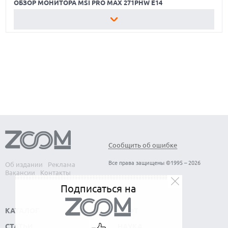
ОБЗОР МОНИТОРА MSI PRO MAX 271PHW E14
КАК БЕЗОПАСНО КУПИТЬ Б/У СМАРТФОН
ОБЗОР ПЫЛЕСОСА DREAME Z40 AQUACYCLE PRO
ОБЗОР МОНИТОРА MSI PRO MAX 271PHW E14
Сообщить об ошибке
Все права защищены ©1995 – 2026
Об издании
Реклама
Вакансии
Контакты
Подписаться на
КАТАЛОГ
СОФТ
СТАТЬИ
НАУКА