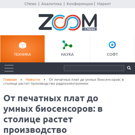
CNews
|
Аналитика
|
Конференции
|
Маркет
ТЕХНИКА
НАУКА
СОФТ
Главная
Новости
От печатных плат до умных биосенсоров: в
столице растет производство радиоэлектроники
От печатных плат до
умных биосенсоров: в
столице растет
производство