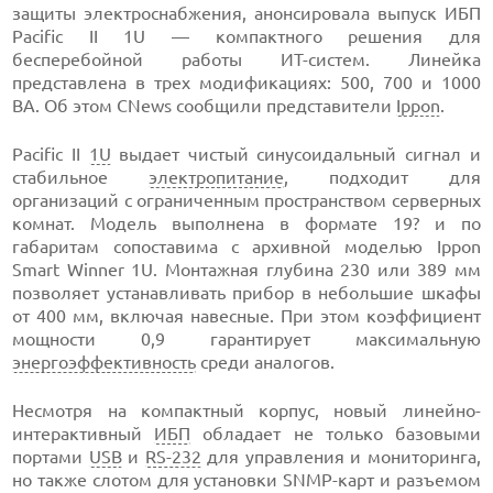
защиты электроснабжения, анонсировала выпуск ИБП
Pacific II 1U — компактного решения для
бесперебойной работы ИT-систем. Линейка
представлена в трех модификациях: 500, 700 и 1000
ВА. Об этом CNews сообщили представители
Ippon
.
Pacific II
1U
выдает чистый синусоидальный сигнал и
стабильное
электропитание
, подходит для
организаций с ограниченным пространством серверных
комнат. Модель выполнена в формате 19? и по
габаритам сопоставима с архивной моделью Ippon
Smart Winner 1U. Монтажная глубина 230 или 389 мм
позволяет устанавливать прибор в небольшие шкафы
от 400 мм, включая навесные. При этом коэффициент
мощности 0,9 гарантирует максимальную
энергоэффективность
среди аналогов.
Несмотря на компактный корпус, новый линейно-
интерактивный
ИБП
обладает не только базовыми
портами
USB
и
RS-232
для управления и мониторинга,
но также слотом для установки SNMP-карт и разъемом