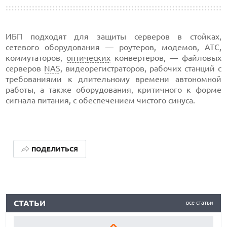
ИБП подходят для защиты серверов в стойках,
сетевого оборудования — роутеров, модемов, АТС,
коммутаторов,
оптических
конвертеров, — файловых
серверов
NAS
, видеорегистраторов, рабочих станций с
требованиями к длительному времени автономной
работы, а также оборудования, критичного к форме
сигнала питания, с обеспечением чистого синуса.
ПОДЕЛИТЬСЯ
КАК БЕЗОПАСНО КУПИТЬ Б/У СМАРТФОН
СТАТЬИ
все статьи
ОБЗОР ПЫЛЕСОСА DREAME Z40 AQUACYCLE PRO