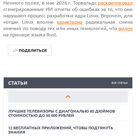
Немного позже, в мае 2026 г. Торвальдс
раскритиковал
сгенерированные ИИ отчеты об ошибках за то, что они
нарушают процесс разработки ядра Linux. Впрочем, для
«отца» Linux вполне
характерна
радикальная смена
мнений по поводу тех или иных технологий, что
видно
на примере языка Rust.
ПОДЕЛИТЬСЯ
ЛУЧШИЕ ТЕЛЕВИЗОРЫ С ДИАГОНАЛЬЮ 65 ДЮЙМОВ
СТОИМОСТЬЮ ДО 50 000 РУБЛЕЙ
12 БЕСПЛАТНЫХ ПРИЛОЖЕНИЙ, ЧТОБЫ ПОДТЯНУТЬ
СТАТЬИ
все статьи
ЗНАНИЯ
ЛУЧШИЕ АВТОНОМНЫЕ ГАЗОНОКОСИЛКИ В 2026 ГОДУ
ЛУЧШИЕ ТЕЛЕВИЗОРЫ С ДИАГОНАЛЬЮ 65 ДЮЙМОВ
СТОИМОСТЬЮ ДО 50 000 РУБЛЕЙ
12 БЕСПЛАТНЫХ ПРИЛОЖЕНИЙ, ЧТОБЫ ПОДТЯНУТЬ
ЗНАНИЯ