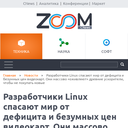
CNews
|
Аналитика
|
Конференции
|
Маркет
ТЕХНИКА
НАУКА
СОФТ
Главная
Новости
Разработчики Linux спасают мир от дефицита и
безумных цен видеокарт. Они массово «оживляют» древние ускорители,
чтобы не покупать новые
Разработчики Linux
спасают мир от
дефицита и безумных цен
видеокарт. Они массово