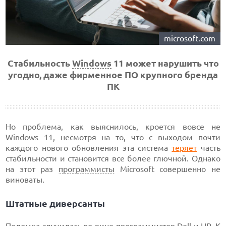
microsoft.com
Стабильность
Windows
11 может нарушить что
угодно, даже фирменное ПО крупного бренда
ПК
Но проблема, как выяснилось, кроется вовсе не
Windows 11, несмотря на то, что с выходом почти
каждого нового обновления эта система
теряет
часть
стабильности и становится все более глючной. Однако
на этот раз
программисты
Microsoft совершенно не
виноваты.
Штатные диверсанты
Поломка случилась по вине
программистов
Dell и
HP
. К