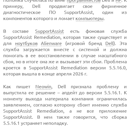
примеру, Dell продвигает свое фирменное
диагностическое ПО SupportAssist, один из
компонентов которого и ломает
компьютеры
.
В составе
SupportAssist
есть фоновая служба
SupportAssist Remediation, которая также существует и
для
ноутбуков
Alienware
(игровой бренд
Dell
). Эта
служба загружается вместе с системой и должна
помогать в ее восстановлении в случае масштабного
сбоя, но в итоге она же и вызывает эти сбои. Проблема
кроется в SupportAssist Remediation версии 5.5.16.0,
которая вышла в конце апреля 2026 г.
Как пишет
Neowin
, Dell признала проблему и
выпустила ее решение – апдейт до версии 5.5.16.1. К
моменту выхода материала компания ограничилась
заявлением, согласно которому сбоит именно служба
SupportAssist Remediation, а не все приложение
SupportAssist. В нем также говорится, что сборка
5.5.16.1 устраняет неполадку.