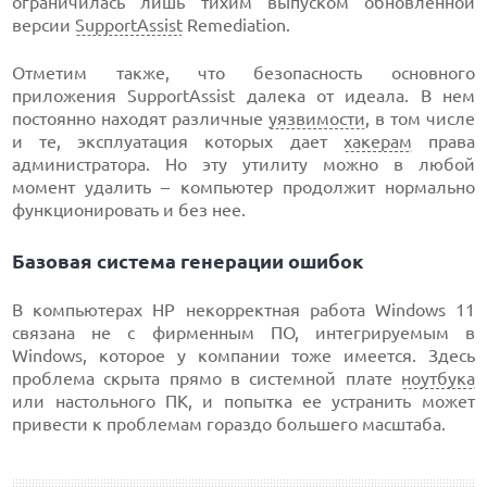
ограничилась лишь тихим выпуском обновленной
версии
SupportAssist
Remediation.
Отметим также, что безопасность основного
приложения SupportAssist далека от идеала. В нем
постоянно находят различные
уязвимости
, в том числе
и те, эксплуатация которых дает
хакерам
права
администратора. Но эту утилиту можно в любой
момент удалить – компьютер продолжит нормально
функционировать и без нее.
Базовая система генерации ошибок
В компьютерах HP некорректная работа Windows 11
связана не с фирменным ПО, интегрируемым в
Windows, которое у компании тоже имеется. Здесь
проблема скрыта прямо в системной плате
ноутбука
или настольного ПК, и попытка ее устранить может
привести к проблемам гораздо большего масштаба.