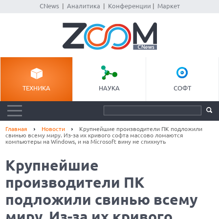
CNews
|
Аналитика
|
Конференции
|
Маркет
ТЕХНИКА
НАУКА
СОФТ
Главная
Новости
Крупнейшие производители ПК подложили
свинью всему миру. Из-за их кривого софта массово ломаются
компьютеры на Windows, и на Microsoft вину не спихнуть
Крупнейшие
производители ПК
подложили свинью всему
миру. Из-за их кривого