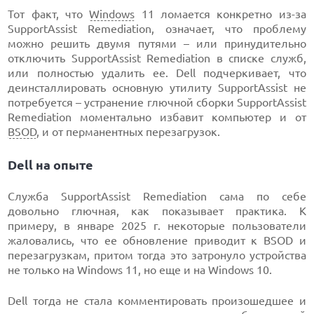
Тот факт, что
Windows
11 ломается конкретно из-за
SupportAssist Remediation, означает, что проблему
можно решить двумя путями – или принудительно
отключить SupportAssist Remediation в списке служб,
или полностью удалить ее. Dell подчеркивает, что
деинсталлировать основную утилиту SupportAssist не
потребуется – устранение глючной сборки SupportAssist
Remediation моментально избавит компьютер и от
BSOD
, и от перманентных перезагрузок.
Dell на опыте
Служба SupportAssist Remediation сама по себе
довольно глючная, как показывает практика. К
примеру, в январе 2025 г. некоторые пользователи
жаловались, что ее обновление приводит к BSOD и
перезагрузкам, притом тогда это затронуло устройства
не только на Windows 11, но еще и на Windows 10.
Dell тогда не стала комментировать произошедшее и