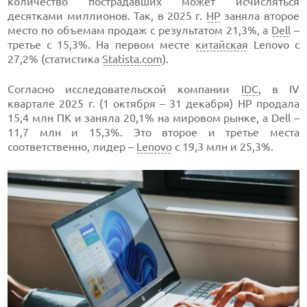
количество пострадавших может исчисляться
десятками миллионов. Так, в 2025 г.
HP
заняла второе
место по объемам продаж с результатом 21,3%, а
Dell
–
третье с 15,3%. На первом месте
китайская
Lenovo с
27,2% (статистика
Statista.com
).
Согласно исследовательской компании
IDC
, в IV
квартале 2025 г. (1 октября – 31 декабря) HP продала
15,4 млн ПК и заняла 20,1% на мировом рынке, а Dell –
11,7 млн и 15,3%. Это второе и третье места
соответственно, лидер –
Lenovo
с 19,3 млн и 25,3%.