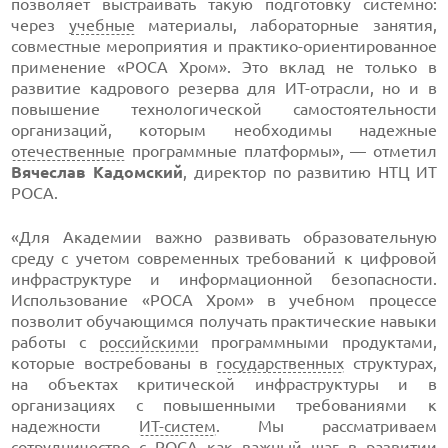
позволяет выстраивать такую подготовку системно:
через
учебные
материалы, лабораторные занятия,
совместные мероприятия и практико-ориентированное
применение «РОСА Хром». Это вклад не только в
развитие кадрового резерва для ИТ-отрасли, но и в
повышение технологической самостоятельности
организаций, которым необходимы надежные
отечественные
программные платформы», — отметил
Вячеслав Кадомский
, директор по развитию НТЦ ИТ
РОСА.
«Для Академии важно развивать образовательную
среду с учетом современных требований к цифровой
инфраструктуре и информационной безопасности.
Использование «РОСА Хром» в учебном процессе
позволит обучающимся получать практические навыки
работы с
российскими
программными продуктами,
которые востребованы в
государственных
структурах,
на объектах критической инфраструктуры и в
организациях с повышенными требованиями к
надежности
ИТ-систем
. Мы рассматриваем
сотрудничество с РОСА как важный шаг в развитии