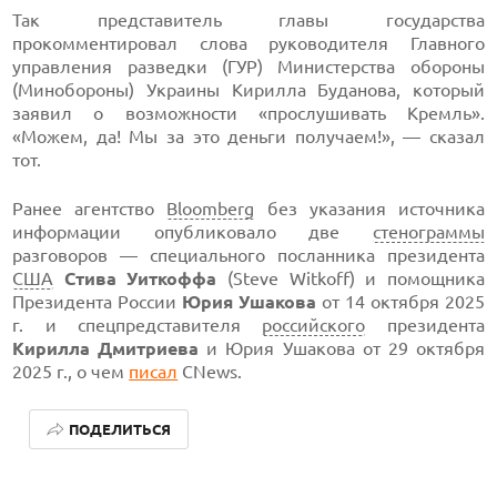
Так представитель главы государства
прокомментировал слова руководителя Главного
управления разведки (ГУР) Министерства обороны
(Минобороны) Украины Кирилла Буданова, который
заявил о возможности «прослушивать Кремль».
«Можем, да! Мы за это деньги получаем!», — сказал
тот.
Ранее агентство
Bloomberg
без указания источника
информации опубликовало две
стенограммы
разговоров — специального посланника президента
США
Стива Уиткоффа
(Steve Witkoff) и помощника
Президента России
Юрия Ушакова
от 14 октября 2025
г. и спецпредставителя
российского
президента
Кирилла Дмитриева
и Юрия Ушакова от 29 октября
2025 г., о чем
писал
CNews.
ПОДЕЛИТЬСЯ