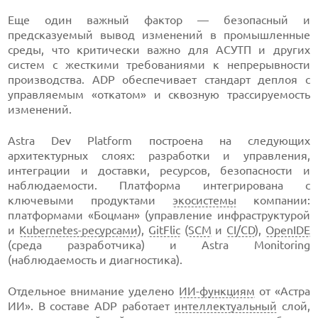
Еще один важный фактор — безопасный и
предсказуемый вывод изменений в промышленные
среды, что критически важно для АСУТП и других
систем с жесткими требованиями к непрерывности
производства. ADP обеспечивает стандарт деплоя с
управляемым «откатом» и сквозную трассируемость
изменений.
Astra Dev Platform построена на следующих
архитектурных слоях: разработки и управления,
интеграции и доставки, ресурсов, безопасности и
наблюдаемости. Платформа интегрирована с
ключевыми продуктами
экосистемы
компании:
платформами «Боцман» (управление инфраструктурой
и
Kubernetes-ресурсами
),
GitFlic
(
SCM
и
CI/CD
),
OpenIDE
(среда разработчика) и Astra Monitoring
(наблюдаемость и диагностика).
Отдельное внимание уделено
ИИ-функциям
от «Астра
ИИ». В составе ADP работает
интеллектуальный
слой,