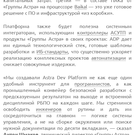
капитальных затрат. Третий — в составе ПАКа от
«Группы Астра» на процессоре
Baikal
— это уже готовое
решение с ПО и инфраструктурой «из коробки».
Платформа также будет полезна системным
интеграторам, использующим
контроллеры
АСУТП
и
продукты «Группы Астра» в своих проектах: ADP дает
им единый технологический стек, готовые шаблоны
разработки и
ИБ-стандарты
, что существенно ускоряет
реализацию комплексных проектов
автоматизации
и
снижает совокупные издержки.
«Мы создавали Astra Dev Platform не как еще один
удобный инструмент для
программистов
, а как
промышленный конвейер безопасной разработки с
предсказуемым результатом на выходе и встроенной
дисциплиной РБПО на каждом шаге. Мы стремимся
освободить
инженеров
от рутины и дать им
сосредоточиться на главном — логике системы
управления, а не на сборке окружения или поиске
нужной документации по десяти вкладкам», — сказал
Антон Шмаков,
технический директор «Группы Астра».