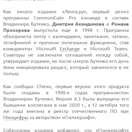
Как писало издание «Лента.ру», первый релиз
программы CommuniGate Pro команда в составе
Владимира Бутенко,
Дмитрия Акиндинова
и
Романа
Прохорова
выпустила еще в 1998 г. Программа
объединила почту с календарем, заметками, чатами,
телефонией и прочими полезными функциями, став
конкурентом Microsoft
Exchange
и Microsoft Teams.
Соавторы не заключали соглашений между собой,
утверждает издание, но после смерти Бутенко его дочь
Анна инициировала раздел, который закончился в ее
пользу.
Как сообщал CNews, первые версии этого продукта
были созданы в 1990-х годах программистом
Владимиром Бутенко. Версия 6.3 была выпущена его
бывшими коллегами в мае 2020 г., а 12 октября того
же года внесена в реестр отечественного ПО при
Минцифры
за авторством «Сталкерсофт».
Собеседник издания добавлял, что «Сталкерсофт»