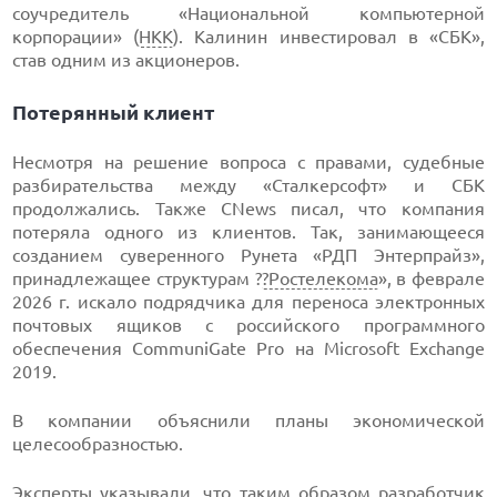
соучредитель «Национальной компьютерной
корпорации» (
НКК
). Калинин инвестировал в «СБК»,
став одним из акционеров.
Потерянный клиент
Несмотря на решение вопроса с правами, судебные
разбирательства между «Сталкерсофт» и СБК
продолжались. Также CNews писал, что компания
потеряла одного из клиентов. Так, занимающееся
созданием суверенного Рунета «РДП Энтерпрайз»,
принадлежащее структурам ?
?Ростелекома
», в феврале
2026 г. искало подрядчика для переноса электронных
почтовых ящиков с российского программного
обеспечения CommuniGate Pro на Microsoft Exchange
2019.
В компании объяснили планы экономической
целесообразностью.
Эксперты указывали, что таким образом разработчик