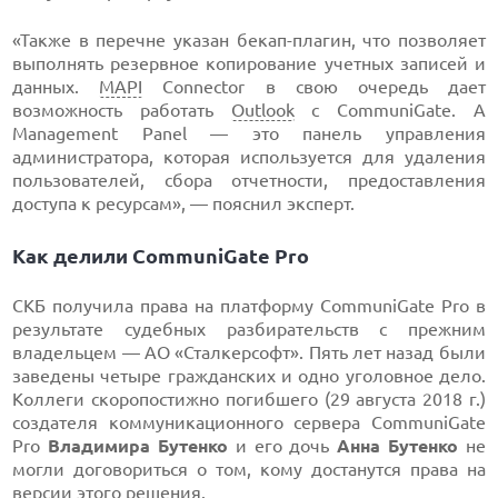
«Также в перечне указан бекап-плагин, что позволяет
выполнять резервное копирование учетных записей и
данных.
MAPI
Connector в свою очередь дает
возможность работать
Outlook
с CommuniGate. А
Management Panel — это панель управления
администратора, которая используется для удаления
пользователей, сбора отчетности, предоставления
доступа к ресурсам», — пояснил эксперт.
Как делили CommuniGate Pro
СКБ получила права на платформу CommuniGate Pro в
результате судебных разбирательств с прежним
владельцем — АО «Сталкерсофт». Пять лет назад были
заведены четыре гражданских и одно уголовное дело.
Коллеги скоропостижно погибшего (29 августа 2018 г.)
создателя коммуникационного сервера CommuniGate
Pro
Владимира Бутенко
и его дочь
Анна Бутенко
не
могли договориться о том, кому достанутся права на
версии этого решения.