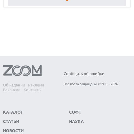
ОБЗОР ПЫЛЕСОСА DREAME Z40 AQUACYCLE PRO
ОБЗОР МОНИТОРА MSI PRO MAX 271PHW E14
КАК ПОДГОТОВИТЬ СМАРТФОН К ОТПУСКУ
Сообщить об ошибке
Все права защищены ©1995 – 2026
Об издании
Реклама
Вакансии
Контакты
КАТАЛОГ
СОФТ
СТАТЬИ
НАУКА
НОВОСТИ