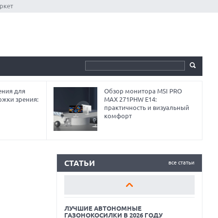
ркет
ния для
Обзор монитора MSI PRO
ржки зрения:
MAX 271PHW E14:
практичность и визуальный
комфорт
ЛУЧШИЕ АВТОНОМНЫЕ
ГАЗОНОКОСИЛКИ В 2026 ГОДУ
ЛУЧШИЕ ВИДЕОРЕГИСТРАТОРЫ В 2026
ГОДУ
СТАТЬИ
все статьи
КАК БЕЗОПАСНО КУПИТЬ Б/У
СМАРТФОН
ЛУЧШИЕ АВТОНОМНЫЕ
ГАЗОНОКОСИЛКИ В 2026 ГОДУ