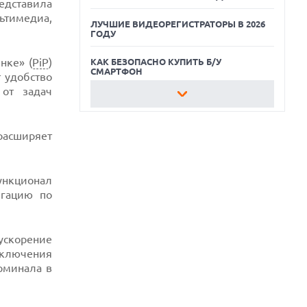
дставила
ьтимедиа,
ЛУЧШИЕ ВИДЕОРЕГИСТРАТОРЫ В 2026
ГОДУ
нке» (
PiP
)
КАК БЕЗОПАСНО КУПИТЬ Б/У
СМАРТФОН
 удобство
 от задач
ЛУЧШИЕ АВТОНОМНЫЕ
ГАЗОНОКОСИЛКИ В 2026 ГОДУ
расширяет
ЛУЧШИЕ ВИДЕОРЕГИСТРАТОРЫ В 2026
ГОДУ
КАК БЕЗОПАСНО КУПИТЬ Б/У
ункционал
СМАРТФОН
игацию по
ускорение
тключения
рминала в