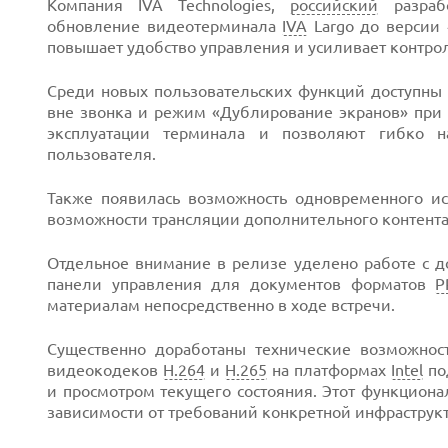
Компания IVA Technologies,
российский
разраб
обновление видеотерминала
IVA
Largo до версии 
повышает удобство управления и усиливает контрол
Среди новых пользовательских функций доступны 
вне звонка и режим «Дублирование экранов» при
Next
эксплуатации терминала и позволяют гибко н
пользователя.
Также появилась возможность одновременного исп
возможности трансляции дополнительного контента
Отдельное внимание в релизе уделено работе с д
панели управления для документов форматов
P
материалам непосредственно в ходе встречи.
Существенно доработаны технические возможнос
видеокодеков
H.264
и
H.265
на платформах
Intel
по
и просмотром текущего состояния. Этот функцион
зависимости от требований конкретной инфраструк