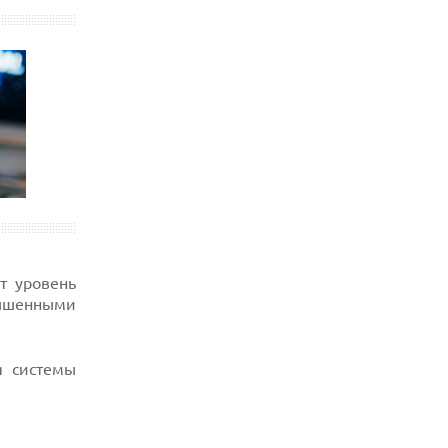
т уровень
вышенными
я системы