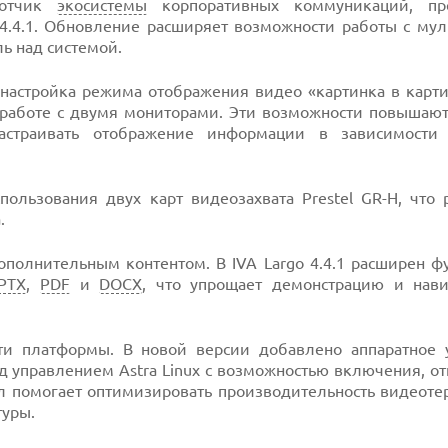
отчик
экосистемы
корпоративных коммуникаций, пре
4.4.1. Обновление расширяет возможности работы с мул
ь над системой.
настройка режима отображения видео «картинка в карти
 работе с двумя мониторами. Эти возможности повышают
астраивать отображение информации в зависимости
ользования двух карт видеозахвата Prestel GR-H, что 
.
ополнительным контентом. В IVA Largo 4.4.1 расширен ф
PTX
,
PDF
и
DOCX
, что упрощает демонстрацию и нав
ти платформы. В новой версии добавлено аппаратное 
д управлением Astra Linux с возможностью включения, о
ал помогает оптимизировать производительность видеоте
туры.