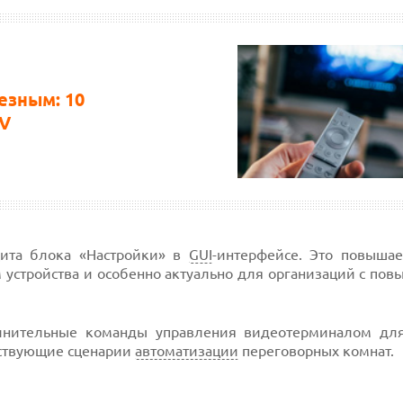
езным: 10
TV
щита блока «Настройки» в
GUI
-интерфейсе. Это повышае
 устройства и особенно актуально для организаций с по
полнительные команды управления видеотерминалом дл
ествующие сценарии
автоматизации
переговорных комнат.