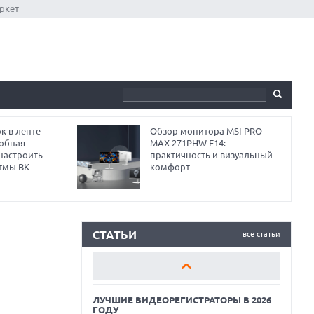
ркет
к в ленте
Обзор монитора MSI PRO
робная
MAX 271PHW E14:
 настроить
практичность и визуальный
тмы ВК
комфорт
ЛУЧШИЕ ВИДЕОРЕГИСТРАТОРЫ В 2026
ГОДУ
КАК БЕЗОПАСНО КУПИТЬ Б/У
СМАРТФОН
СТАТЬИ
все статьи
ОБЗОР ПЫЛЕСОСА DREAME Z40
AQUACYCLE PRO
ЛУЧШИЕ ВИДЕОРЕГИСТРАТОРЫ В 2026
ГОДУ