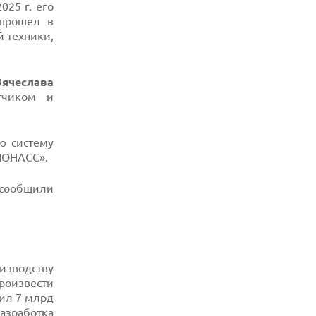
025 г. его
прошел в
й техники,
Вячеслава
тчиком и
ю систему
ЛОНАСС».
 сообщили
изводству
произвести
вил 7 млрд
азработка