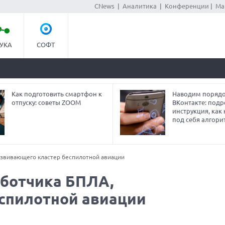
CNews
|
Аналитика
|
Конференции
|
Ма
УКА
СОФТ
Как подготовить смартфон к
Наводим порядо
отпуску: советы ZOOM
ВКонтакте: под
инструкция, как
под себя алгори
развивающего кластер беспилотной авиации
аботчика БПЛА,
спилотной авиации