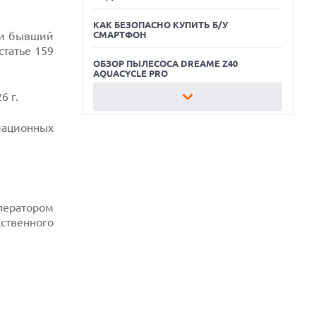
КАК БЕЗОПАСНО КУПИТЬ Б/У
 и бывший
СМАРТФОН
татье 159
ОБЗОР ПЫЛЕСОСА DREAME Z40
AQUACYCLE PRO
6 г.
ЛУЧШИЕ ВИДЕОРЕГИСТРАТОРЫ В 2026
ГОДУ
иационных
КАК БЕЗОПАСНО КУПИТЬ Б/У
СМАРТФОН
ОБЗОР ПЫЛЕСОСА DREAME Z40
AQUACYCLE PRO
ператором
ственного