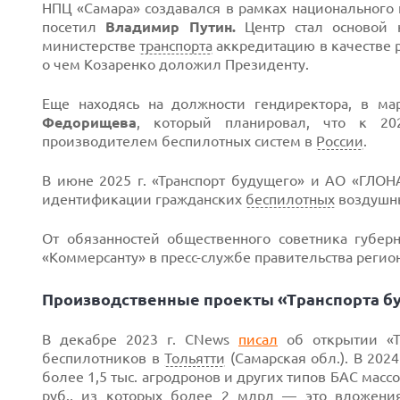
НПЦ «Самара» создавался в рамках национального 
посетил
Владимир Путин.
Центр стал основой
министерстве
транспорта
аккредитацию в качестве р
о чем Козаренко доложил Президенту.
Еще находясь на должности гендиректора, в ма
Федорищева
, который планировал, что к 20
производителем беспилотных систем в
России
.
В июне 2025 г. «Транспорт будущего» и АО «ГЛО
идентификации гражданских
беспилотных
воздушны
От обязанностей общественного советника губер
«Коммерсанту» в пресс-службе правительства регион
Производственные проекты «Транспорта б
В декабре 2023 г. CNews
писал
об открытии «Т
беспилотников в
Тольятти
(Самарская обл.). В 202
более 1,5 тыс. агродронов и других типов БАС мас
руб., из которых более 2 млрд — это вложения 