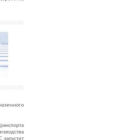
наземного
ранспорта
изводства
С
запустит