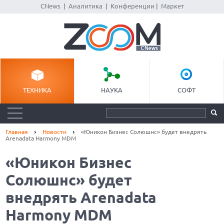
CNews
|
Аналитика
|
Конференции
|
Маркет
ТЕХНИКА
НАУКА
СОФТ
Главная
Новости
«Юникон Бизнес Солюшнс» будет внедрять
Arenadata Harmony MDM
«Юникон Бизнес
Солюшнс» будет
внедрять Arenadata
Harmony MDM