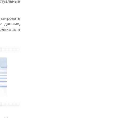
ктуальные
льтировать
ос данных,
только для