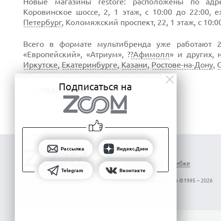
Новые магазины restore: расположены по адре
Коровинское шоссе, 2, 1 этаж, с 10:00 до 22:00,
Петербург
, Коломяжский проспект, 22, 1 этаж, с 10:0
Всего в формате мультибренда уже работают 
«Европейский», «Атриум», ?
?Афимолл
» и других, 
Иркутске
,
Екатеринбурге
,
Казани
,
Ростове-на-Дону
,
Подписаться на
ПОДЕЛИТЬСЯ
Рассылка
Яндекс.Дзен
Сообщить об ошибке
Telegram
Вконтакте
Все права защищены ©1995 – 2026
Об издании
Реклама
Вакансии
Контакты