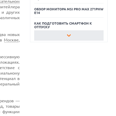
кательном
ритейлера
ОБЗОР МОНИТОРА MSI PRO MAX 271PHW
 и других
E14
 различных
КАК ПОДГОТОВИТЬ СМАРТФОН К
ОТПУСКУ
два новых
ОБЗОР ПЫЛЕСОСА DREAME Z40
 в
Москве
,
AQUACYCLE PRO
ОБЗОР МОНИТОРА MSI PRO MAX 271PHW
E14
рессивную
локациях.
КАК ПОДГОТОВИТЬ СМАРТФОН К
етствие с
ОТПУСКУ
миальному
тенциал в
неральный
брендов —
нд, товары
и функции