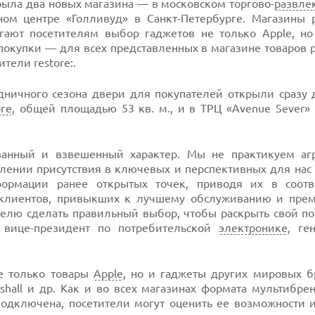
крыла два новых магазина — в московском торгово-
развле
ьном центре «Голливуд» в Санкт-Петербурге. Магазины 
ают посетителям выбор гаджетов не только Apple, но
 покупки — для всех представленных в магазине товаров
тели restore:.
здничного сезона двери для покупателей открыли сразу 
рге
, общей площадью 53 кв. м., и в ТРЦ «Avenue Sever»
ованный и взвешенный характер. Мы не практикуем аг
лении присутствия в ключевых и перспективных для нас 
ормации ранее открытых точек, приводя их в соотв
 клиентов, привыкших к лучшему обслуживанию и пре
телю сделать правильный выбор, чтобы раскрыть свой по
вице-президент по потребительской
электронике
, ге
не только товары
Apple
, но и гаджеты других мировых 
rshall и др. Как и во всех магазинах формата мультибре
подключена, посетители могут оценить ее возможности 