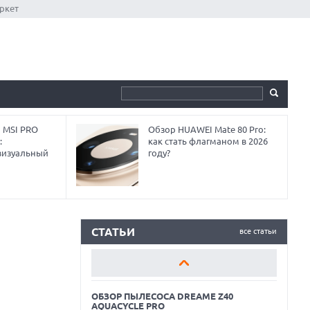
ркет
 MSI PRO
Обзор HUAWEI Mate 80 Pro:
:
как стать флагманом в 2026
визуальный
году?
ОБЗОР ПЫЛЕСОСА DREAME Z40
AQUACYCLE PRO
ОБЗОР МОНИТОРА MSI PRO MAX 271PHW
E14
СТАТЬИ
все статьи
КАК ПОДГОТОВИТЬ СМАРТФОН К
ОТПУСКУ
ОБЗОР ПЫЛЕСОСА DREAME Z40
AQUACYCLE PRO