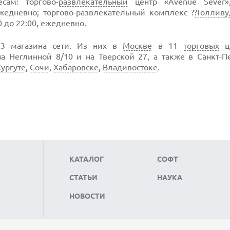
сам: торгово-
развлекательный
центр «Avenue Sever»
 ежедневно; торгово-развлекательный комплекс ?
?Голливу
0 до 22:00, ежедневно.
23 магазина сети. Из них в
Москве
в 11
торговых
ц
на Неглинной 8/10 и на Тверской 27, а также в Санкт-П
Сургуте
,
Сочи
,
Хабаровске
,
Владивостоке
.
КАТАЛОГ
СОФТ
СТАТЬИ
НАУКА
НОВОСТИ