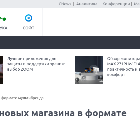
CNews
|
Аналитика
|
Конференции
|
Ма
УКА
СОФТ
Лучшие приложения для
Обзор монитора
защиты и поддержки зрения:
MAX 271PHW E14
выбор ZOOM
практичность и 
комфорт
 в формате мультибренда
а новых магазина в формате