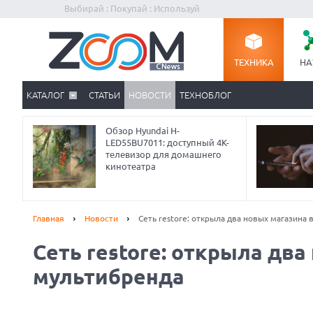
Выбирай : Покупай : Используй
ТЕХНИКА
НА
КАТАЛОГ
СТАТЬИ
НОВОСТИ
ТЕХНОБЛОГ
Обзор Hyundai H-
LED55BU7011: доступный 4K-
телевизор для домашнего
кинотеатра
Главная
Новости
Сеть restore: открыла два новых магазина
Сеть restore: открыла дв
Prev
мультибренда