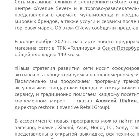
Сеть магазинов техники и электроники restore: от
центре «Avenue Sever» и в торгово-развлекател
представлены в формате мультибренда и предлаг
мировых брендов, а также услуги и сервисы после
торговых марок. Об этом CNews сообщили представи
Next
В конце ноября 2025 г. на старте нового предпра
магазина сети: в ТРК «Голливуд» в
Санкт-Петербу
общей площадью 149 кв. м.
«Наша стратегия развития сети носит сфокусир
экспансию, а концентрируемся на планомерном уси
Параллельно мы продолжаем программу трансф
актуальными стандартами бренда и ожиданиями
сервису, и традиционно помогаем каждому посети
современном мире» — сказал
Алексей Шубин,
директор restore: (Inventive Retail Group).
В ассортименте новых пространств можно найти 
Samsung
,
Huawei
,
Xiaomi
,
Asus
,
Honor
,
LG
,
Sony
, Ma
представлены в открытой выкладке, вся техника 