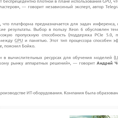
ит беспрецедентно плотной в плане использования GPU, ч
ластеров», — говорит независимый эксперт, автор Teleg
, что платформа предназначается для задач инференса, 
е результаты. Выбор в пользу Xeon 6 обусловлен тем,
окую пропускную способность (поддержка PCIe 5.0, 
х между
GPU
и памятью. Этот тип процессора способен э
е, пояснил Бойко.
и в вычислительных ресурсах для обучения моделей (
L
скому рынку аппаратных решений», — говорит
Андрей 
производстве ИТ-оборудования. Компания была образована 