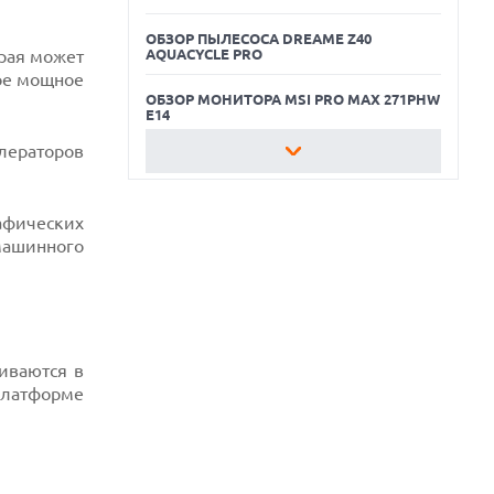
ОБЗОР ПЫЛЕСОСА DREAME Z40
орая может
AQUACYCLE PRO
ое мощное
ОБЗОР МОНИТОРА MSI PRO MAX 271PHW
E14
елераторов
КАК БЕЗОПАСНО КУПИТЬ Б/У
СМАРТФОН
афических
ОБЗОР ПЫЛЕСОСА DREAME Z40
AQUACYCLE PRO
машинного
ОБЗОР МОНИТОРА MSI PRO MAX 271PHW
E14
иваются в
платформе