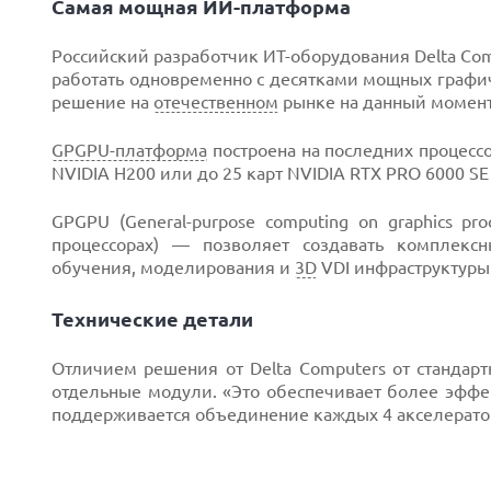
Самая мощная ИИ-платформа
Российский разработчик ИТ-оборудования Delta Com
работать одновременно с десятками мощных графич
решение на
отечественном
рынке на данный момент
Next
GPGPU-платформа
построена на последних процессо
NVIDIA H200 или до 25 карт NVIDIA RTX PRO 6000 SE
GPGPU (General-purpose computing on graphics pr
процессорах) — позволяет создавать комплекс
обучения, моделирования и
3D
VDI инфраструктуры
Технические детали
Отличием решения от Delta Computers от стандарт
отдельные модули. «Это обеспечивает более эфф
поддерживается объединение каждых 4 акселерат