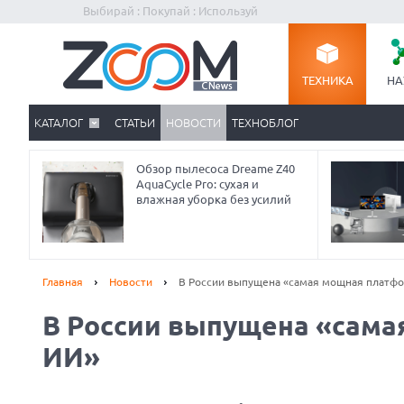
Выбирай : Покупай : Используй
ТЕХНИКА
НА
КАТАЛОГ
СТАТЬИ
НОВОСТИ
ТЕХНОБЛОГ
Обзор пылесоса Dreame Z40
AquaCycle Pro: сухая и
влажная уборка без усилий
Главная
Новости
В России выпущена «самая мощная платф
В России выпущена «сама
Prev
ИИ»