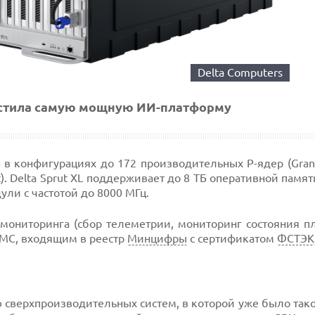
Delta Computers
устила самую мощную ИИ-платформу
 в конфигурациях до 172 производительных P-ядер (Grani
st). Delta Sprut XL поддерживает до 8 ТБ оперативной памя
ли с частотой до 8000 МГц.
ониторинга (сбор телеметрии, мониторинг состояния п
BMC, входящим в реестр
Минцифры
с сертификатом
ФСТЭК
ю сверхпроизводительных систем, в которой уже было та