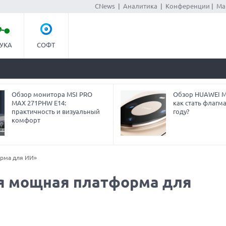
CNews
|
Аналитика
|
Конференции
|
Ма
УКА
СОФТ
Обзор монитора MSI PRO
Обзор HUAWEI Ma
MAX 271PHW E14:
как стать флагм
практичность и визуальный
году?
комфорт
орма для ИИ»
я мощная платформа для