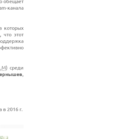
то обещает
ram-канала
в которых
 что этот
поддержка
ффективно
LM
) среди
Чернышев
,
в 2016 г.