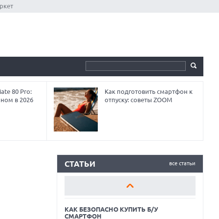
ркет
te 80 Pro:
Как подготовить смартфон к
аном в 2026
отпуску: советы ZOOM
КАК БЕЗОПАСНО КУПИТЬ Б/У
СМАРТФОН
ОБЗОР ПЫЛЕСОСА DREAME Z40
AQUACYCLE PRO
СТАТЬИ
все статьи
ОБЗОР МОНИТОРА MSI PRO MAX 271PHW
E14
КАК БЕЗОПАСНО КУПИТЬ Б/У
СМАРТФОН