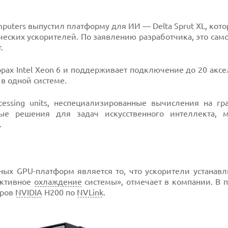
puters выпустил платформу для ИИ — Delta Sprut XL, кот
еских ускорителей. По заявлению разработчика, это сам
.
рах Intel Xeon 6 и поддерживает подключение до 20 акс
 в одной системе.
ocessing units, неспециализированные вычисления на гр
ные решения для задач искусственного интеллекта, 
.
ных GPU-платформ является то, что ускорители устанавл
ективное
охлаждение
системы», отмечает в компании. В 
оров
NVIDIA
H200 по
NVLink
.