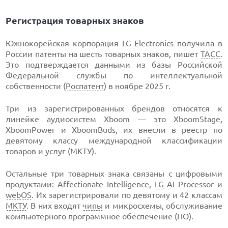
Регистрация товарных знаков
Южнокорейская корпорация LG Electronics получила в
России патенты на шесть товарных знаков, пишет
ТАСС
.
Это подтверждается данными из базы Российской
Федеральной службы по интеллектуальной
собственности (
Роспатент
) в ноябре 2025 г.
Три из зарегистрированных брендов относятся к
линейке аудиосистем Xboom — это XboomStage,
XboomPower и XboomBuds, их внесли в реестр по
девятому классу международной классификации
товаров и услуг (МКТУ).
Остальные три товарных знака связаны с цифровыми
продуктами: Affectionate Intelligence,
LG
AI Processor и
webOS
. Их зарегистрировали по девятому и 42 классам
МКТУ
. В них входят
чипы
и микросхемы, обслуживание
компьютерного программное обеспечение (ПО).