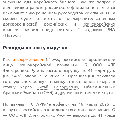
значение для корейского бизнеса. Сам же вопрос о
дальнейшей работе российского филиала не является
исключительно решением руководства компании LG, а
скорей будет зависеть от межправительственных
договоренностей российских и
южнокорейских
властей, заявил представитель LG изданию РИА
«Новости».
Рекорды по росту выручки
Как
информировал
CNews, российское юридическое
лицо южнокорейской компании LG ООО «ЛГ
Электроникс Рус» нарастило выручку до 41 млрд руб.
(на 14%) впервые с 2022 г. Организация закупала
готовую электронную технику и поставляла товары в
страну через
Китай
,
Белоруссию
, Объединенные
Арабские Эмираты (
ОАЭ
) и другие логистические пути.
По данным «СПАРК-Интерфакс» на 16 марта 2025 г.,
выручка
российского
юридического
лица компании LG
— ООО «ЛГ Электроникс Рус» — выросла до 41 млрд