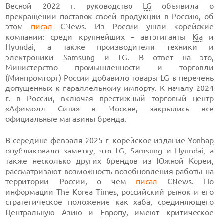
Весной 2022 г. руководство
LG
объявила о
прекращении поставок своей продукции в Россию, об
этом
писал
CNews. Из России ушли корейские
компании: среди крупнейших – автогиганты
Kia
и
Hyundai, а также производители техники и
электроники Samsung и LG. В ответ на это,
Министерство промышленности и торговли
(Минпромторг) России добавило товары LG в перечень
допущенных к параллельному импорту. К началу 2024
г. в России, включая престижный торговый центр
«Афимолл Сити» в Москве, закрылись все
официальные магазины бренда.
В середине февраля 2025 г. корейское издание
Yonhap
опубликовало заметку, что LG,
Samsung
и
Hyundai
, а
также несколько других брендов из Южной Кореи,
рассматривают возможность возобновления работы на
территории России, о чем
писал
CNews. По
информации The Korea Times, российский рынок и его
стратегическое положение как хаба, соединяющего
Центральную Азию и
Европу
, имеют критическое