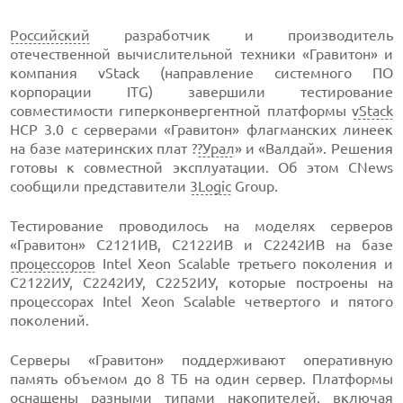
Российский
разработчик и производитель
отечественной вычислительной техники «Гравитон» и
компания vStack (направление системного ПО
корпорации ITG) завершили тестирование
совместимости гиперконвергентной платформы
vStack
HCP 3.0 с серверами «Гравитон» флагманских линеек
на базе материнских плат ?
?Урал
» и «Валдай». Решения
готовы к совместной эксплуатации. Об этом CNews
сообщили представители
3Logic
Group.
Тестирование проводилось на моделях серверов
«Гравитон» С2121ИВ, С2122ИВ и С2242ИВ на базе
процессоров
Intel Xeon Scalable третьего поколения и
С2122ИУ, С2242ИУ, С2252ИУ, которые построены на
процессорах Intel Xeon Scalable четвертого и пятого
поколений.
Серверы «Гравитон» поддерживают оперативную
память объемом до 8 ТБ на один сервер. Платформы
оснащены разными типами накопителей, включая