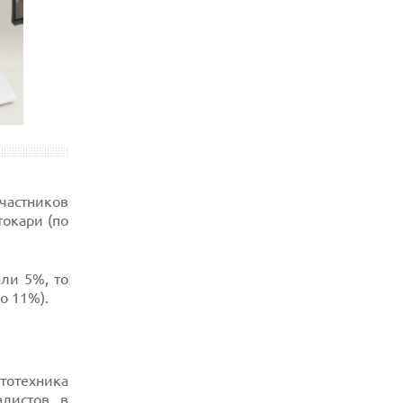
участников
токари (по
али 5%, то
о 11%).
ототехника
листов, в