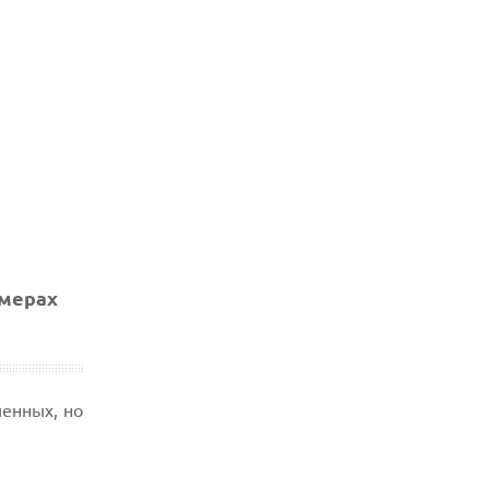
змерах
енных, но