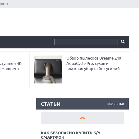
ркет
-
Обзор пылесоса Dreame Z40
ступный 4K-
AquaCycle Pro: сухая и
домашнего
влажная уборка без усилий
КАК БЕЗОПАСНО КУПИТЬ Б/У
СМАРТФОН
ОБЗОР ПЫЛЕСОСА DREAME Z40
AQUACYCLE PRO
СТАТЬИ
все статьи
ОБЗОР МОНИТОРА MSI PRO MAX 271PHW
E14
КАК БЕЗОПАСНО КУПИТЬ Б/У
СМАРТФОН