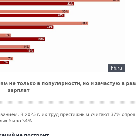
hh.ru
м не только в популярности, но и зачастую в ра
зарплат
анием. В 2025 г. их труд престижным считают 37% опрош
ковых было 34%.
каций не построит