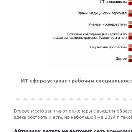
ИТ-сфера уступает рабочим специальностя
Второе место занимают инженеры с высшим образов
здесь рост хоть и есть, но небольшой – в 2024 г. та
Айтишник деталь не выточит, сеть коммуни