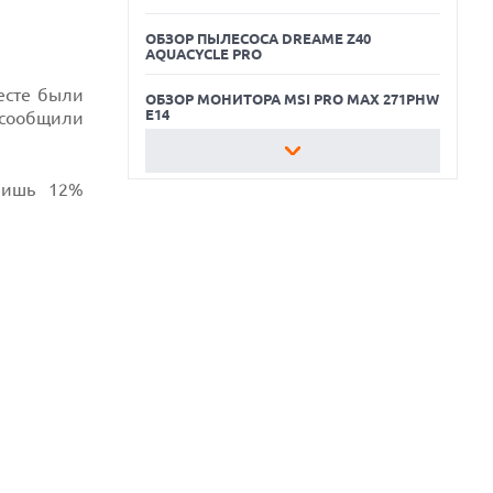
ОБЗОР ПЫЛЕСОСА DREAME Z40
AQUACYCLE PRO
есте были
ОБЗОР МОНИТОРА MSI PRO MAX 271PHW
E14
, сообщили
КАК БЕЗОПАСНО КУПИТЬ Б/У
СМАРТФОН
лишь 12%
ОБЗОР ПЫЛЕСОСА DREAME Z40
AQUACYCLE PRO
ОБЗОР МОНИТОРА MSI PRO MAX 271PHW
E14