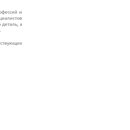
офессий и
циалистов
 деталь, а
.
тствующих