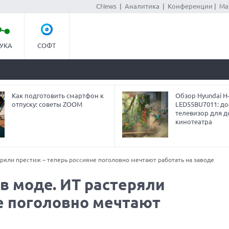
CNews
|
Аналитика
|
Конференции
|
Ма
УКА
СОФТ
Как подготовить смартфон к
Обзор Hyundai H
отпуску: советы ZOOM
LED55BU7011: до
телевизор для 
кинотеатра
ряли престиж – теперь россияне поголовно мечтают работать на заводе
в моде. ИТ растеряли
е поголовно мечтают