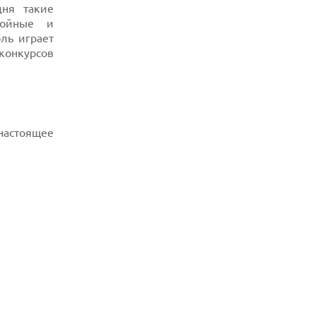
дня такие
тойные и
ль играет
конкурсов
.
 настоящее