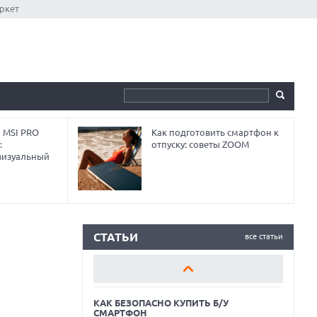
ркет
 MSI PRO
Как подготовить смартфон к
:
отпуску: советы ZOOM
визуальный
КАК БЕЗОПАСНО КУПИТЬ Б/У
СМАРТФОН
ОБЗОР ПЫЛЕСОСА DREAME Z40
AQUACYCLE PRO
СТАТЬИ
все статьи
ОБЗОР МОНИТОРА MSI PRO MAX 271PHW
E14
КАК БЕЗОПАСНО КУПИТЬ Б/У
СМАРТФОН