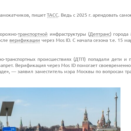
самокатчиков, пишет
ТАСС
. Ведь с 2025 г. арендовать сам
орожно-
транспортной
инфраструктуры (
Дептранс
) города
осле
верификации
через Mos ID. С начала сезона т.е. 15 ма
но-транспортных происшествиях (ДТП) попадали дети и п
запрет. Верификация через Mos ID помогает своевременн
нде», — заявил заместитель мэра Москвы по вопросам тр