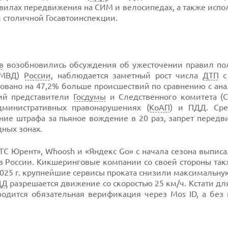
вилах передвижения на СИМ и велосипедах, а также испо
 столичной Госавтоинспекции.
в
возобновились обсуждения об ужесточении правил по
 (МВД)
России
, наблюдается заметный рост числа
ДТП
с
ировано на 47,2% больше происшествий по сравнению с а
рий представители
Госдумы
и Следственного комитета (С
дминистративных правонарушениях (
КоАП
) и ПДД. Сре
ие штрафа за пьяное вождение в 20 раз, запрет передв
дных зонах.
С Юрент», Whoosh и «Яндекс Go» с начала сезона выписа
в России. Кикшеринговые компании со своей стороны так
025 г. крупнейшие сервисы проката снизили максимальну
ДД
разрешается движение со скоростью 25 км/ч. Кстати д
одится обязательная верификация через Mos ID, а без 