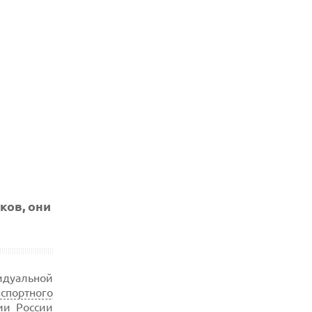
ков, они
идуальной
нспортного
ии России