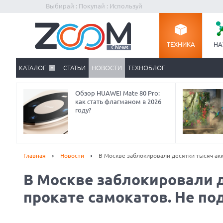
Выбирай : Покупай : Используй
ТЕХНИКА
НА
КАТАЛОГ
СТАТЬИ
НОВОСТИ
ТЕХНОБЛОГ
Обзор HUAWEI Mate 80 Pro:
как стать флагманом в 2026
году?
Главная
Новости
В Москве заблокировали десятки тысяч акк
В Москве заблокировали д
Prev
прокате самокатов. Не по