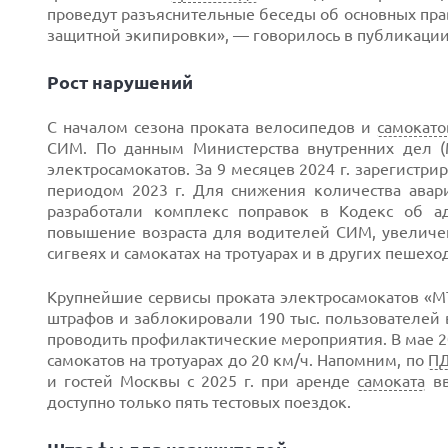
проведут разъяснительные беседы об основных пра
защитной экипировки», — говорилось в публикации
Рост нарушений
С началом сезона проката велосипедов и
самокато
СИМ. По данным Министерства внутренних дел
электросамокатов. За 9 месяцев 2024 г. зарегистр
периодом 2023 г. Для снижения количества ава
разработали комплекс поправок в Кодекс об а
повышение возраста для водителей СИМ, увеличен
сигвеях и самокатах на тротуарах и в других пешехо
Крупнейшие сервисы проката электросамокатов «МТ
штрафов и заблокировали 190 тыс. пользователей 
проводить профилактические мероприятия. В мае 2
самокатов на тротуарах до 20 км/ч. Напомним, по
П
и гостей Москвы с 2025 г. при аренде
самоката
вв
доступно только пять тестовых поездок.