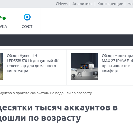
CNews
|
Аналитика
|
Конференции
|
Ма
УКА
СОФТ
Обзор Hyundai H-
Обзор монитора
LED55BU7011: доступный 4K-
MAX 271PHW E14
телевизор для домашнего
практичность и 
кинотеатра
комфорт
аунтов в прокате самокатов. Не подошли по возрасту
есятки тысяч аккаунтов в
дошли по возрасту