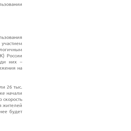
льзовании
льзования
 участием
налогичным
К) России
ди них –
ижения на
ли 26 тыс.
же начали
ю скорость
ля жителей
нее будет