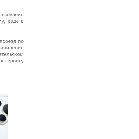
льзования
у, езда в
 проезд по
причинение
ательском
 к сервису