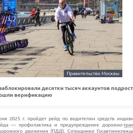
Правительство Москвы
заблокировали десятки тысяч аккаунтов подрост
рошли верификацию
июня 2025 г. пройдет рейд по водителям средств индив
ейда — профилактика и предупреждение дорожно-
тра
орожного движения (
ПДД
). Сотрудники Госавтоинспекц