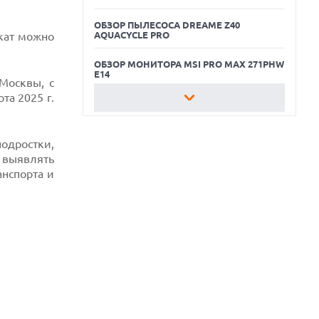
ОБЗОР ПЫЛЕСОСА DREAME Z40
окат можно
AQUACYCLE PRO
ОБЗОР МОНИТОРА MSI PRO MAX 271PHW
E14
 Москвы, с
рта 2025 г.
КАК БЕЗОПАСНО КУПИТЬ Б/У
СМАРТФОН
одростки,
ОБЗОР ПЫЛЕСОСА DREAME Z40
AQUACYCLE PRO
о выявлять
анспорта и
ОБЗОР МОНИТОРА MSI PRO MAX 271PHW
E14