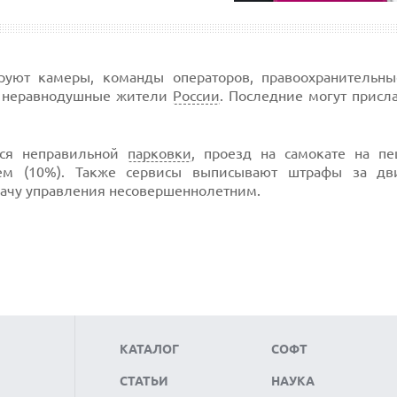
руют камеры, команды операторов, правоохранительны
е неравнодушные жители
России
. Последние могут присл
тся неправильной
парковки
, проезд на самокате на п
оем (10%). Также сервисы выписывают штрафы за д
дачу управления несовершеннолетним.
КАТАЛОГ
СОФТ
СТАТЬИ
НАУКА