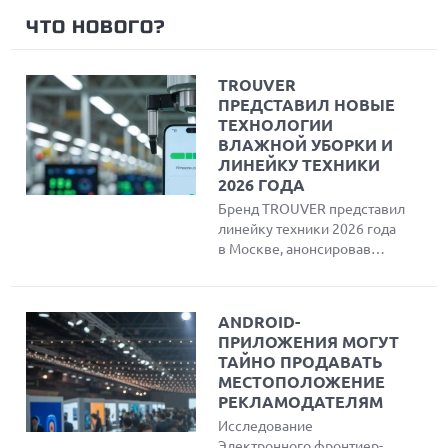
ЧТО НОВОГО?
TROUVER
ПРЕДСТАВИЛ НОВЫЕ
ТЕХНОЛОГИИ
ВЛАЖНОЙ УБОРКИ И
ЛИНЕЙКУ ТЕХНИКИ
2026 ГОДА
Бренд TROUVER представил
линейку техники 2026 года
в Москве, анонсировав
флагманские роботы-
пылесосы S70 с системой
роликовой уборки
ANDROID-
HydroForce и премиальные
ПРИЛОЖЕНИЯ МОГУТ
модели Z70. Также
ТАЙНО ПРОДАВАТЬ
показаны вертикальные
МЕСТОПОЛОЖЕНИЕ
пылесосы, аэрогриль и
РЕКЛАМОДАТЕЛЯМ
компактный робот для
Исследование
мойки окон.
Электронного фронтиер-