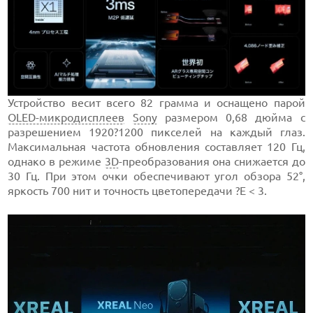
Устройство весит всего 82 грамма и оснащено парой
OLED-микродисплеев
Sony
размером 0,68 дюйма с
разрешением 1920?1200 пикселей на каждый глаз.
Максимальная частота обновления составляет 120 Гц,
однако в режиме
3D
-преобразования она снижается до
30 Гц. При этом очки обеспечивают угол обзора 52°,
яркость 700 нит и точность цветопередачи ?E < 3.