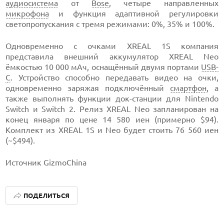
аудиосистема
от
Bose
, четыре направленных
микрофона
и функция адаптивной регулировки
светопропускания с тремя режимами: 0%, 35% и 100%.
Одновременно с очками XREAL 1S компания
представила внешний аккумулятор XREAL Neo
ёмкостью 10 000 мАч, оснащённый двумя портами
USB-
C
. Устройство способно передавать видео на очки,
одновременно заряжая подключённый
смартфон
, а
также выполнять функции док-станции для Nintendo
Switch и Switch 2. Релиз XREAL Neo запланирован на
конец января по цене 14 580 иен (примерно $94).
Комплект из XREAL 1S и Neo будет стоить 76 560 иен
(~$494).
Источник GizmoChina
ПОДЕЛИТЬСЯ